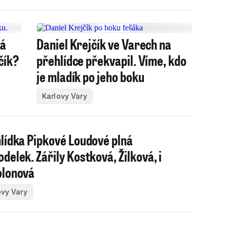
pá
Daniel Krejčík ve Varech na
čík?
přehlídce překvapil. Víme, kdo
je mladík po jeho boku
Karlovy Vary
lídka Pipkové Loudové plná
delek. Zářily Kostková, Žilková, i
lonová
ovy Vary