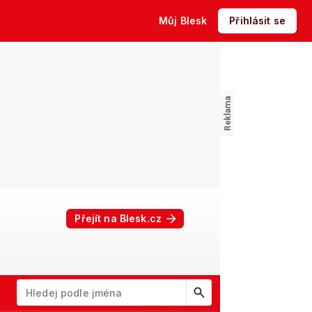
Můj Blesk
Přihlásit se
Přejít na Blesk.cz
W
X
Y
Z
Začněte psát jméno. Šipkami dolů a nahoru procházejte návrhy, kl