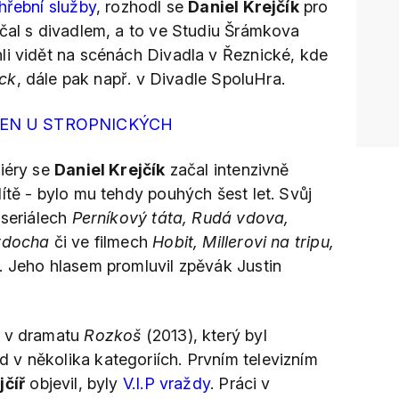
hřební služby
, rozhodl se
Daniel Krejčík
pro
ačal s divadlem, a to ve Studiu Šrámkova
li vidět na scénách Divadla v Řeznické, kde
ck
, dále pak např. v Divadle SpoluHra.
VEN U STROPNICKÝCH
riéry se
Daniel Krejčík
začal intenzivně
ítě - bylo mu tehdy pouhých šest let. Svůj
 seriálech
Perníkový táta, Rudá vdova,
urdocha
či ve filmech
Hobit, Millerovi na tripu,
. Jeho hlasem promluvil zpěvák Justin
 v dramatu
Rozkoš
(2013), který byl
 v několika kategoriích. Prvním televizním
jčíř
objevil, byly
V.I.P vraždy
. Práci v