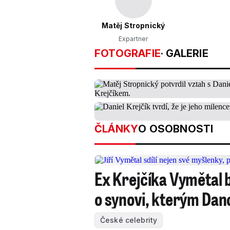
Matěj Stropnický
Expartner
FOTOGRAFIE
· GALERIE
ČLÁNKY
O OSOBNOSTI
Ex Krejčíka Vymětal b
o synovi, kterým Dano
České celebrity