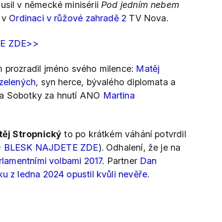
usil v německé minisérii
Pod jedním nebem
i v
Ordinaci v růžové zahradě 2
TV Nova.
TE ZDE>>
m prozradil jméno svého milence:
Matěj
 zelených
, syn herce, bývalého diplomata a
va Sobotky za hnutí ANO
Martina
ěj Stropnický
to po krátkém váhání potvrdil
 BLESK NAJDETE ZDE
). Odhalení, že je na
rlamentními volbami 2017
. Partner
Dan
ku z ledna 2024 opustil kvůli nevěře
.