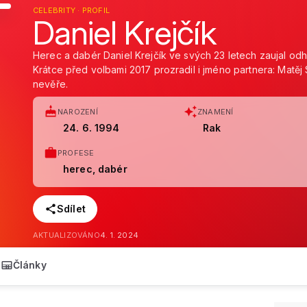
CELEBRITY · PROFIL
Daniel Krejčík
Herec a dabér Daniel Krejčík ve svých 23 letech zaujal od
Krátce před volbami 2017 prozradil i jméno partnera: Matěj 
nevěře.
NAROZENÍ
ZNAMENÍ
24. 6. 1994
Rak
PROFESE
herec, dabér
Sdílet
AKTUALIZOVÁNO
4. 1. 2024
Články