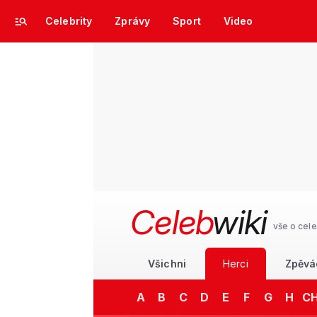
Celebrity
Zprávy
Sport
Video
Celeb
wiki
vše o cele
Všichni
Herci
Zpěvá
A
B
C
D
E
F
G
H
C