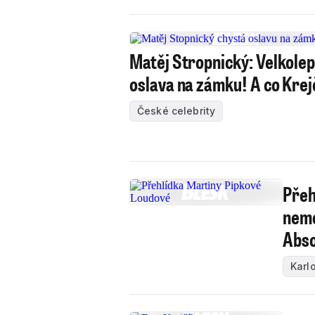
Matěj Stropnický: Velkole
oslava na zámku! A co Krej
České celebrity
Přeh
nemo
Abso
Karl