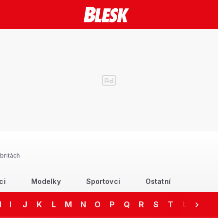
britách
ci
Modelky
Sportovci
Ostatní
H
I
J
K
L
M
N
O
P
Q
R
S
T
U
V