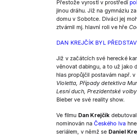
Přestože vyrostl v prostředí
po
jinou dráhu. Již na gymnáziu z
domu v Sobotce. Diváci jej moh
ztvárnil mj. hlavní roli ve hře
Co
DAN KREJČÍK BYL PŘEDSTA
Již v začátcích své herecké ka
věnovat dabingu, a to už jako d
hlas propůjčil postavám např. v
Violetta, Případy detektiva M
Lesní duch, Prezidentské volby
Bieber ve své reality show.
Ve filmu
Dan Krejčík
debutoval
nominován na
Českého lva
hned
seriálem, v němž se
Daniel Kre