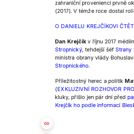
zahraniční provenienci prvně ok
(2017). V témže roce dostal rol
O DANIELU KREJČÍKOVI ČTĚ
Dan
Krejčík
v říjnu 2017 médií
Stropnický
, tehdejší šéf
Strany
ministra obrany vlády Bohusla
Stropnického
.
Příležitostný herec a politik
Mat
(
EXKLUZIVNÍ ROZHOVOR PRO
kluky, přišlo jen pár dní před
pa
Krejčík ho podle informací Bles