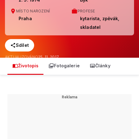
MÍSTO NAROZENÍ
PROFESE
Praha
kytarista, zpěvák,
skladatel
Sdílet
AKTUALIZOVÁNO
25. 11. 2017
Životopis
Fotogalerie
Články