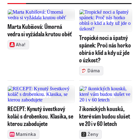
Marta Kubišová: Úmorná
vedra si vyžádala krutou oběť
Tropické noci a špatný
spánek: Proč nás horko
Aha!
obírá o klid a kdy už jde
o úzkost?
Dáma
RECEPT: Kynutý švestkový
7 ikonických kousků,
koláč s drobenkou. Klasika, se
které vám budou slušet
kterou zabodujete
ve 20 i v 60 letech
Maminka
Ženy