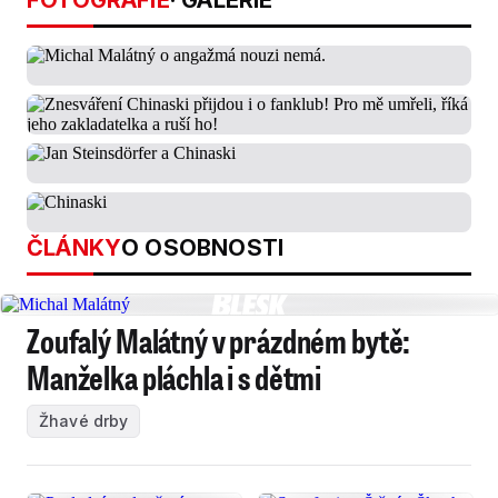
FOTOGRAFIE
· GALERIE
ČLÁNKY
O OSOBNOSTI
Zoufalý Malátný v prázdném bytě:
Manželka pláchla i s dětmi
Žhavé drby