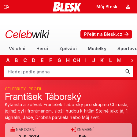
Můj Blesk
Celeb
wiki
Přejít na Blesk.cz
Všichni
Herci
Zpěváci
Modelky
Sportovc
A
B
C
D
E
F
G
H
CH
I
J
K
L
M
N
Začněte psát jméno. Šipkami dolů a nahoru procházejte návrhy, kláv
CELEBRITY · PROFIL
František Táborský
Kytarista a zpěvák František Táborský pro skupinu Chinaski,
jejímž byl i frontmanem, složil hudbu k hitům Stejně jako já, 1.
signální, Jaxe, Drobná paralela nebo Můj svět.
NAROZENÍ
ZNAMENÍ
2. 5. 1974
Býk