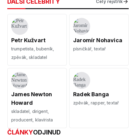
DALŠÍ CELEBRITY
Celý rejstřík
Petr Kužvart
Jaromír Nohavica
trumpetista, bubeník,
písničkář, textař
zpěvák, skladatel
James Newton
Radek Banga
Howard
zpěvák, rapper, textař
skladatel, dirigent,
producent, klavírista
ČLÁNKY
ODJINUD