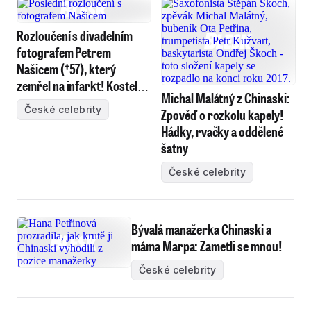
Rozloučení s divadelním
fotografem Petrem
Našicem (†57), který
zemřel na infarkt! Kostel
Michal Malátný z Chinaski:
plný hvězd
České celebrity
Zpověď o rozkolu kapely!
Hádky, rvačky a oddělené
šatny
České celebrity
Bývalá manažerka Chinaski a
máma Marpa: Zametli se mnou!
České celebrity