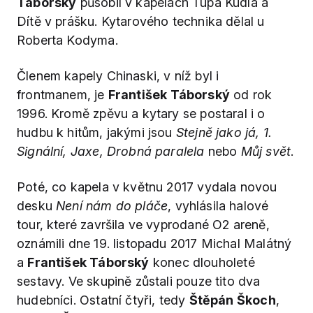
Táborský
působil v kapelách Tupá Kudla a
Dítě v prášku. Kytarového technika dělal u
Roberta Kodyma.
Členem kapely Chinaski, v níž byl i
frontmanem, je
František Táborský
od rok
1996. Kromě zpěvu a kytary se postaral i o
hudbu k hitům, jakými jsou
Stejně jako já, 1.
Signální, Jaxe, Drobná paralela
nebo
Můj svět
.
Poté, co kapela v květnu 2017 vydala novou
desku
Není nám do pláče
, vyhlásila halové
tour, které završila ve vyprodané O2 areně,
oznámili dne 19. listopadu 2017 Michal Malátný
a
František Táborský
konec dlouholeté
sestavy. Ve skupině zůstali pouze tito dva
hudebníci. Ostatní čtyři, tedy
Štěpán Škoch
,