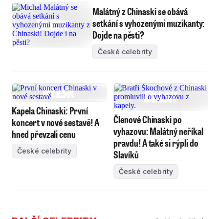
Malátný z Chinaski se obává
setkání s vyhozenými muzikanty:
Dojde na pěsti?
České celebrity
Kapela Chinaski: První
Členové Chinaski po
koncert v nové sestavě! A
vyhazovu: Malátný neříkal
hned převzali cenu
pravdu! A také si rýpli do
České celebrity
Slavíků
České celebrity