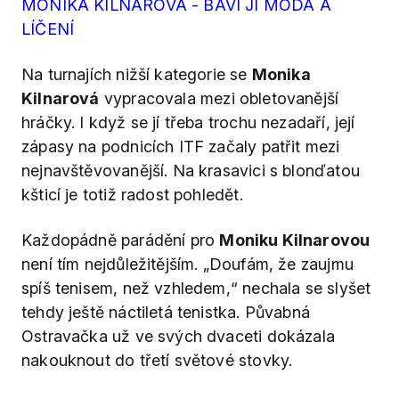
MONIKA KILNAROVÁ - BAVÍ JI MÓDA A
LÍČENÍ
Na turnajích nižší kategorie se
Monika
Kilnarová
vypracovala mezi obletovanější
hráčky. I když se jí třeba trochu nezadaří, její
zápasy na podnicích ITF začaly patřit mezi
nejnavštěvovanější. Na krasavici s blonďatou
kšticí je totiž radost pohledět.
Každopádně parádění pro
Moniku Kilnarovou
není tím nejdůležitějším. „Doufám, že zaujmu
spíš tenisem, než vzhledem,“ nechala se slyšet
tehdy ještě náctiletá tenistka. Půvabná
Ostravačka už ve svých dvaceti dokázala
nakouknout do třetí světové stovky.