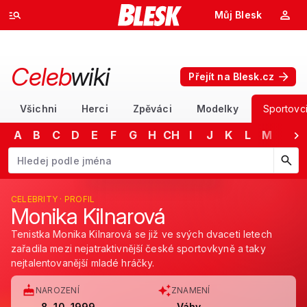
Můj Blesk
Celeb
wiki
Přejít na Blesk.cz
Všichni
Herci
Zpěváci
Modelky
Sportovc
A
B
C
D
E
F
G
H
CH
I
J
K
L
M
N
Začněte psát jméno. Šipkami dolů a nahoru procházejte návrhy, kláv
CELEBRITY · PROFIL
Monika Kilnarová
Tenistka Monika Kilnarová se již ve svých dvaceti letech
zařadila mezi nejatraktivnější české sportovkyně a taky
nejtalentovanější mladé hráčky.
NAROZENÍ
ZNAMENÍ
8. 10. 1999
Váhy