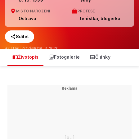
MÍSTO NAROZENÍ
PROFESE
Ostrava
tenistka, blogerka
Sdílet
AKTUALIZOVÁNO
19. 3. 2020
Životopis
Fotogalerie
Články