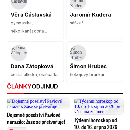
Věra Čáslavská
Jaromír Kudera
gymnastka,
sáňkař
několikanásobná
olympijská vítězka a
mistryně světa
Dana Zátopková
Šimon Hrubec
česká atletka, oštěpařka
hokejový brankář
ČLÁNKY
ODJINUD
Dojemné poselství Pavlové
Týdenní horoskop od
narazilo: Zase se přetvařuje!
10. do 16. srpna 2026