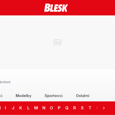
britách
ci
Modelky
Sportovci
Ostatní
H
I
J
K
L
M
N
O
P
Q
R
S
T
U
V