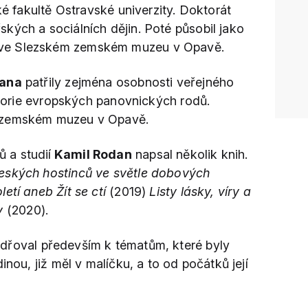
ké fakultě Ostravské univerzity. Doktorát
ských a sociálních dějin. Poté působil jako
ve Slezském zemském muzeu v Opavě.
dana
patřily zejména osobnosti veřejného
istorie evropských panovnických rodů.
 zemském muzeu v Opavě.
 a studií
Kamil Rodan
napsal několik knih.
eských hostinců ve světle dobových
letí aneb Žít se ctí
(2019)
Listy lásky, víry a
y
(2020).
dřoval především k tématům, které byly
inou, již měl v malíčku, a to od počátků její