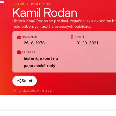
CELEBRITY · PROFIL
· † 2021
Kamil Rodan
Historik Kamil Rodan se proslavil zejména jako expert na b
řadu odborných textů a úspěšných publikací.
NAROZENÍ
ÚMRTÍ
26. 8. 1978
31. 10. 2021
PROFESE
historik, expert na
panovnické rody
Sdílet
AKTUALIZOVÁNO
4. 11. 2021