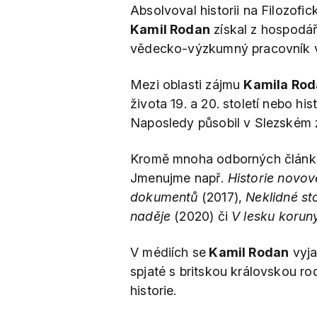
Absolvoval historii na Filozofic
Kamil Rodan
získal z hospodář
vědecko-výzkumný pracovník 
Mezi oblasti zájmu
Kamila Ro
života 19. a 20. století nebo h
Naposledy působil v Slezském
Kromě mnoha odborných článků
Jmenujme např.
Historie novov
dokumentů
(2017),
Neklidné sto
naděje
(2020) či
V lesku korun
V médiích se
Kamil Rodan
vyja
spjaté s britskou královskou rod
historie.