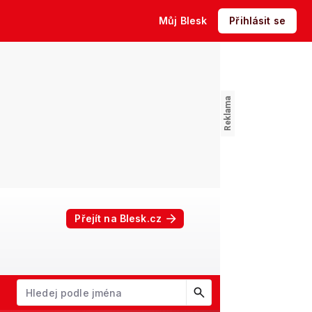
Můj Blesk
Přihlásit se
Přejít na Blesk.cz
W
X
Y
Z
Začněte psát jméno. Šipkami dolů a nahoru procházejte návrhy, kl