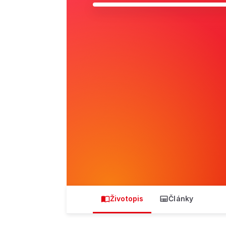
Životopis
Články