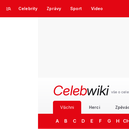
Celebrity
Zprávy
Sport
Video
Celeb
wiki
vše o cele
Všichni
Herci
Zpěvá
A
B
C
D
E
F
G
H
C