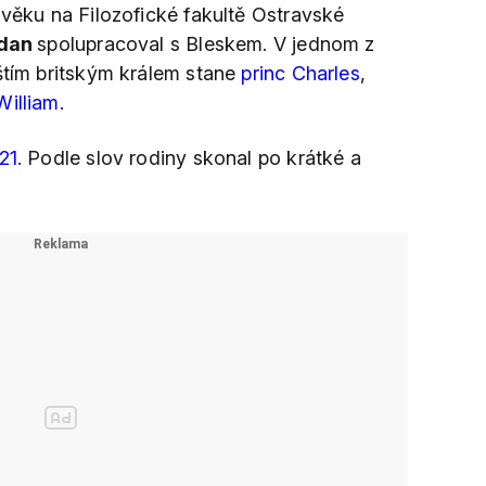
 věku na Filozofické fakultě Ostravské
odan
spolupracoval s Bleskem. V jednom z
íštím britským králem stane
princ Charles
,
William
.
21.
Podle slov rodiny skonal po krátké a