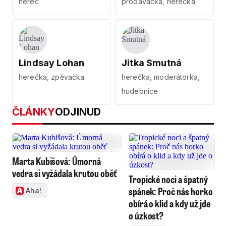
herec
prodavačka, herečka
Lindsay Lohan
Jitka Smutná
herečka, zpěvačka
herečka, moderátorka,
hudebnice
ČLÁNKY
ODJINUD
Marta Kubišová: Úmorná
vedra si vyžádala krutou oběť
Tropické noci a špatný
spánek: Proč nás horko
Aha!
obírá o klid a kdy už jde
o úzkost?