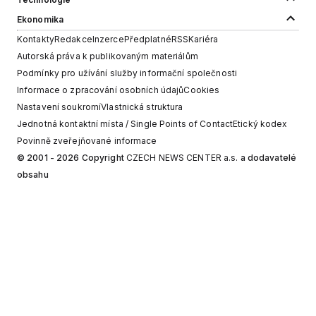
Ekonomika
Kontakty
Redakce
Inzerce
Předplatné
RSS
Kariéra
Autorská práva k publikovaným materiálům
Podmínky pro užívání služby informační společnosti
Informace o zpracování osobních údajů
Cookies
Nastavení soukromí
Vlastnická struktura
Jednotná kontaktní místa / Single Points of Contact
Etický kodex
Povinně zveřejňované informace
© 2001 - 2026 Copyright
CZECH NEWS CENTER a.s.
a dodavatelé
obsahu