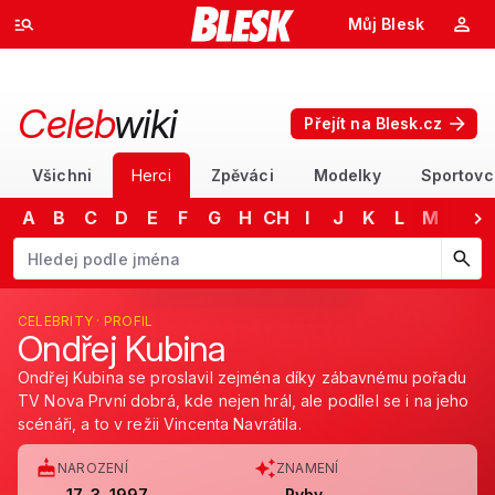
Můj Blesk
Celeb
wiki
Přejít na Blesk.cz
Všichni
Herci
Zpěváci
Modelky
Sportovc
A
B
C
D
E
F
G
H
CH
I
J
K
L
M
N
Začněte psát jméno. Šipkami dolů a nahoru procházejte návrhy, kláv
CELEBRITY · PROFIL
Ondřej Kubina
Ondřej Kubina se proslavil zejména díky zábavnému pořadu
TV Nova První dobrá, kde nejen hrál, ale podílel se i na jeho
scénáři, a to v režii Vincenta Navrátila.
NAROZENÍ
ZNAMENÍ
17. 3. 1997
Ryby