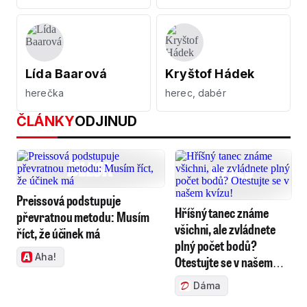
Lída Baarová
Kryštof Hádek
herečka
herec, dabér
ČLÁNKY
ODJINUD
Preissová podstupuje
Hříšný tanec známe
převratnou metodu: Musím
všichni, ale zvládnete
říct, že účinek má
plný počet bodů?
Aha!
Otestujte se v našem
kvízu!
Dáma