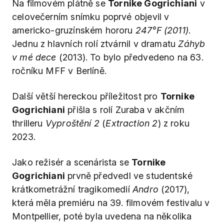
Na filmovém plátně se
Tornike Gogrichiani
v
celovečerním snímku poprvé objevil v
americko-gruzínském hororu
247°F (2011)
.
Jednu z hlavních rolí ztvárnil v dramatu
Záhyb
v mé dece
(2013). To bylo předvedeno na 63.
ročníku MFF v Berlíně.
Další větší hereckou příležitost pro
Tornike
Gogrichiani
přišla s rolí Zuraba v akčním
thrilleru
Vyproštění 2
(
Extraction 2
) z roku
2023.
Jako režisér a scenárista se
Tornike
Gogrichiani
prvně předvedl ve studentské
krátkometrážní tragikomedií
Andro
(2017),
která měla premiéru na 39. filmovém festivalu v
Montpellier, poté byla uvedena na několika