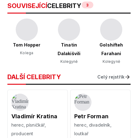
SOUVISEJÍCÍ
CELEBRITY
3
Tom Hopper
Tinatin
Golshifteh
Kolega
Dalakišvili
Farahani
Kolegyně
Kolegyně
DALŠÍ CELEBRITY
Celý rejstřík
Vladimír Kratina
Petr Forman
herec, písničkář,
herec, divadelník,
producent
loutkař