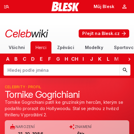
Můj Blesk
Celeb
wiki
Přejít na Blesk.cz
Všichni
Herci
Zpěváci
Modelky
Sportovc
A
B
C
D
E
F
G
H
CH
I
J
K
L
M
N
Začněte psát jméno. Šipkami dolů a nahoru procházejte návrhy, kláv
CELEBRITY · PROFIL
Tornike Gogrichiani
Tornike Gogrichiani patří ke gruzínským hercům, kterým se
podařilo prorazit do Hollywoodu. Stal se jednou z hvězd
thrilleru Vyproštění 2.
NAROZENÍ
ZNAMENÍ
31. 10. 1986
Štír