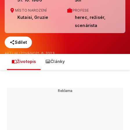
MÍSTO NAROZENÍ
PROFESE
Kutaisi, Gruzie
herec, režisér,
scenárista
Sdílet
AKTUALIZOVÁNO
21. 6. 2023
Životopis
Články