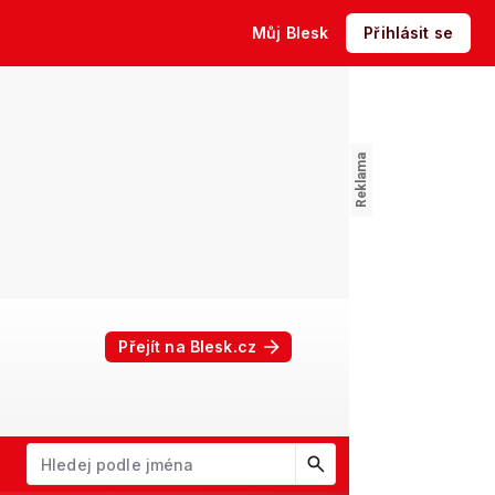
Můj Blesk
Přihlásit se
Přejít na Blesk.cz
W
X
Y
Z
Začněte psát jméno. Šipkami dolů a nahoru procházejte návrhy, kl