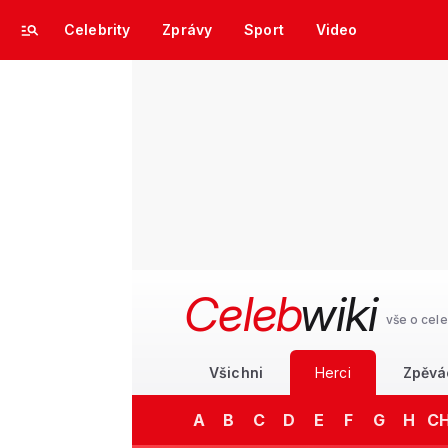
Celebrity
Zprávy
Sport
Video
Celeb
wiki
vše o cele
Všichni
Herci
Zpěvá
A
B
C
D
E
F
G
H
C