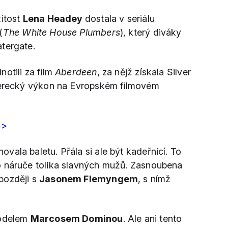
žitost
Lena Headey
dostala v seriálu
(
The White House Plumbers
), který diváky
tergate.
otili za film
Aberdeen
, za nějž získala Silver
 herecký výkon na Evropském filmovém
>>
ovala baletu. Přála si ale být kadeřnicí. To
o náruče tolika slavných mužů. Zasnoubena
později s
Jasonem Flemyngem
, s nímž
modelem
Marcosem Dominou
. Ale ani tento