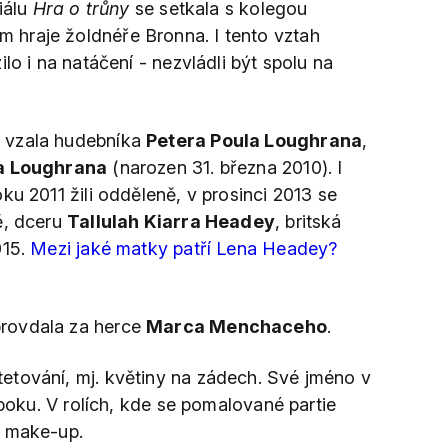
iálu
Hra o trůny
se setkala s kolegou
ěm hraje žoldnéře Bronna. I tento vztah
lo i na natáčení - nezvládli být spolu na
y
vzala hudebníka
Petera Poula Loughrana
,
ta Loughrana
(narozen 31. března 2010). I
ku 2011 žili odděleně, v prosinci 2013 se
ě, dceru
Tallulah Kiarra Headey
, britská
015.
Mezi jaké matky patří Lena Headey?
rovdala za herce
Marca Menchaceho
.
tetování, mj. květiny na zádech. Své jméno v
 boku. V rolích, kde se pomalované partie
e make-up.