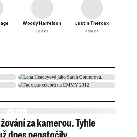
lage
Woody Harrelson
Justin Theroux
Kolega
Kolega
ižování za kamerou. Tyhle
už dnes nenatočily