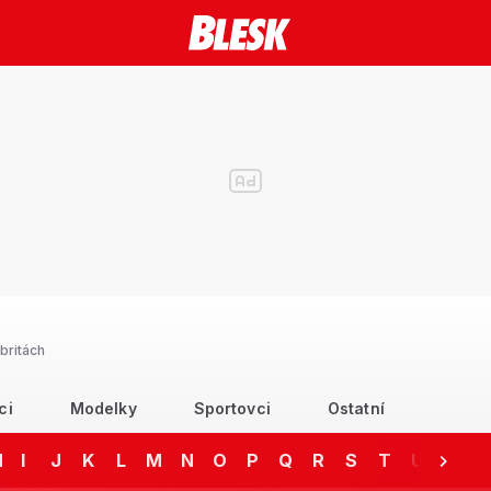
britách
ci
Modelky
Sportovci
Ostatní
H
I
J
K
L
M
N
O
P
Q
R
S
T
U
V