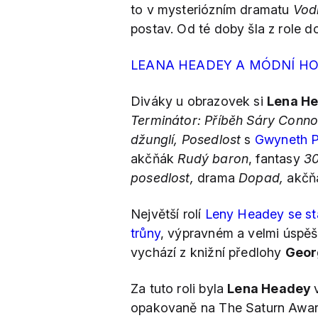
to v mysteriózním dramatu
Vod
postav. Od té doby šla z role do 
LEANA HEADEY A MÓDNÍ H
Diváky u obrazovek si
Lena H
Terminátor: Příběh Sáry Conn
džunglí, Posedlost
s
Gwyneth P
akčňák
Rudý baron
, fantasy
30
posedlost,
drama
Dopad,
akčň
Největší rolí
Leny Headey se sta
trůny
, výpravném a velmi úspěš
vychází z knižní předlohy
Geor
Za tuto roli byla
Lena Headey
opakovaně na The Saturn Awar