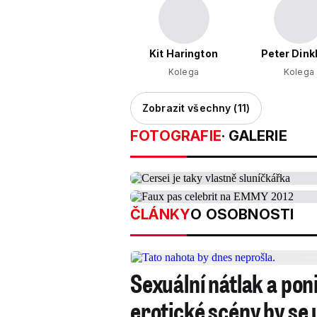
Kit Harington
Peter Dink
Kolega
Kolega
Zobrazit všechny (11)
FOTOGRAFIE
· GALERIE
ČLÁNKY
O OSOBNOSTI
Sexuální nátlak a pon
erotické scény by se 