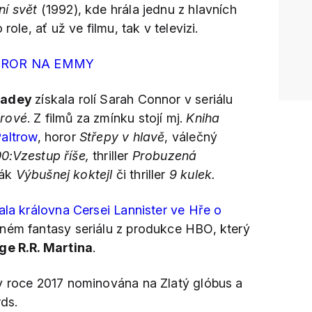
ní svět
(1992), kde hrála jednu z hlavních
role, ať už ve filmu, tak v televizi.
OROR NA EMMY
eadey
získala rolí Sarah Connor v seriálu
orové
. Z filmů za zmínku stojí mj.
Kniha
altrow
, horor
Střepy v hlavě
, válečný
0:Vzestup říše,
thriller
Probuzená
ák
Výbušnej koktejl
či thriller
9 kulek.
la královna Cersei Lannister ve Hře o
ném fantasy seriálu z produkce HBO, který
ge R.R. Martina
.
v roce 2017 nominována na Zlatý glóbus a
ds.