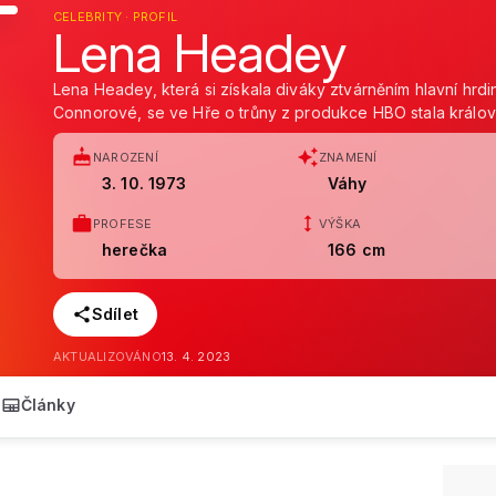
CELEBRITY · PROFIL
Lena Headey
Lena Headey, která si získala diváky ztvárněním hlavní hrdi
Connorové, se ve Hře o trůny z produkce HBO stala králov
NAROZENÍ
ZNAMENÍ
3. 10. 1973
Váhy
PROFESE
VÝŠKA
herečka
166 cm
Sdílet
AKTUALIZOVÁNO
13. 4. 2023
Články