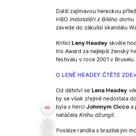
Další zajímavou hereckou příle
HBO
Instalatéři z Bílého domu
zavede do zákulisí skandálu Wa
Kritici
Leny Headey
skvěle hodn
Iris Award za nejlepší ženský
festivalu v roce 2001 v Bruselu.
O LENĚ HEADEY ČTĚTE ZDE
Od dětství se
Lena Headey
věn
by se však zřejmě nedostala d
byla s herci
Johnnym Cicco
a 
natáčela
Knihu džunglí.
Posléze randila s brazilským 