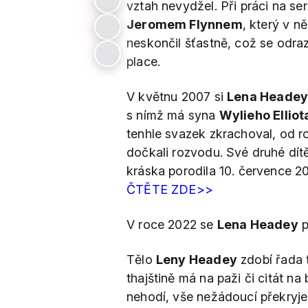
vztah nevydžel. Při práci na ser
Jeromem Flynnem
, který v n
neskončil šťastně, což se odrazi
place.
V květnu 2007 si
Lena Heade
s nímž má syna
Wylieho Ellio
tenhle svazek zkrachoval, od ro
dočkali rozvodu. Své druhé dít
kráska porodila 10. července 2
ČTĚTE ZDE>>
V roce 2022 se
Lena Headey
p
Tělo
Leny Headey
zdobí řada 
thajštině má na paži či citát na
nehodí, vše nežádoucí překryj