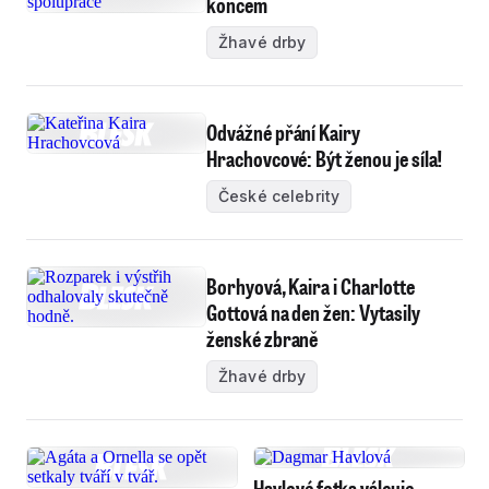
koncem
Žhavé drby
Odvážné přání Kairy
Hrachovcové: Být ženou je síla!
České celebrity
Borhyová, Kaira i Charlotte
Gottová na den žen: Vytasily
ženské zbraně
Žhavé drby
Havlové fotka válcuje