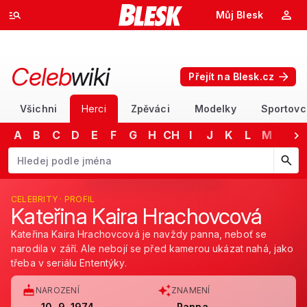
Můj Blesk
Celeb
wiki
Přejít na Blesk.cz
Všichni
Herci
Zpěváci
Modelky
Sportovc
A
B
C
D
E
F
G
H
CH
I
J
K
L
M
N
Začněte psát jméno. Šipkami dolů a nahoru procházejte návrhy, kláv
CELEBRITY · PROFIL
Kateřina Kaira Hrachovcová
Kateřina Kaira Hrachovcová je navždy panna, neboť se
narodila v září. Ale nebojí se před kamerou ukázat nahá, jako
třeba v seriálu Ententýky.
NAROZENÍ
ZNAMENÍ
10. 9. 1974
Panna