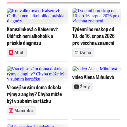
Konvalinková o Kaiserovi:
Týdenní horoskop od
Oldřich není alkoholik a
10. do 16. srpna 2026
práskla diagnózu
pro všechna znamení
Aha!
Dáma
video Alena Mihulová
Vracejí se vám doma dokola
Ženy
rýmy a angíny? Chyba může
být v zubním kartáčku
Maminka