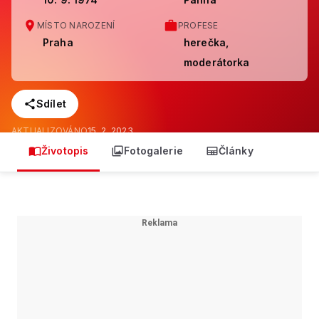
MÍSTO NAROZENÍ
PROFESE
Praha
herečka,
moderátorka
Sdílet
AKTUALIZOVÁNO
15. 2. 2023
Životopis
Fotogalerie
Články