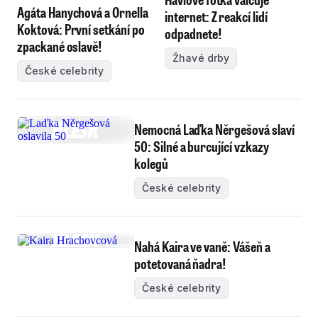
Agáta Hanychová a Ornella
internet: Z reakcí lidí
Koktová: První setkání po
odpadnete!
zpackané oslavě!
Žhavé drby
České celebrity
Nemocná Laďka Něrgešová slaví
50: Silné a burcující vzkazy
kolegů
České celebrity
Nahá Kaira ve vaně: Vášeň a
potetovaná ňadra!
České celebrity