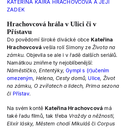
KATEŘINA KAIRA HRACHOVCOVÁ A JEJÍ
ZADEK
Hrachovcová hrála v Ulici či v
Přístavu
Do povědomí široké divácké obce
Kateřina
Hrachovcová
vešla rolí Simony ze
Života na
zámku.
Objevila se ale i v řadě dalších seriálů.
Namátkou zmiňme ty nejoblíbenější:
Náměstíčko, Ententýky,
Gympl s (r)učením
omezeným
, Helena, Cesty domů,
Ulice
, Život
na zámku, O zvířatech a lidech,
Prima sezona
či
Přístav
.
Na svém kontě
Kateřina Hrachovcová
má
také řadu filmů, tak třeba
Vraždy a něžnosti,
Elixír lásky, Městem chodí Mikuláš
či
Corpus