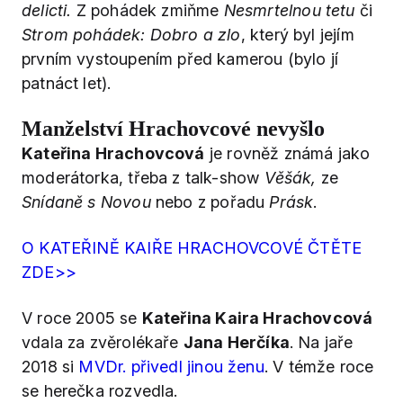
delicti.
Z pohádek zmiňme
Nesmrtelnou tetu
či
Strom pohádek: Dobro a zlo
, který byl jejím
prvním vystoupením před kamerou (bylo jí
patnáct let).
Manželství Hrachovcové nevyšlo
Kateřina Hrachovcová
je rovněž známá jako
moderátorka, třeba z talk-show
Věšák,
ze
Snídaně s Novou
nebo z pořadu
Prásk
.
O KATEŘINĚ KAIŘE HRACHOVCOVÉ ČTĚTE
ZDE>>
V roce 2005 se
Kateřina Kaira Hrachovcová
vdala za zvěrolékaře
Jana Herčíka
. Na jaře
2018 si
MVDr. přivedl jinou ženu
. V témže roce
se herečka rozvedla.