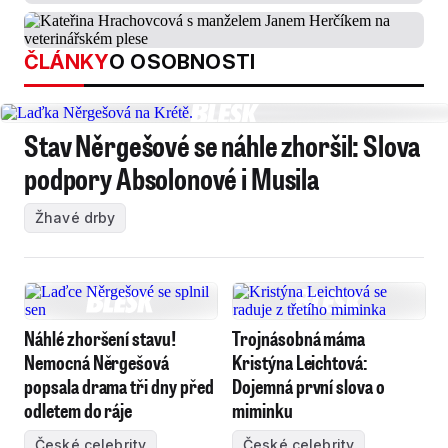
ČLÁNKY
O OSOBNOSTI
Stav Něrgešové se náhle zhoršil: Slova
podpory Absolonové i Musila
Žhavé drby
Náhlé zhoršení stavu!
Trojnásobná máma
Nemocná Něrgešová
Kristýna Leichtová:
popsala drama tři dny před
Dojemná první slova o
odletem do ráje
miminku
České celebrity
České celebrity