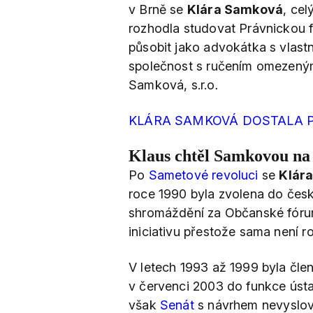
v Brně se
Klára Samková
, ce
rozhodla studovat Právnickou f
působit jako advokátka s vlastn
společnost s ručením omezený
Samková, s.r.o
.
KLÁRA SAMKOVÁ DOSTALA P
Klaus chtěl Samkovou na
Po
Sametové revoluci
se
Klár
roce 1990 byla zvolena do čes
shromáždění za Občanské fóru
iniciativu přestože sama není 
V letech 1993 až 1999 byla čl
v červenci 2003 do funkce úst
však
Senát
s návrhem nevyslovi