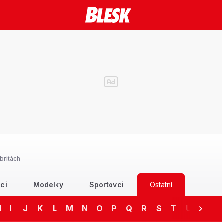
britách
ci
Modelky
Sportovci
Ostatní
H
I
J
K
L
M
N
O
P
Q
R
S
T
U
V