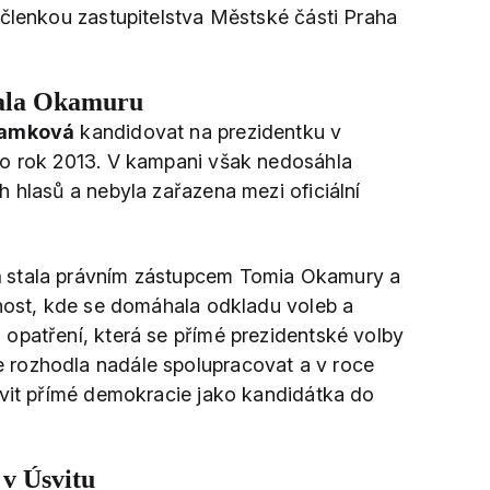
 členkou zastupitelstva Městské části Praha
ala Okamuru
Samková
kandidovat na prezidentku v
ro rok 2013. V kampani však nedosáhla
 hlasů a nebyla zařazena mezi oficiální
á
stala právním zástupcem Tomia Okamury a
žnost, kde se domáhala odkladu voleb a
opatření, která se přímé prezidentské volby
 rozhodla nadále spolupracovat a v roce
svit přímé demokracie jako kandidátka do
 v Úsvitu