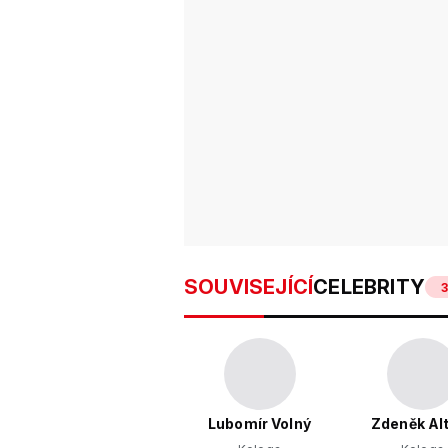
SOUVISEJÍCÍ
CELEBRITY
3
Lubomír Volný
Zdeněk Al