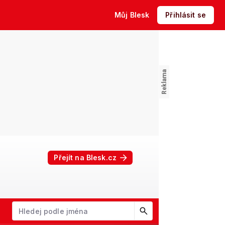
Můj Blesk
Přihlásit se
Přejít na Blesk.cz
W
X
Y
Z
Začněte psát jméno. Šipkami dolů a nahoru procházejte návrhy, kl