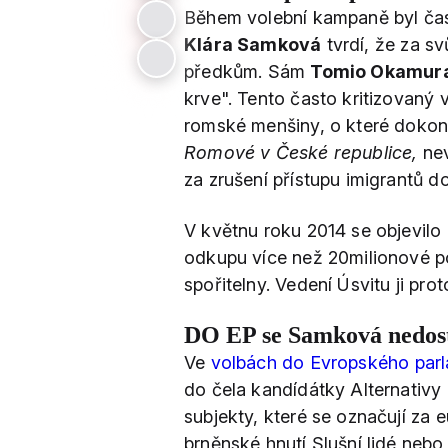
Během volební kampaně byl čas
Klára Samková
tvrdí, že za s
předkům. Sám
Tomio Okamur
krve". Tento často kritizovaný
romské menšiny, o které dokon
Romové v České republice,
nev
za zrušení přístupu imigrantů d
V květnu roku 2014 se objevilo
odkupu více než 20milionové p
spořitelny. Vedení Úsvitu ji pro
DO EP se Samková nedos
Ve
volbách do Evropského par
do čela kandídátky Alternativy p
subjekty, které se označují za 
brněnské hnutí Slušní lidé neb