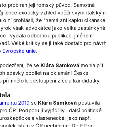
to probírán její romský původ. Samotná
vůj lehce exotický vzhled vděčí svým italským
a
o ní prohlásil, že "nemá ani kapku cikánské
 výrok však advokátce jako velká zastánkyně
ce i vydala odbornou publikaci jménem
adí. Velké kritiky se jí také dostalo pro návrh
o
Evropské unie
.
 podezření, že se
Klára Samková
mohla při
ohledávky podílet na oklamání České
to přimnělo k odstoupení z čela kandidátky.
tala
lamentu 2019
se
Klára Samková
postavila
ro ČR. Podporu jí vyjádřily i další politické
euroskeptické a vlastenecké, jako např.
o spolek Islám v ČR nechceme. Do EP se