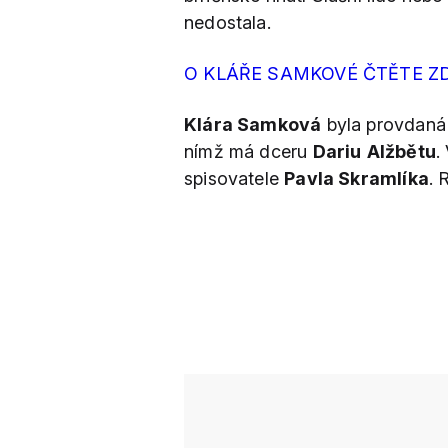
nedostala.
O KLÁŘE SAMKOVÉ ČTĚTE Z
Klára Samková
byla provdaná
nímž má dceru
Dariu
Alžbětu
.
spisovatele
Pavla Skramlíka
. 