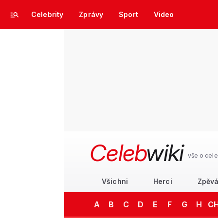
Celebrity
Zprávy
Sport
Video
Celeb
wiki
vše o cele
Všichni
Herci
Zpěvá
A
B
C
D
E
F
G
H
C