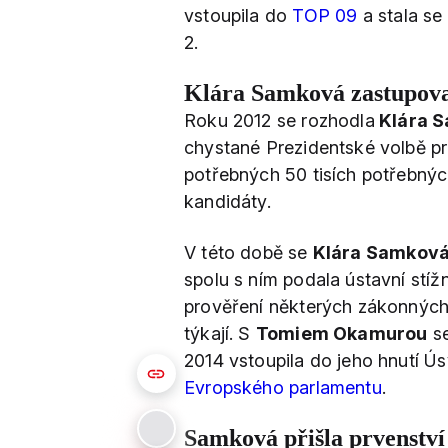
vstoupila do
TOP 09
a stala se
2.
Klára Samková zastupov
Roku 2012 se rozhodla
Klára 
chystané Prezidentské volbě p
potřebných 50 tisích potřebných
kandidáty.
V této době se
Klára Samkov
spolu s ním podala ústavní stí
prověření některých zákonných 
týkají. S
Tomiem Okamurou
se
2014 vstoupila do jeho hnutí Ú
Evropského parlamentu
.
Samková přišla prvenství