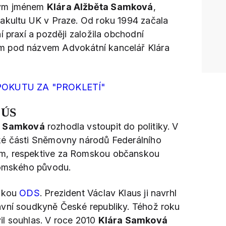
lým jménem
Klára Alžběta Samková
,
akultu UK v Praze. Od roku 1994 začala
í praxí a později založila obchodní
m pod názvem Advokátní kancelář Klára
OKUTU ZA "PROKLETÍ"
 ÚS
a Samková
rozhodla vstoupit do politiky. V
ké části Sněmovny národů Federálního
m, respektive za Romskou občanskou
romského původu.
enkou
ODS
. Prezident Václav Klaus ji navrhl
avní soudkyně České republiky. Téhož roku
l souhlas. V roce 2010
Klára Samková