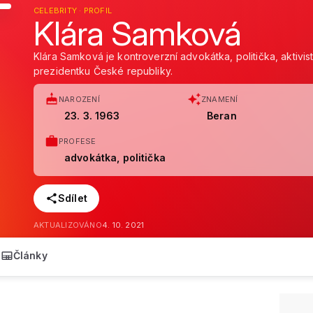
CELEBRITY · PROFIL
Klára Samková
Klára Samková je kontroverzní advokátka, politička, aktivi
prezidentku České republiky.
NAROZENÍ
ZNAMENÍ
23. 3. 1963
Beran
PROFESE
advokátka, politička
Sdílet
AKTUALIZOVÁNO
4. 10. 2021
Články