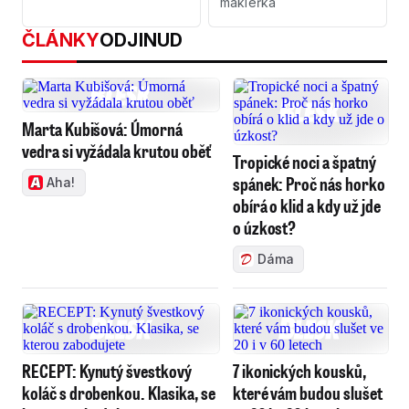
makléřka
ČLÁNKY
ODJINUD
Marta Kubišová: Úmorná
vedra si vyžádala krutou oběť
Tropické noci a špatný
spánek: Proč nás horko
Aha!
obírá o klid a kdy už jde
o úzkost?
Dáma
RECEPT: Kynutý švestkový
7 ikonických kousků,
koláč s drobenkou. Klasika, se
které vám budou slušet