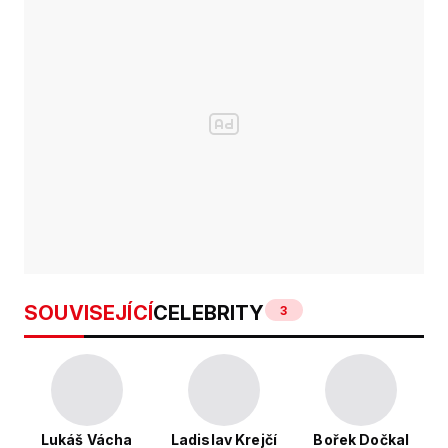
SOUVISEJÍCÍ
CELEBRITY
3
Lukáš Vácha
Ladislav Krejčí
Bořek Dočkal