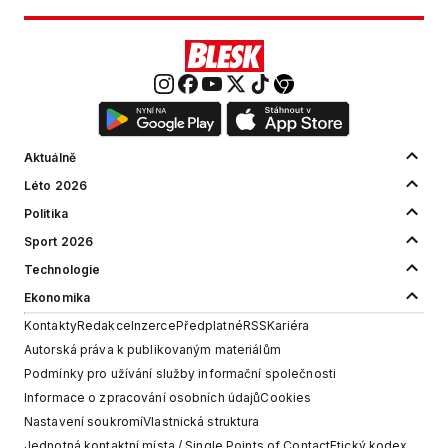
Aktuálně
Léto 2026
Politika
Sport 2026
Technologie
Ekonomika
Kontakty
Redakce
Inzerce
Předplatné
RSS
Kariéra
Autorská práva k publikovaným materiálům
Podmínky pro užívání služby informační společnosti
Informace o zpracování osobních údajů
Cookies
Nastavení soukromí
Vlastnická struktura
Jednotná kontaktní místa / Single Points of Contact
Etický kodex