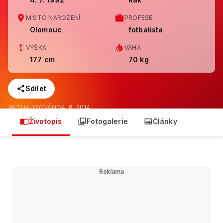
MÍSTO NAROZENÍ
PROFESE
Olomouc
fotbalista
VÝŠKA
VÁHA
177 cm
70 kg
Sdílet
AKTUALIZOVÁNO
4. 8. 2014
Životopis
Fotogalerie
Články