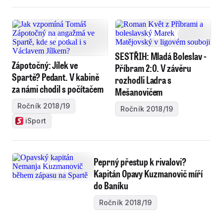
SESTŘIH: Mladá Boleslav -
Zápotočný: Jílek ve
Příbram 2:0. V závěru
Spartě? Pedant. V kabině
rozhodli Ladra s
za námi chodil s počítačem
Mešanovičem
Ročník 2018/19
Ročník 2018/19
iSport
Peprný přestup k rivalovi?
Kapitán Opavy Kuzmanovič míří
do Baníku
Ročník 2018/19