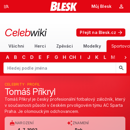
Můj Blesk
Celeb
wiki
Přejít na Blesk.cz
Všichni
Herci
Zpěváci
Modelky
Sportovc
A
B
C
D
E
F
G
H
CH
I
J
K
L
M
N
Začněte psát jméno. Šipkami dolů a nahoru procházejte návrhy, kláv
CELEBRITY · PROFIL
Tomáš Přikryl
Tomáš Přikryl je český profesionální fotbalový záložník, který
v současnosti působí v českém prvoligovém týmu AC Sparta
Praha. Je olomouckým odchovancem.
NAROZENÍ
ZNAMENÍ
4. 7. 1992
Rak