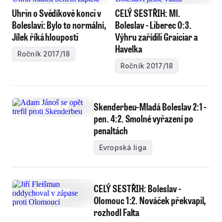
Uhrin o Svědíkově konci v
CELÝ SESTŘIH: Ml.
Boleslavi: Bylo to normální,
Boleslav - Liberec 0:3.
Jílek říká hlouposti
Výhru zařídili Graiciar a
Havelka
Ročník 2017/18
Ročník 2017/18
Skenderbeu-Mladá Boleslav 2:1 -
pen. 4:2. Smolné vyřazení po
penaltách
Evropská liga
CELÝ SESTŘIH: Boleslav -
Olomouc 1:2. Nováček překvapil,
rozhodl Falta