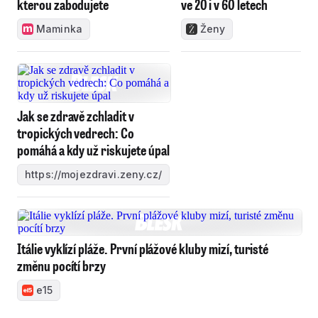
kterou zabodujete
ve 20 i v 60 letech
Maminka
Ženy
Jak se zdravě zchladit v
tropických vedrech: Co
pomáhá a kdy už riskujete úpal
https://mojezdravi.zeny.cz/
Itálie vyklízí pláže. První plážové kluby mizí, turisté
změnu pocítí brzy
e15