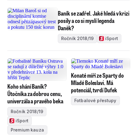
Baník se zadřel. Jaké hledá v krizi
posily a co si myslí legenda
Daněk?
Ročník 2018/19
iSport
Konaté míří ze Sparty do
Mladé Boleslavi. Má
Koho shání Baník?
potenciál, tvrdí Dufek
Útočníka za dobrou cenu,
univerzála a pravého beka
Fotbalové přestupy
Ročník 2018/19
iSport
Premium kauza