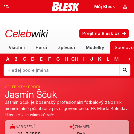
Můj Blesk
Celeb
wiki
Přejít na Blesk.cz
Všichni
Herci
Zpěváci
Modelky
Sportovc
A
B
C
D
E
F
G
H
CH
I
J
K
L
M
N
Začněte psát jméno. Šipkami dolů a nahoru procházejte návrhy, kláv
CELEBRITY · PROFIL
Jasmin Ščuk
Jasmin Ščuk je bosenský profesionální fotbalový záložník
momentálně působící v prvoligovém celku FK Mladá Boleslav.
Hlásí se k muslimské víře.
NAROZENÍ
ZNAMENÍ
14. 7. 1990
Rak