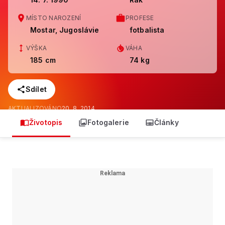
MÍSTO NAROZENÍ
PROFESE
Mostar, Jugoslávie
fotbalista
VÝŠKA
VÁHA
185 cm
74 kg
Sdílet
AKTUALIZOVÁNO
20. 8. 2014
Životopis
Fotogalerie
Články