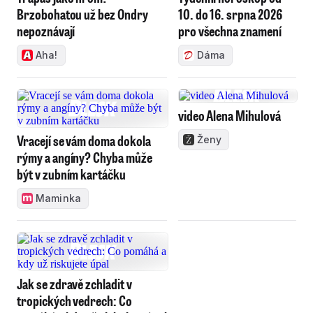
Brzobohatou už bez Ondry
10. do 16. srpna 2026
nepoznávají
pro všechna znamení
Aha!
Dáma
video Alena Mihulová
Vracejí se vám doma dokola
Ženy
rýmy a angíny? Chyba může
být v zubním kartáčku
Maminka
Jak se zdravě zchladit v
tropických vedrech: Co