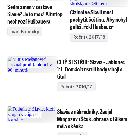
Sedm změn v sestavě
Cizinci ve Slavii musí
Slavie? Je to moc! Altintop
pochytit češtinu. Aby nebyl
neohrozí Hušbauera
guláš, řekl Hušbauer
Ivan Kopecký
Ročník 2017/18
CELÝ SESTŘIH: Slavia - Jablonec
1:1. Domácí ztratili body v boji o
titul
Ročník 2016/17
Slavia s náhradníky. Zaujal
Mingazov i Ščuk, obrana s Bílkem
měla okénka