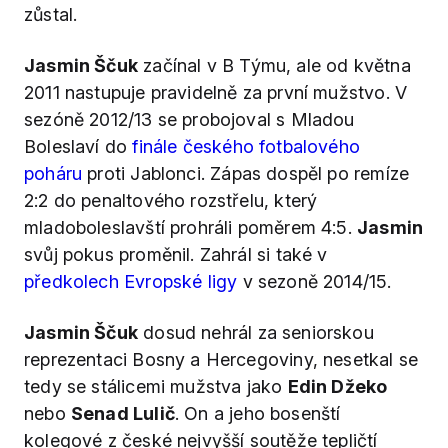
zůstal.
Jasmin Ščuk
začínal v B Týmu, ale od května
2011 nastupuje pravidelně za první mužstvo. V
sezóně 2012/13 se probojoval s Mladou
Boleslaví do
finále českého fotbalového
poháru
proti Jablonci. Zápas dospěl po remíze
2:2 do penaltového rozstřelu, který
mladoboleslavští prohráli poměrem 4:5.
Jasmin
svůj pokus proměnil. Zahrál si také v
předkolech Evropské ligy
v sezoně 2014/15.
Jasmin Ščuk
dosud nehrál za seniorskou
reprezentaci Bosny a Hercegoviny, nesetkal se
tedy se stálicemi mužstva jako
Edin Džeko
nebo
Senad Lulič
. On a jeho bosenští
kolegové z české nejvyšší soutěže tepličtí