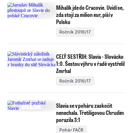
Mihalík jde do Cracovie. Uvidí se,
zda stojí za milion eur, píší v
Polsku
Ročník 2016/17
CELÝ SESTŘIH: Slavia - Slovácko
1:0. Šestou výhru v řadě vystřelil
Zmrhal
Ročník 2016/17
Slavia se v poháru zaskočit
nenechala. Třetiligovou Chrudim
porazila 3:1
Pohár FAČR