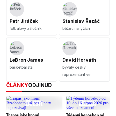
Petr Jiráček
Stanislav Řezáč
fotbalový záložník
běžec na lyžích
LeBron James
David Horváth
basketbalista
bývalý český
reprezentant ve
snowboardingu, fotograf
ČLÁNKY
ODJINUD
Trapas jako hrom!
Týdenní horoskop od