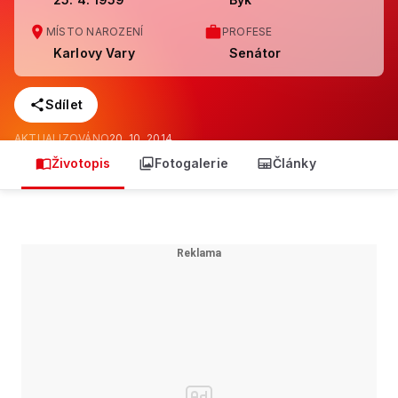
MÍSTO NAROZENÍ
PROFESE
Karlovy Vary
Senátor
Sdílet
AKTUALIZOVÁNO
20. 10. 2014
Životopis
Fotogalerie
Články