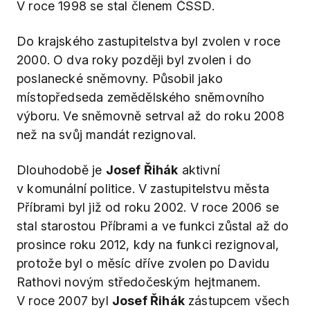
V roce 1998 se stal členem ČSSD.
Do krajského zastupitelstva byl zvolen v roce
2000. O dva roky později byl zvolen i do
poslanecké sněmovny. Působil jako
místopředseda zemědělského sněmovního
výboru. Ve sněmovně setrval až do roku 2008
než na svůj mandát rezignoval.
Dlouhodobě je
Josef Řihák
aktivní
v komunální politice. V zastupitelstvu města
Příbrami byl již od roku 2002. V roce 2006 se
stal starostou Příbrami a ve funkci zůstal až do
prosince roku 2012, kdy na funkci rezignoval,
protože byl o měsíc dříve zvolen po Davidu
Rathovi novým středočeským hejtmanem.
V roce 2007 byl
Josef Řihák
zástupcem všech