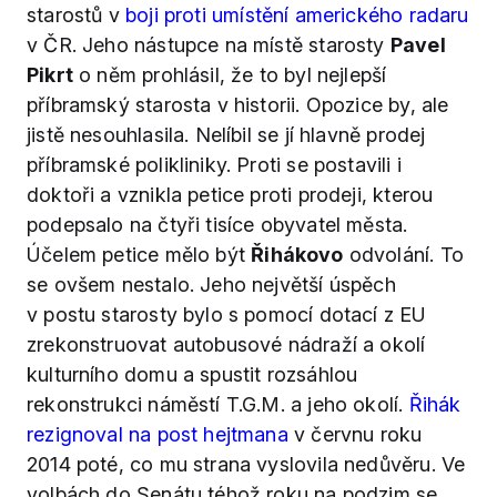
starostů v
boji proti umístění amerického radaru
v ČR. Jeho nástupce na místě starosty
Pavel
Pikrt
o něm prohlásil, že to byl nejlepší
příbramský starosta v historii. Opozice by, ale
jistě nesouhlasila. Nelíbil se jí hlavně prodej
příbramské polikliniky. Proti se postavili i
doktoři a vznikla petice proti prodeji, kterou
podepsalo na čtyři tisíce obyvatel města.
Účelem petice mělo být
Řihákovo
odvolání. To
se ovšem nestalo. Jeho největší úspěch
v postu starosty bylo s pomocí dotací z EU
zrekonstruovat autobusové nádraží a okolí
kulturního domu a spustit rozsáhlou
rekonstrukci náměstí T.G.M. a jeho okolí.
Řihák
rezignoval na post hejtmana
v červnu roku
2014 poté, co mu strana vyslovila nedůvěru. Ve
volbách do Senátu téhož roku na podzim se