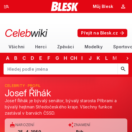
Můj Blesk
Celeb
wiki
Přejít na Blesk.cz
Všichni
Herci
Zpěváci
Modelky
Sportovc
A
B
C
D
E
F
G
H
CH
I
J
K
L
M
N
Začněte psát jméno. Šipkami dolů a nahoru procházejte návrhy, kláv
CELEBRITY · PROFIL
Josef Řihák
Josef Řihák je bývalý senátor, bývalý starosta Příbrami a
bývalý hejtman Středočeského kraje. Všechny funkce
zastával v barvách ČSSD.
NAROZENÍ
ZNAMENÍ
25. 4. 1959
Býk