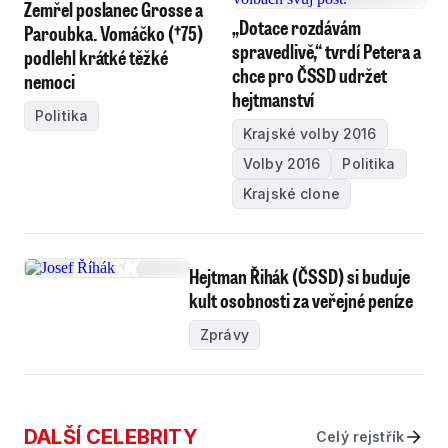
Zemřel poslanec Grosse a
„Dotace rozdávám
Paroubka. Vomáčko (†75)
spravedlivě,“ tvrdí Petera a
podlehl krátké těžké
chce pro ČSSD udržet
nemoci
hejtmanství
Politika
Krajské volby 2016
Volby 2016
Politika
Krajské clone
Hejtman Řihák (ČSSD) si buduje
kult osobnosti za veřejné peníze
Zprávy
DALŠÍ CELEBRITY
Celý rejstřík