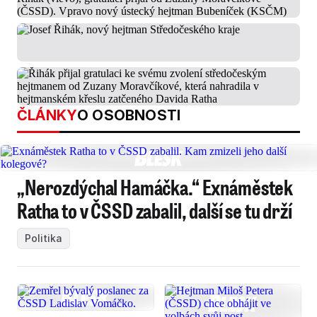
ČLÁNKY
O OSOBNOSTI
„Nerozdýchal Hamáčka.“ Exnáměstek
Ratha to v ČSSD zabalil, další se tu drží
Politika