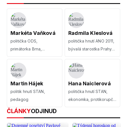
Markéta Vaňková
Radmila Kleslová
politička ODS,
politička hnutí ANO 2011,
primátorka Brna,
bývalá starostka Prahy
právnička
10, advokátka
Martin Hájek
Hana Naiclerová
politik hnutí STAN,
politička hnutí STAN,
pedagog
ekonomka, protikorupční
bojovnice
ČLÁNKY
ODJINUD