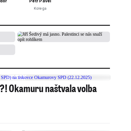
dor
Petr Pavel
Kolega
ci?! Okamuru naštvala volba