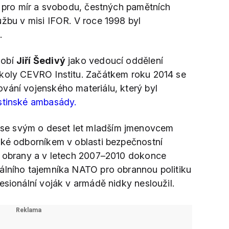
bu pro mír a svobodu, čestných pamětních
užbu v misi IFOR. V roce 1998 byl
.
sobí
Jiří Šedivý
jako vedoucí oddělení
školy CEVRO Institu. Začátkem roku 2014 se
vání vojenského materiálu, který byl
stinské ambasády.
se svým o deset let mladším jmenovcem
také odborníkem v oblasti bezpečnostní
m obrany a v letech 2007–2010 dokonce
álního tajemníka NATO pro obrannou politiku
esionální voják v armádě nidky nesloužil.