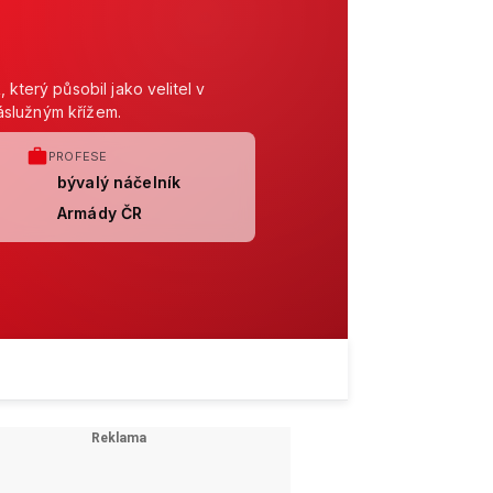
který působil jako velitel v
áslužným křížem.
PROFESE
bývalý náčelník
Armády ČR