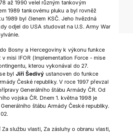
78 až 1990 velel různým tankovým
dem 1989 tankovému pluku a byl rovněž
oku 1989 byl členem KSČ. Jeho hvězdná
, kdy odjel do USA studovat na U.S. Army War
ylvánie.
 do Bosny a Hercegoviny k výkonu funkce
 v misi IFOR (Implementation Force - mise
ontingentu, kterou vykonával do 27.
se byl
Jiří Šedivý
ustanoven do funkce
rmády České republiky. V roce 1997 převzal
 přípravy Generálního štábu Armády ČR. Od
ního vojska ČR. Dnem 1. května 1998 je
 Generálního štábu Armády České republiky.
002.
 Za službu vlasti, Za zásluhy o obranu vlasti,