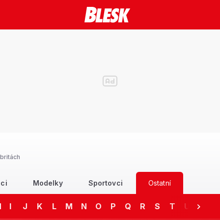
britách
ci
Modelky
Sportovci
Ostatní
H
I
J
K
L
M
N
O
P
Q
R
S
T
U
V