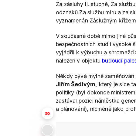
Za zásluhy II. stupně, Za služ
odznaků Za službu míru a za sl
vyznamenán Záslužným křížem
V současné době mimo jiné pů
bezpečnostních studií vysoké 
vyjádřil k výbuchu a shromažďo
nalezen v objektu
budoucí pale
Někdy bývá mylně zaměňován 
Jiřím Šedivým,
který je sice 
politiky (byl dokonce ministre
zastával pozici náměstka gener
a plánování), nicméně jako prof