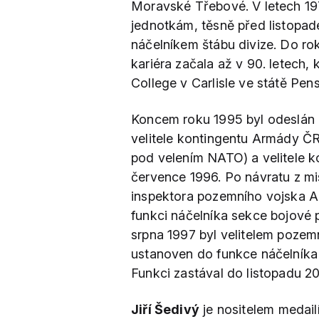
Moravské Třebové. V letech 19
jednotkám, těsně před listopa
náčelníkem štábu divize. Do r
kariéra začala až v 90. letech
College v Carlisle ve státě Pens
Koncem roku 1995 byl odeslán
velitele kontingentu Armády ČR
pod velením NATO) a velitele k
července 1996. Po návratu z mi
inspektora pozemního vojska A
funkci náčelníka sekce bojové
srpna 1997 byl velitelem pozem
ustanoven do funkce náčelníka
Funkci zastával do listopadu 2
Jiří Šedivý
je nositelem medailí