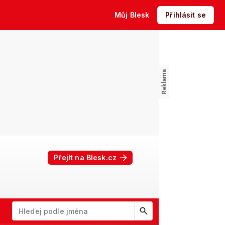
Můj Blesk
Přihlásit se
Přejít na Blesk.cz
W
X
Y
Z
Začněte psát jméno. Šipkami dolů a nahoru procházejte návrhy, kl