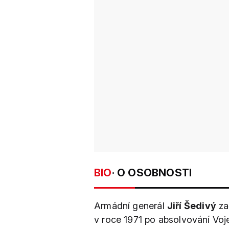
BIO
· O OSOBNOSTI
Armádní generál
Jiří Šedivý
zač
v roce 1971 po absolvování Vo