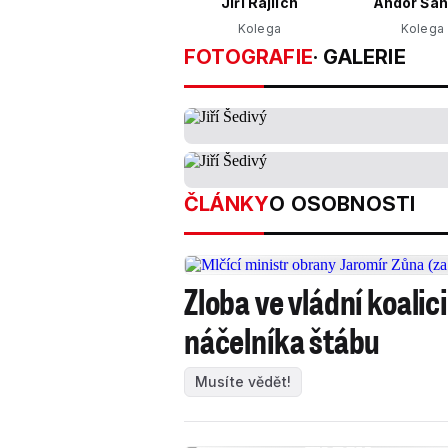
Jiří Rajlich
Andor Šán
Kolega
Kolega
FOTOGRAFIE
· GALERIE
ČLÁNKY
O OSOBNOSTI
Zloba ve vládní koali
náčelníka štábu
Musíte vědět!