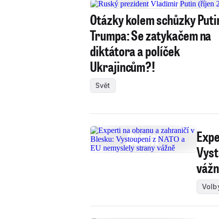
Otázky kolem schůzky Puti
Trumpa: Se zatykačem na
diktátora a políček
Ukrajincům?!
Svět
Expe
Vyst
váž
Volb