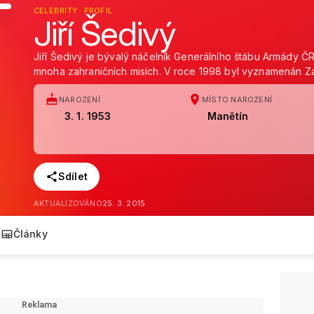
CELEBRITY · PROFIL
Jiří Šedivý
Jiří Šedivý je bývalý náčelník Generálního štábu Armády ČR, 
mnoha zahraničních misích. V roce 1998 byl vyznamenán Z
NAROZENÍ
MÍSTO NAROZENÍ
3. 1. 1953
Manětín
Sdílet
AKTUALIZOVÁNO
25. 3. 2015
Články