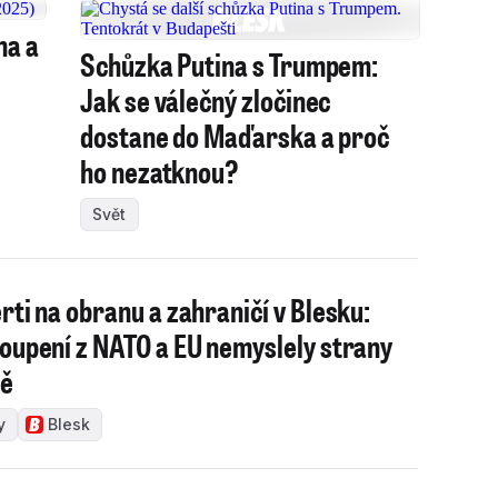
na a
Schůzka Putina s Trumpem:
Jak se válečný zločinec
dostane do Maďarska a proč
ho nezatknou?
Svět
rti na obranu a zahraničí v Blesku:
oupení z NATO a EU nemyslely strany
ně
y
Blesk