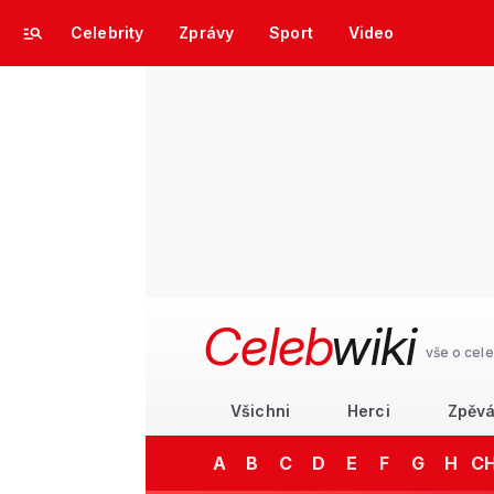
Celebrity
Zprávy
Sport
Video
Celeb
wiki
vše o cele
Všichni
Herci
Zpěvá
A
B
C
D
E
F
G
H
C