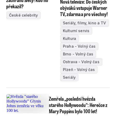
záchranu Ivety! Kdo ho
Nová televize: Do českých
překazil?
obýváků vstupuje Warner
TV, zdarma a pro všechny!
České celebrity
Seriály, filmy, kino a TV
Kulturní servis
Kultura
Praha - Volný čas
Brno - Volný čas
Ostrava - Volný čas
Plzeň - Volný čas
Seriály
Zemřela „poslední hvězda
starého Hollywoodu“: Herečce z
Mary Poppins bylo 100 let!