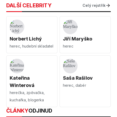
DALŠÍ CELEBRITY
Celý rejstřík
Norbert Lichý
Jiří Maryško
herec, hudební skladatel
herec
Kateřina
Saša Rašilov
Winterová
herec, dabér
herečka, zpěvačka,
kuchařka, blogerka
ČLÁNKY
ODJINUD