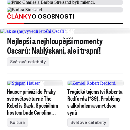
ČLÁNKY
O OSOBNOSTI
Nejlepší a nejhloupější momenty
Oscarů: Nablýskaní, ale i trapní!
Světové celebrity
Hauser přiváží do Prahy
Tragická tajemství Roberta
své světové turné The
Redforda (†89): Problémy
Rebel is Back: Speciálním
s alkoholem a smrt dvou
hostem bude Carolina
synů
Campbell
Kultura
Světové celebrity