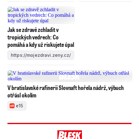
Jak se zdravě zchladit v
tropických vedrech: Co
pomáhá a kdy už riskujete úpal
https://mojezdravi.zeny.cz/
V bratislavské rafinerii Slovnaft hořela nádrž, výbuch
otřásl okolím
e15