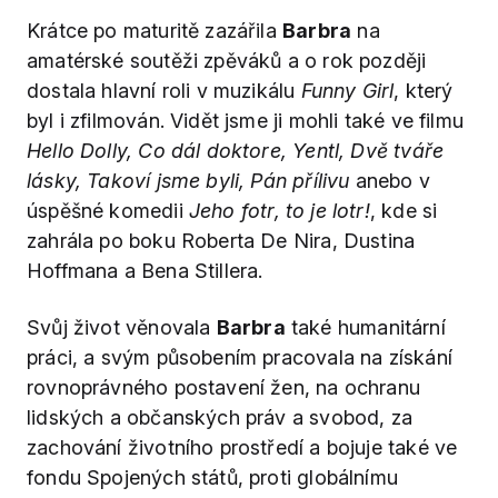
Krátce po maturitě zazářila
Barbra
na
amatérské soutěži zpěváků a o rok později
dostala hlavní roli v muzikálu
Funny Girl
, který
byl i zfilmován. Vidět jsme ji mohli také ve filmu
Hello Dolly, Co dál doktore, Yentl, Dvě tváře
lásky, Takoví jsme byli, Pán přílivu
anebo v
úspěšné komedii
Jeho fotr, to je lotr!
, kde si
zahrála po boku Roberta De Nira, Dustina
Hoffmana a Bena Stillera.
Svůj život věnovala
Barbra
také humanitární
práci, a svým působením pracovala na získání
rovnoprávného postavení žen, na ochranu
lidských a občanských práv a svobod, za
zachování životního prostředí a bojuje také ve
fondu Spojených států, proti globálnímu