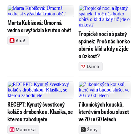
Marta Kubišová: Úmorná
vedra si vyžádala krutou oběť
Tropické noci a špatný
spánek: Proč nás horko
Aha!
obírá o klid a kdy už jde
o úzkost?
Dáma
RECEPT: Kynutý švestkový
7 ikonických kousků,
koláč s drobenkou. Klasika, se
které vám budou slušet
kterou zabodujete
ve 20 i v 60 letech
Maminka
Ženy