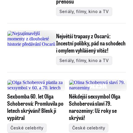
přenosu
Seriály, filmy, kino a TV
Největší trapasy z Oscarů:
Incestní polibky, pád na schodech
i omylem vyhlášený vítěz!
Seriály, filmy, kino a TV
Sexbomba 60. let Olga
Někdejší sexsymbol Olga
Schoberová: Promluvila po
Schoberová slaví 79.
letech skrývání! Blesk ji
narozeniny: Už roky se
vypátral
skrývá!
České celebrity
České celebrity