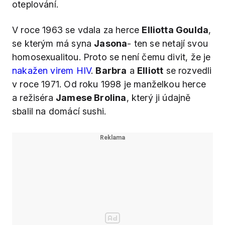
oteplování.
V roce 1963 se vdala za herce
Elliotta Goulda
,
se kterým má syna
Jasona
- ten se netají svou
homosexualitou. Proto se není čemu divit, že je
nakažen virem HIV
.
Barbra
a
Elliott
se rozvedli
v roce 1971. Od roku 1998 je manželkou herce
a režiséra
Jamese Brolina
, který ji údajně
sbalil na domácí sushi.