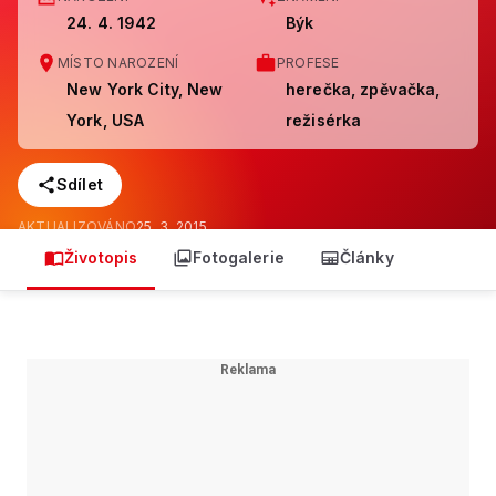
24. 4. 1942
Býk
MÍSTO NAROZENÍ
PROFESE
New York City, New
herečka, zpěvačka,
York, USA
režisérka
Sdílet
AKTUALIZOVÁNO
25. 3. 2015
Životopis
Fotogalerie
Články