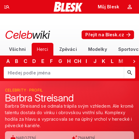
Můj Blesk
Celeb
wiki
Přejít na Blesk.cz
Všichni
Herci
Zpěváci
Modelky
Sportovc
A
B
C
D
E
F
G
H
CH
I
J
K
L
M
N
Začněte psát jméno. Šipkami dolů a nahoru procházejte návrhy, kláv
CELEBRITY · PROFIL
Barbra Streisand
Barbra Streisand se odmala trápila svým vzhledem. Ale kromě
talentu dostala do vínku i obrovskou vnitřní sílu. Komplexy
hodila za hlavu a vypracovala se na úplný vrchol v herecké i
pěvecké kariéře.
NAROZENÍ
ZNAMENÍ