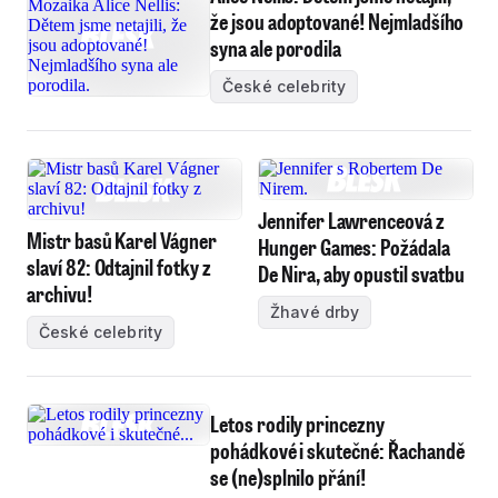
že jsou adoptované! Nejmladšího
syna ale porodila
České celebrity
Jennifer Lawrenceová z
Mistr basů Karel Vágner
Hunger Games: Požádala
slaví 82: Odtajnil fotky z
De Nira, aby opustil svatbu
archivu!
Žhavé drby
České celebrity
Letos rodily princezny
pohádkové i skutečné: Řachandě
se (ne)splnilo přání!