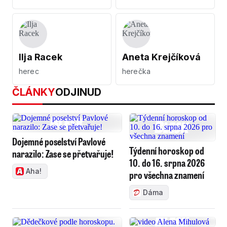
Ilja Racek
Aneta Krejčíková
herec
herečka
ČLÁNKY
ODJINUD
Dojemné poselství Pavlové
Týdenní horoskop od
narazilo: Zase se přetvařuje!
10. do 16. srpna 2026
Aha!
pro všechna znamení
Dáma