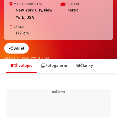
MÍSTO NAROZENÍ
PROFESE
New York City, New
herec
York, USA
VÝŠKA
177 cm
Sdílet
AKTUALIZOVÁNO
29. 8. 2014
Životopis
Fotogalerie
Články