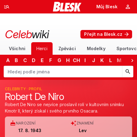
Můj Blesk
Celeb
wiki
Přejít na Blesk.cz
Všichni
Herci
Zpěváci
Modelky
Sportovc
A
B
C
D
E
F
G
H
CH
I
J
K
L
M
N
Začněte psát jméno. Šipkami dolů a nahoru procházejte návrhy, kláv
CELEBRITY · PROFIL
Robert De Niro
Robert De Niro se nejvíce proslavil rolí v kultovním snímku
Kmotr II, který získal i svého prvního Osacara.
NAROZENÍ
ZNAMENÍ
17. 8. 1943
Lev