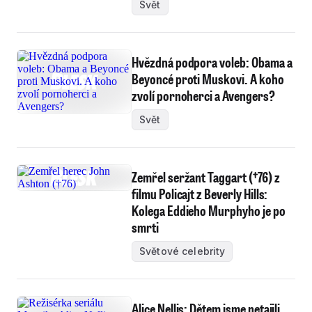
Svět
Hvězdná podpora voleb: Obama a
Beyoncé proti Muskovi. A koho
zvolí pornoherci a Avengers?
Svět
Zemřel seržant Taggart (†76) z
filmu Policajt z Beverly Hills:
Kolega Eddieho Murphyho je po
smrti
Světové celebrity
Alice Nellis: Dětem jsme netajili,