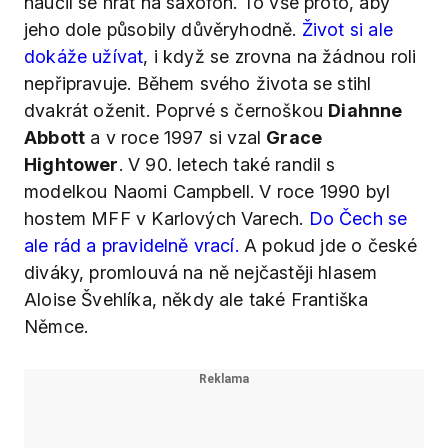
naučil se hrát na saxofon. To vše proto, aby
jeho dole působily důvěryhodně.
Život si ale
dokáže užívat
, i když se zrovna na žádnou roli
nepřipravuje. Během svého života se stihl
dvakrát oženit. Poprvé s černoškou
Diahnne
Abbott
a v roce 1997 si vzal
Grace
Hightower
. V 90. letech také randil s
modelkou Naomi Campbell. V roce 1990 byl
hostem MFF v Karlových Varech.
Do Čech se
ale rád a pravidelně vrací.
A pokud jde o české
diváky, promlouvá na ně nejčastěji hlasem
Aloise Švehlíka, někdy ale také Františka
Němce.