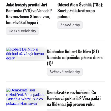
Jaké hvězdy přivítal Jiří
Odešel Alois Švehlík (†85):
Bartoška (†78) ve Varech?
Smrt přišla krátce po
Rozmazlenou Stoneovou,
půlnoci
bouřliváka Deppa i
Žhavé drby
Zellwegerovou se
České celebrity
ztracenými kufry
Důchodce Robert De Niro (81):
Namísto odpočinku péče o dceru
(1)!
Světové celebrity
Demokraté v rozhořčení: Co
Harrisová pokazila? Vina padá i
na Bidena a její pravou ruku