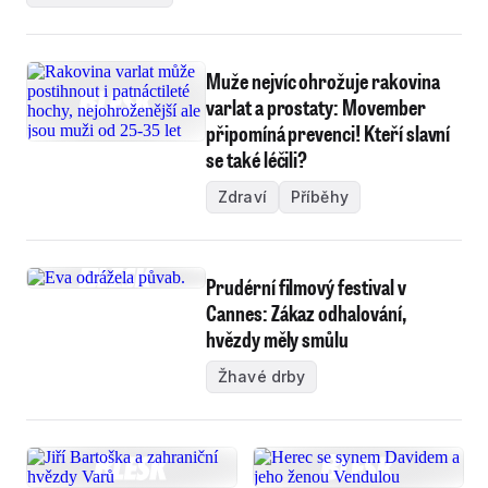
Muže nejvíc ohrožuje rakovina
varlat a prostaty: Movember
připomíná prevenci! Kteří slavní
se také léčili?
Zdraví
Příběhy
Prudérní filmový festival v
Cannes: Zákaz odhalování,
hvězdy měly smůlu
Žhavé drby