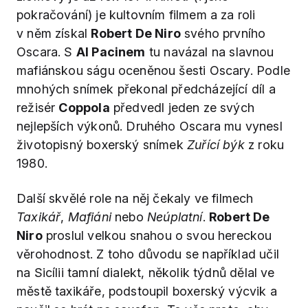
pokračování) je kultovním filmem a za roli
v něm získal
Robert De Niro
svého prvního
Oscara. S
Al Pacinem
tu navázal na slavnou
mafiánskou ságu oceněnou šesti Oscary. Podle
mnohých snímek překonal předcházející díl a
režisér
Coppola
předvedl jeden ze svých
nejlepších výkonů. Druhého Oscara mu vynesl
životopisný boxerský snímek
Zuřící býk
z roku
1980.
Další skvělé role na něj čekaly ve filmech
Taxikář
,
Mafiáni
nebo
Neúplatní
.
Robert De
Niro
proslul velkou snahou o svou hereckou
věrohodnost. Z toho důvodu se například učil
na Sicílii tamní dialekt, několik týdnů dělal ve
městě taxikáře, podstoupil boxerský výcvik a