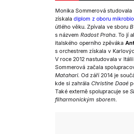
Monika Sommerová studovala 
získala
diplom z oboru mikrobio
útlého věku. Zpívala ve sboru
B
s názvem
Radost Praha
. To jí
italského operního zpěváka
An
s orchestrem získala v Karlov
V roce 2012 nastudovala v Itálii
Sommerová začala spolupracov
Matahari
. Od září 2014 je sou
kde si zahrála
Christine Daaé
p
Také externě spolupracuje se
S
filharmonickým sborem
.