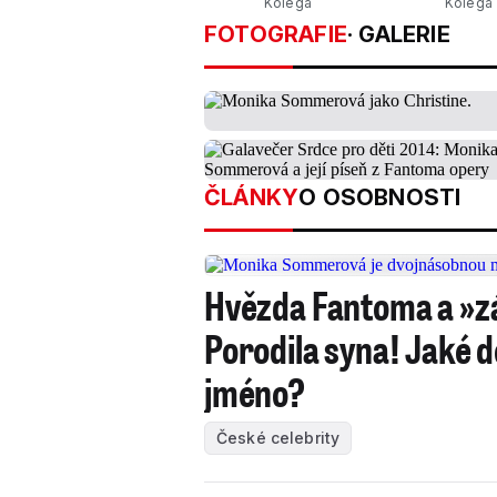
Kolega
Kolega
FOTOGRAFIE
· GALERIE
ČLÁNKY
O OSOBNOSTI
Hvězda Fantoma a »
Porodila syna! Jaké 
jméno?
České celebrity