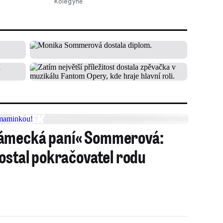
Kolegyně
zámecká paní« Sommerová:
dostal pokračovatel rodu