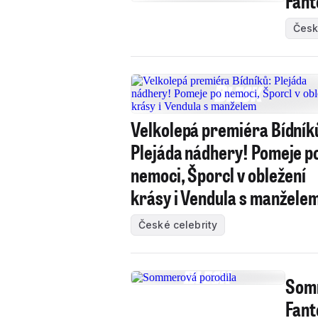
Fant
Česk
Velkolepá premiéra Bídník
Plejáda nádhery! Pomeje p
nemoci, Šporcl v obležení
krásy i Vendula s manžele
České celebrity
Somm
Fant