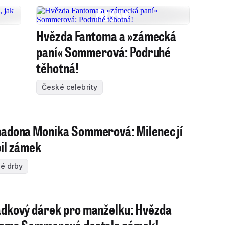
Hvězda Fantoma a »zámecká
paní« Sommerová: Podruhé
těhotná!
České celebrity
adona Monika Sommerová: Milenec jí
il zámek
é drby
dkový dárek pro manželku: Hvězda