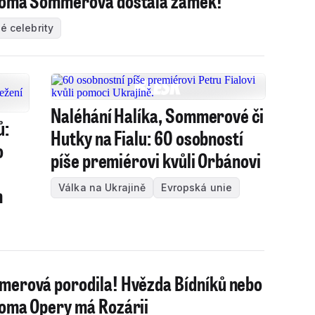
oma Sommerová dostala zámek!
é celebrity
Naléhání Halíka, Sommerové či
ů:
Hutky na Fialu: 60 osobností
o
píše premiérovi kvůli Orbánovi
Válka na Ukrajině
Evropská unie
m
erová porodila! Hvězda Bídníků nebo
oma Opery má Rozárii