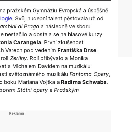
na pražském Gymnáziu Evropská a úspěšně
logie
. Svůj hudební talent pěstovala už od
ambini di Praga
a následně ve sboru
 ale nestačilo a dostala se na hlasové kurzy
tonia Carangela
. První zkušenosti
ých Varech pod vedením
Františka Drse
.
 roli
Zerliny
. Rolí přibývalo a Monika
at s Michalem Davidem na muzikálu
částí světoznámého muzikálu
Fantoma Opery
,
o boku Mariana Vojtka a
Radima Schwaba
.
borem Státní opery
a
Pražským