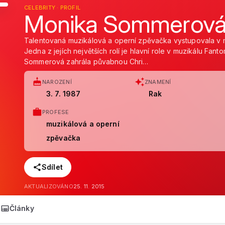
CELEBRITY · PROFIL
Monika Sommerov
Talentovaná muzikálová a operní zpěvačka vystupovala v 
Jedna z jejích největších rolí je hlavní role v muzikálu Fan
Sommerová zahrála půvabnou Chri…
NAROZENÍ
ZNAMENÍ
3. 7. 1987
Rak
PROFESE
muzikálová a operní
zpěvačka
Sdílet
AKTUALIZOVÁNO
25. 11. 2015
Články