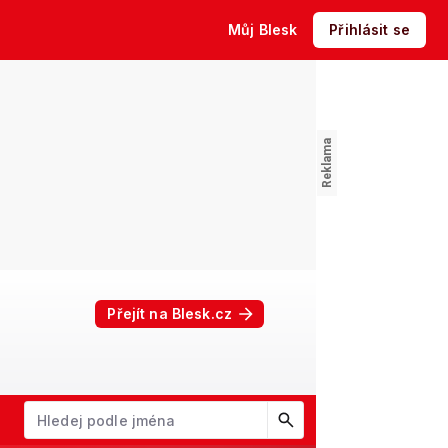
Můj Blesk
Přihlásit se
Přejít na Blesk.cz
W
X
Y
Z
Začněte psát jméno. Šipkami dolů a nahoru procházejte návrhy, kl