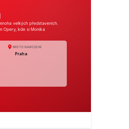
á
mnoha velkých představeních.
tom Opery, kde si Monika
MÍSTO NAROZENÍ
Praha