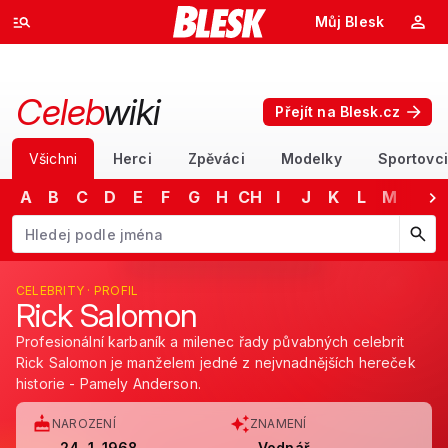
Můj Blesk
Celeb
wiki
Přejít na Blesk.cz
Všichni
Herci
Zpěváci
Modelky
Sportovci
A
B
C
D
E
F
G
H
CH
I
J
K
L
M
N
Začněte psát jméno. Šipkami dolů a nahoru procházejte návrhy, kláv
CELEBRITY · PROFIL
Rick Salomon
Profesionální karbaník a milenec řady půvabných celebrit
Rick Salomon je manželem jedné z nejvnadnějších hereček
historie - Pamely Anderson.
NAROZENÍ
ZNAMENÍ
24. 1. 1968
Vodnář