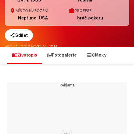
MÍSTO NAROZENÍ
PROFESE
Neptune, USA
hráč pokeru
Sdílet
AKTUALIZOVÁNO
31. 10. 2014
Životopis
Fotogalerie
Články