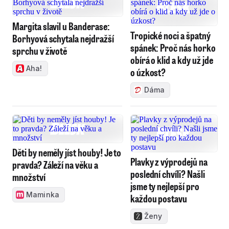
Margita slavil u Banderase:
Tropické noci a špatný
Borhyová schytala nejdražší
spánek: Proč nás horko
sprchu v životě
obírá o klid a kdy už jde
Aha!
o úzkost?
Dáma
Děti by neměly jíst houby! Je to
Plavky z výprodejů na
pravda? Záleží na věku a
poslední chvíli? Našli
množství
jsme ty nejlepší pro
Maminka
každou postavu
Ženy