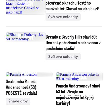
otevřeně o krachu šestého
manželství: Choval se jako hajzl!
Světové celebrity
Brenda z Beverly Hills slaví 50:
Dva roky přežívání s rakovinou v
posledním stádiu!
Světové celebrity
Sexbomba Pamela
Pamela Andersonová slaví
Andersonová (53):
53 let: Zírejte na
POŠESTÉ se vdala!
nejodvážnější fotky její
Žhavé drby
kariéry!