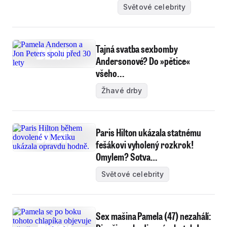
Světové celebrity
Tajná svatba sexbomby
Andersonové? Do »pětice«
všeho...
Žhavé drby
Paris Hilton ukázala statnému
fešákovi vyholený rozkrok!
Omylem? Sotva…
Světové celebrity
Sex mašina Pamela (47) nezahálí: