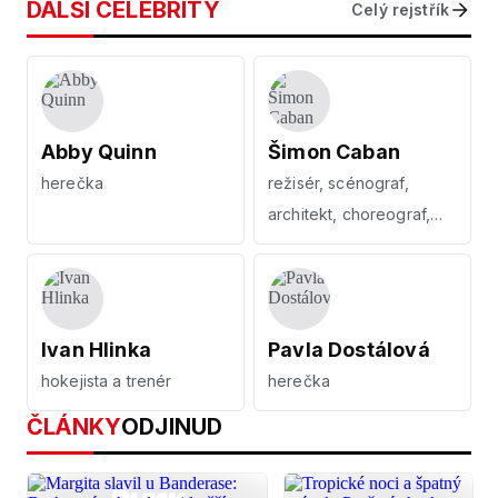
DALŠÍ CELEBRITY
Celý rejstřík
Abby Quinn
Šimon Caban
herečka
režisér, scénograf,
architekt, choreograf,
fotograf, scenárista
Ivan Hlinka
Pavla Dostálová
hokejista a trenér
herečka
ČLÁNKY
ODJINUD