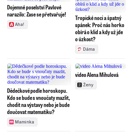
Dojemné poselství Pavlové
narazilo: Zase se přetvařuje!
Tropické noci a špatný
spánek: Proč nás horko
Aha!
obírá o klid a kdy už jde
o úzkost?
Dáma
video Alena Mihulová
Ženy
Dědečkové podle horoskopu.
Kdo se bude s vnoučaty mazlit,
chodit na výstavy nebo je bude
doučovat matematiku?
Maminka