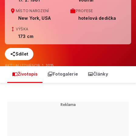
MÍSTO NAROZENÍ
PROFESE
New York, USA
hotelová dedička
VÝŠKA
173 cm
Sdílet
AKTUALIZOVÁNO
9. 1. 2015
Životopis
Fotogalerie
Články