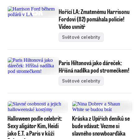
Hořící LA: Zmatenému Harrisonu
Fordovi (82) pomáhala policie!
Video uvnitř
Světové celebrity
Paris Hiltonová jako dáreček:
Hříšná nadílka pod stromečkem!
Světové celebrity
Halloween podle celebrit:
Kráska z Upířích deníků se
Sexy aligátor Kim, Heidi
bude vdávat: Vezme si
jako E.T. a Paris v kůži
slavného snowboarďáka