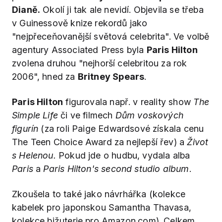
Dianě.
Okolí ji tak ale nevidí. Objevila se třeba
v Guinessově knize rekordů jako
"nejpřeceňovanější světová celebrita". Ve volbě
agentury Associated Press byla
Paris Hilton
zvolena druhou "nejhorší celebritou za rok
2006", hned za
Britney Spears
.
Paris Hilton
figurovala např. v reality show
The
Simple Life
či ve filmech
Dům voskových
figurín
(za roli Paige Edwardsové získala cenu
The Teen Choice Award za nejlepší řev) a
Život
s Helenou.
Pokud jde o hudbu, vydala alba
Paris
a
Paris Hilton's second studio album
.
Zkoušela to také jako návrhářka (kolekce
kabelek pro japonskou Samantha Thavasa,
kolekce bižuterie pro Amazon.com). Celkem