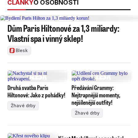
ČLÁNKY
O OSOBNOSTI
Dům Paris Hiltonové za 1,3 miliardy:
Vlastní spa i vinný sklep!
Blesk
Druhá svatba Paris
Předávání Grammy:
Hiltonové: Jako z pohádky!
Nejtrapnější momenty,
nejšílenější outfity!
Žhavé drby
Žhavé drby