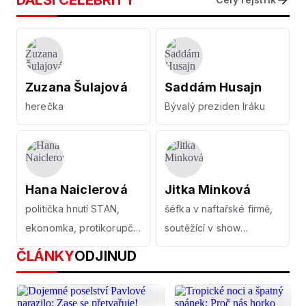
DALŠÍ CELEBRITY
Zuzana Šulajová
Saddám Husajn
herečka
Bývalý preziden Iráku
Hana Naiclerová
Jitka Minková
politička hnutí STAN,
šéfka v naftařské firmě,
ekonomka, protikorupční
soutěžící v show
bojovnice
MasterChef 2020
ČLÁNKY
ODJINUD