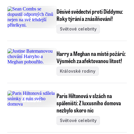
Děsivé svědectví proti Diddymu:
Roky týrání a znásilňování!
Světové celebrity
Harry a Meghan na místě požárů:
Výsměch za afektovanou lítost!
Královské rodiny
Paris Hiltonová v slzách na
spáleništi: Z luxusního domova
nezbylo skoro nic
Světové celebrity