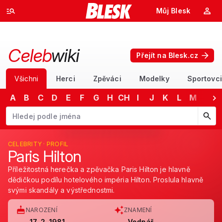
Můj Blesk
Celeb
wiki
Přejít na Blesk.cz
Všichni
Herci
Zpěváci
Modelky
Sportovci
A
B
C
D
E
F
G
H
CH
I
J
K
L
M
N
Začněte psát jméno. Šipkami dolů a nahoru procházejte návrhy, kláv
CELEBRITY · PROFIL
Paris Hilton
Příležitostná herečka a zpěvačka Paris Hilton je hlavně
dědičkou podílu hotelového impéria Hilton. Proslula hlavně
svými skandály a výstřednostmi.
NAROZENÍ
ZNAMENÍ
17. 2. 1981
Vodnář