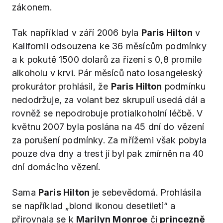
zákonem.
Tak například v září 2006 byla
Paris Hilton
v
Kalifornii odsouzena ke 36 měsícům podmínky
a k pokutě 1500 dolarů za řízení s 0,8 promile
alkoholu v krvi. Pár měsíců nato losangeleský
prokurátor prohlásil, že
Paris Hilton
podmínku
nedodržuje, za volant bez skrupulí usedá dál a
rovněž se nepodrobuje protialkoholní léčbě. V
květnu 2007 byla poslána na 45 dní do vězení
za porušení podmínky. Za mřížemi však pobyla
pouze dva dny a trest jí byl pak zmírněn na 40
dní domácího vězení.
Sama
Paris Hilton
je sebevědomá. Prohlásila
se například „blond ikonou desetiletí“ a
přirovnala se k
Marilyn Monroe
či
princezně