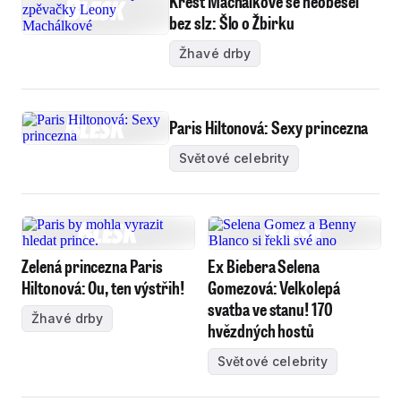
Křest Machálkové se neobešel
bez slz: Šlo o Žbirku
Žhavé drby
Paris Hiltonová: Sexy princezna
Světové celebrity
Zelená princezna Paris
Ex Biebera Selena
Hiltonová: Ou, ten výstřih!
Gomezová: Velkolepá
svatba ve stanu! 170
Žhavé drby
hvězdných hostů
Světové celebrity