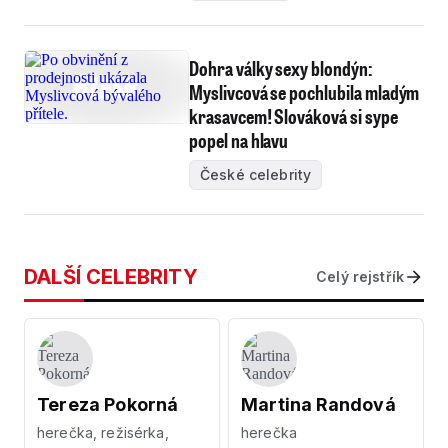
Dohra války sexy blondýn:
Myslivcová se pochlubila mladým
krasavcem! Slováková si sype
popel na hlavu
České celebrity
DALŠÍ CELEBRITY
Celý rejstřík
Tereza Pokorná
Martina Randová
herečka, režisérka,
herečka