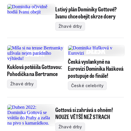
Lstivý plán Dominiky Gottové?
Ivanu chce obejít skrze dcery
Žhavé drby
Česká vyslankyně na
Kuklová potěšila Gottovou:
Eurovizi Dominika Hašková
Pohodička na Bertramce
postupuje do finále!
Žhavé drby
České celebrity
Gottová si zahrává s ohněm!
NOUZE VĚTŠÍ NEŽ STRACH
Žhavé drby