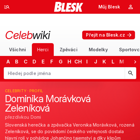
Můj Blesk
Celeb
wiki
Přejít na Blesk.cz
Všichni
Herci
Zpěváci
Modelky
Sportovc
A
B
C
D
E
F
G
H
CH
I
J
K
L
M
N
Začněte psát jméno. Šipkami dolů a nahoru procházejte návrhy, kláv
CELEBRITY · PROFIL
Dominika Morávková
Zeleníková
přezdívkou Domi
Slovenská herečka a zpěvačka Veronika Morávková, rozená
Zeleníková, se do povědomí českého veřejnosti dostala
hlavní rolí v pohádce Johančino tajemství a díky klipům