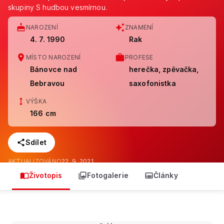
skupiny S hudbou vesmírnou.
NAROZENÍ
ZNAMENÍ
4. 7. 1990
Rak
MÍSTO NAROZENÍ
PROFESE
Bánovce nad
herečka, zpěvačka,
Bebravou
saxofonistka
VÝŠKA
166 cm
Sdílet
AKTUALIZOVÁNO
22. 9. 2021
Životopis
Fotogalerie
Články