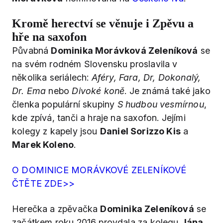
Kromě herectví se věnuje i Zpěvu a
hře na saxofon
Půvabná
Dominika Morávková Zeleníková
se
na svém rodném Slovensku proslavila v
několika seriálech:
Aféry, Fara, Dr, Dokonalý,
Dr. Ema
nebo
Divoké koně
. Je známá také jako
členka populární skupiny
S hudbou vesmírnou
,
kde zpívá, tanči a hraje na saxofon. Jejími
kolegy z kapely jsou
Daniel Sorizzo Kis
a
Marek Koleno
.
O DOMINICE MORÁVKOVÉ ZELENÍKOVÉ
ČTĚTE ZDE>>
Herečka a zpěvačka
Dominika Zeleníková
se
začátkem roku 2016 provdala za kolegu
Jána