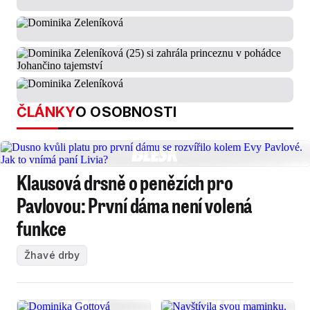
ČLÁNKY
O OSOBNOSTI
Klausová drsně o penězích pro
Pavlovou: První dáma není volená
funkce
Žhavé drby