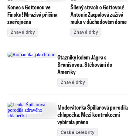
Konec s Gottovou ve
Šílený strach o Gottovou!
Finsku! Mrazivá příčina
Antonie Zacpalová zažívá
zveřejněna
muka v důchodovém domě
Žhavé drby
Žhavé drby
Otazníky kolem Jágra s
Branišovou: Stěhování do
Ameriky
Žhavé drby
Moderátorka Špillarová porodila
chlapečka: Mezi kontrakcemi
vybírala jméno
České celebrity