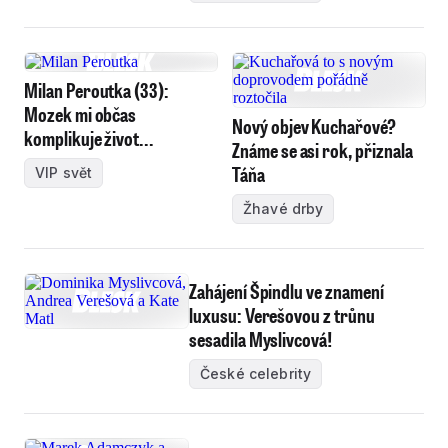
Milan Peroutka (33):
Mozek mi občas
Nový objev Kuchařové?
komplikuje život...
Známe se asi rok, přiznala
Táňa
VIP svět
Žhavé drby
Zahájení Špindlu ve znamení
luxusu: Verešovou z trůnu
sesadila Myslivcová!
České celebrity