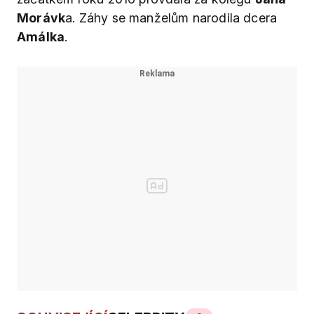
Morávk
a. Záhy se manželům narodila dcera
Amálka
.