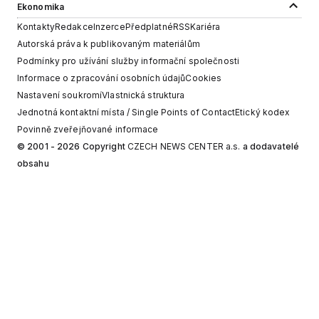
Ekonomika
Kontakty
Redakce
Inzerce
Předplatné
RSS
Kariéra
Autorská práva k publikovaným materiálům
Podmínky pro užívání služby informační společnosti
Informace o zpracování osobních údajů
Cookies
Nastavení soukromí
Vlastnická struktura
Jednotná kontaktní místa / Single Points of Contact
Etický kodex
Povinně zveřejňované informace
© 2001 - 2026 Copyright
CZECH NEWS CENTER a.s.
a dodavatelé
obsahu