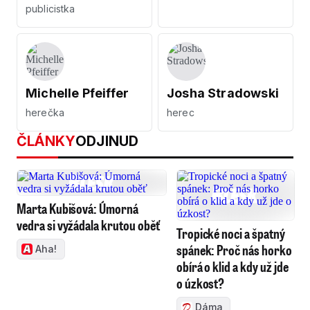
publicistka
Michelle Pfeiffer
Josha Stradowski
herečka
herec
ČLÁNKY
ODJINUD
Marta Kubišová: Úmorná
vedra si vyžádala krutou oběť
Tropické noci a špatný
spánek: Proč nás horko
Aha!
obírá o klid a kdy už jde
o úzkost?
Dáma