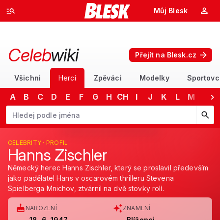
Můj Blesk
Celeb
wiki
Přejít na Blesk.cz
Všichni
Herci
Zpěváci
Modelky
Sportovc
A
B
C
D
E
F
G
H
CH
I
J
K
L
M
N
Začněte psát jméno. Šipkami dolů a nahoru procházejte návrhy, kláv
CELEBRITY · PROFIL
Hanns Zischler
Německý herec Hanns Zischler, který se proslavil především
jako padělatel Hans v oscarovém thrilleru Stevena
Spielberga Mnichov, ztvárnil na dvě stovky rolí.
NAROZENÍ
ZNAMENÍ
18. 6. 1947
Blíženci