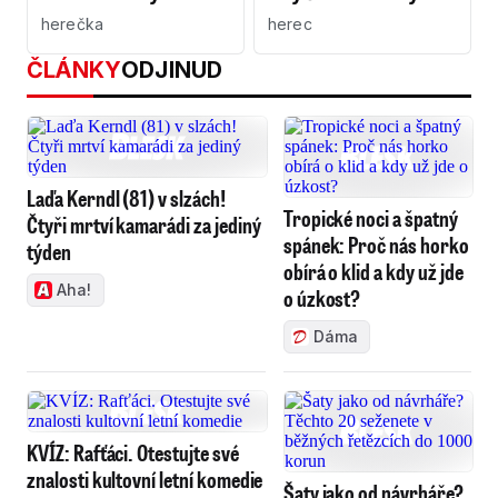
herečka
herec
ČLÁNKY
ODJINUD
Laďa Kerndl (81) v slzách!
Tropické noci a špatný
Čtyři mrtví kamarádi za jediný
spánek: Proč nás horko
týden
obírá o klid a kdy už jde
Aha!
o úzkost?
Dáma
KVÍZ: Rafťáci. Otestujte své
znalosti kultovní letní komedie
Šaty jako od návrháře?