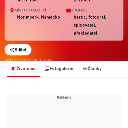
MÍSTO NAROZENÍ
PROFESE
Norimberk, Německo
herec, fotograf,
spisovatel,
překladatel
Sdílet
AKTUALIZOVÁNO
5. 3. 2017
Životopis
Fotogalerie
Články