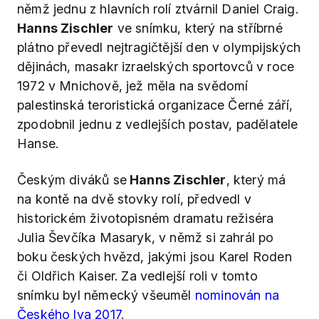
němž jednu z hlavních rolí ztvárnil Daniel Craig.
Hanns Zischler
ve snímku, který na stříbrné
plátno převedl nejtragičtější den v olympijských
dějinách, masakr izraelských sportovců v roce
1972 v Mnichově, jež měla na svědomí
palestinská teroristická organizace Černé září,
zpodobnil jednu z vedlejších postav, padělatele
Hanse.
Českým diváků se
Hanns Zischler
, který má
na kontě na dvě stovky rolí, předvedl v
historickém životopisném dramatu režiséra
Julia Ševčíka Masaryk, v němž si zahrál po
boku českých hvězd, jakými jsou Karel Roden
či Oldřich Kaiser. Za vedlejší roli v tomto
snímku byl německý všeuměl
nominován na
Českého lva 2017
.