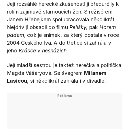
Její rozsáhlé herecké zkušenosti ji předurčily k
rolím zajímavě stárnoucích žen. S režisérem
Janem Hřebejkem spolupracovala několikrát.
Nejdrív ji obsadil do filmu
Pelíšky,
pak
Horem
pádem
, což je snímek, za který dostala v roce
2004 Českého lva. A do třetice si zahrála v
jeho
Krásce v nesnázích
.
Její mladší sestrou je taktéž herečka a politička
Magda Vášáryová. Se švagrem
Milanem
Lasicou
, si několikrát zahrála i v divadle.