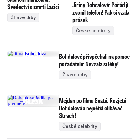
Jiřiny Bohdalové: Pořád jí
Svědectví o smrti Lasici
zvonil telefon! Pak si vzala
Žhavé drby
prášek
České celebrity
Bohdalové přispěchali na pomoc
pořadatelé: Nevzala si léky!
Žhavé drby
Mejdan po filmu Svatá: Rozjetá
Bohdalová a největší olíbávač
Strach!
České celebrity