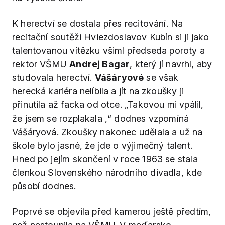
K herectví se dostala přes recitování. Na
recitační soutěži Hviezdoslavov Kubín si ji jako
talentovanou vítězku všiml předseda poroty a
rektor VŠMU
Andrej Bagar
, který jí navrhl, aby
studovala herectví.
Vášáryové
se však
herecká kariéra nelíbila a jít na zkoušky ji
přinutila až facka od otce. „Takovou mi vpálil,
že jsem se rozplakala ,“ dodnes vzpomíná
Vášáryová. Zkoušky nakonec udělala a už na
škole bylo jasné, že jde o výjimečný talent.
Hned po jejím skončení v roce 1963 se stala
členkou Slovenského národního divadla, kde
působí dodnes.
Poprvé se objevila před kamerou ještě předtím,