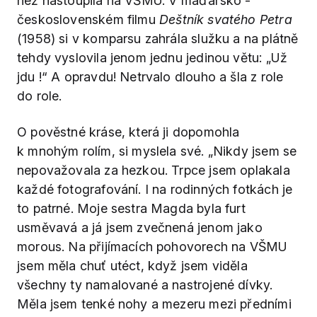
než nastoupila na VŠMU. V maďarsko -
československém filmu
Deštník svatého Petra
(1958) si v komparsu zahrála služku a na plátně
tehdy vyslovila jenom jednu jedinou větu: „Už
jdu !“ A opravdu! Netrvalo dlouho a šla z role
do role.
O pověstné kráse, která ji dopomohla
k mnohým rolím, si myslela své. „Nikdy jsem se
nepovažovala za hezkou. Trpce jsem oplakala
každé fotografování. I na rodinných fotkách je
to patrné. Moje sestra Magda byla furt
usměvavá a já jsem zvečnená jenom jako
morous. Na přijímacích pohovorech na VŠMU
jsem měla chuť utéct, když jsem viděla
všechny ty namalované a nastrojené dívky.
Měla jsem tenké nohy a mezeru mezi předními