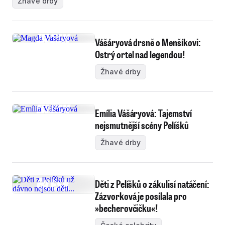
Žhavé drby
Vášáryová drsně o Menšíkovi:
Ostrý ortel nad legendou!
Žhavé drby
Emília Vášáryová: Tajemství
nejsmutnější scény Pelíšků
Žhavé drby
Děti z Pelíšků o zákulisí natáčení:
Zázvorková je posílala pro
»becherovčičku«!