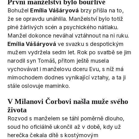
První manželství bylo bouřlivé
Bohužel
Emília Vášáryová
brzy přišla na to,
že se opravdu unáhlila. Manželství bylo totiž
plné žárlivých scén a psychického nátlaku.
Manžel dokonce neváhal vztáhnout na ni ruku.
Emília Vášáryová
ve svazku s despotickým
mužem vydržela sedm let. Rok po svatbě se jim
narodil syn Tomáš, přitom ještě musela
vychovávat i manželovu dceru Evu, s níž má
mimochodem dodnes vynikající vztahy, a ta ji
stále oslovuje maminko.
V Milanovi Čorbovi našla muže svého
života
Rozvod s manželem se táhl poměrně dlouho,
soud ho oficiálně ukončil až v době, kdy už
herečka čekala dítě s kostýmovým