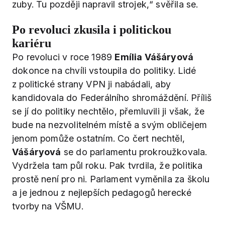
zuby. Tu později napravil strojek,“ svěřila se.
Po revoluci zkusila i politickou
kariéru
Po revoluci v roce 1989
Emília Vášáryová
dokonce na chvíli vstoupila do politiky. Lidé
z politické strany VPN ji nabádali, aby
kandidovala do Federálního shromáždění. Příliš
se jí do politiky nechtělo, přemluvili ji však, že
bude na nezvolitelném místě a svým obličejem
jenom pomůže ostatním. Co čert nechtěl,
Vášáryová
se do parlamentu prokroužkovala.
Vydržela tam půl roku. Pak tvrdila, že politika
prostě není pro ni. Parlament vyměnila za školu
a je jednou z nejlepších pedagogů herecké
tvorby na VŠMU.