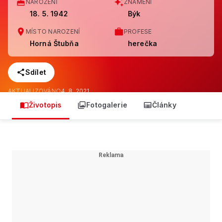
NAROZENÍ
ZNAMENÍ
18. 5. 1942
Býk
MÍSTO NAROZENÍ
PROFESE
Horná Štubňa
herečka
Sdílet
AKTUALIZOVÁNO
4. 8. 2021
Životopis
Fotogalerie
Články