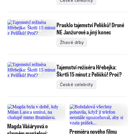
České celebrity
Prasklo tajemství Pelíšků! Drsné
NE Janžurové a jiný konec
Žhavé drby
Tajemství režiséra Hřebejka:
Škrtli 15 minut z Pelíšků! Proč?
České celebrity
Magda Vášáryová o
Premiéra nového filmu
slavném manželovi: