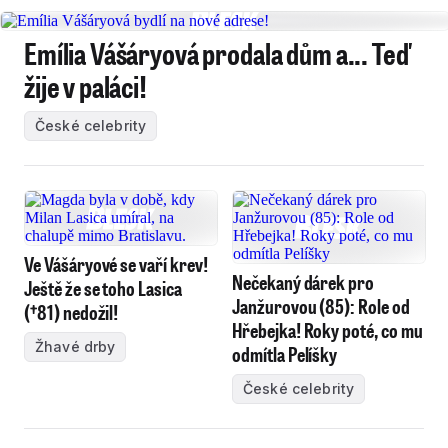
Emília Vášáryová prodala dům a... Teď
žije v paláci!
České celebrity
Ve Vášáryové se vaří krev!
Nečekaný dárek pro
Ještě že se toho Lasica
Janžurovou (85): Role od
(†81) nedožil!
Hřebejka! Roky poté, co mu
Žhavé drby
odmítla Pelíšky
České celebrity