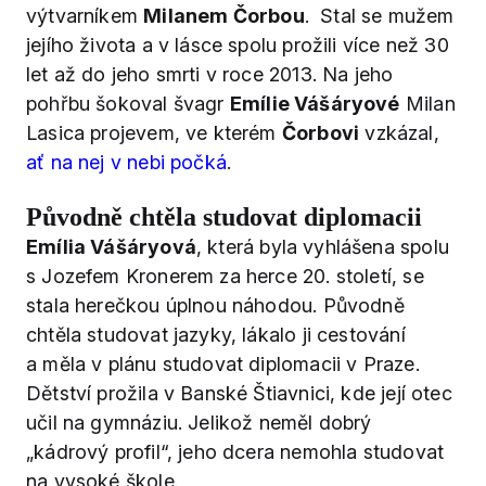
výtvarníkem
Milanem Čorbou
. Stal se mužem
jejího života a v lásce spolu prožili více než 30
let až do jeho smrti v roce 2013. Na jeho
pohřbu šokoval švagr
Emílie Vášáryové
Milan
Lasica projevem, ve kterém
Čorbovi
vzkázal,
ať na nej v nebi počká
.
Původně chtěla studovat diplomacii
Emília Vášáryová
, která byla vyhlášena spolu
s Jozefem Kronerem za herce 20. století, se
stala herečkou úplnou náhodou. Původně
chtěla studovat jazyky, lákalo ji cestování
a měla v plánu studovat diplomacii v Praze.
Dětství prožila v Banské Štiavnici, kde její otec
učil na gymnáziu. Jelikož neměl dobrý
„kádrový profil“, jeho dcera nemohla studovat
na vysoké škole.