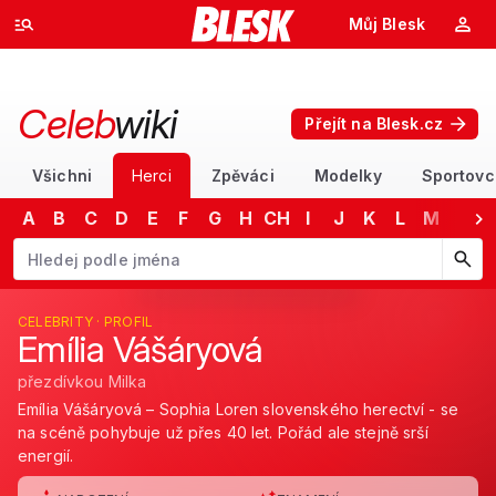
Můj Blesk
Celeb
wiki
Přejít na Blesk.cz
Všichni
Herci
Zpěváci
Modelky
Sportovc
A
B
C
D
E
F
G
H
CH
I
J
K
L
M
N
Začněte psát jméno. Šipkami dolů a nahoru procházejte návrhy, kláv
CELEBRITY · PROFIL
Emília Vášáryová
přezdívkou Milka
Emília Vášáryová – Sophia Loren slovenského herectví - se
na scéně pohybuje už přes 40 let. Pořád ale stejně srší
energií.