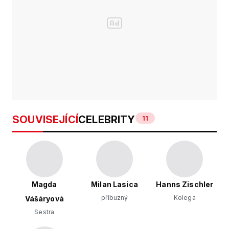
SOUVISEJÍCÍ
CELEBRITY
11
Magda
Milan Lasica
Hanns Zischler
příbuzný
Kolega
Vášáryová
Sestra