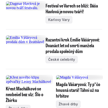
Festival ve Varech se blíží: Dáša
Havlová je novou tváří!
Karlovy Vary
Razantní krok Emílie Vášáryové:
Dvanáct let od smrti manžela
prodala společný dům
České celebrity
Magda Vášaryová: Ty p*čo
Křest Machálkové se
hnusná stará! Táhni už na
neobešel bez slz: Šlo o
hřbitov
Žbirku
Žhavé drby