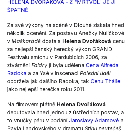
HELENA DVOŘÁKOVÁ - Z "MRTVOL" JE JÍ
ŠPATNĚ
Za své výkony na scéně v Dlouhé získala hned
několik ocenění. Za postavu Anežky Nulíčkové
v
Maškarádě
dostala
Helena Dvořáková
cenu
za nejlepší ženský herecký výkon GRAND
Festivalu smíchu v Pardubicích 2006, za
ztvárnění
Faidry
jí byla udělena
Cena Alfréda
Radoka
a za Ysé v inscenaci
Polední úděl
obdržela jak dalšího Radoka, tak
Cenu Thálie
jako nejlepší herečka roku 2011.
Na filmovém plátně
Helena Dvořáková
debutovala hned jednou z ústředních postav, a
to vnučky páru v podání
Jaroslavy Adamové
a
Pavla Landovského v dramatu
Stínu neutečeš