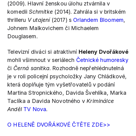
(2009). Hlavní ženskou úlohu ztvárnila v
komedii
Schmitke
(2014). Zahrála si v britském
thrilleru
V utajení
(2017) s
Orlandem Bloomem
,
Johnem Malkovichem či Michaelem
Douglasem.
Televizní diváci si atraktivní
Heleny Dvořákové
mohli všimnout v seriálech
Četnické humoresky
či
Černá sanitka
. Rozhodně nepřehlédnutelná
je v roli policejní psycholožky Jany Chládkové,
která doplňuje tým vyšetřovatelů v podání
Martina Stropnického, Davida Švehlíka, Marka
Taclíka a Davida Novotného v
Kriminálce
Anděl
TV Nova
.
O HELENĚ DVOŘÁKOVÉ ČTĚTE ZDE>>