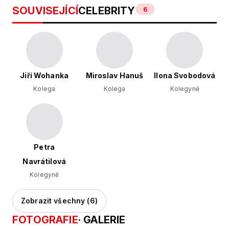
SOUVISEJÍCÍ
CELEBRITY
6
Jiří Wohanka
Miroslav Hanuš
Ilona Svobodová
Kolega
Kolega
Kolegyně
Petra
Navrátilová
Kolegyně
Zobrazit všechny (6)
FOTOGRAFIE
· GALERIE