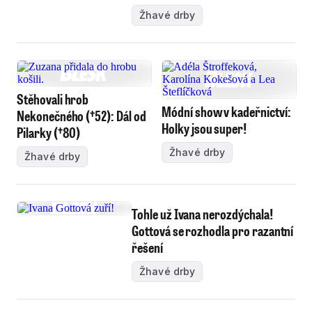
Žhavé drby
Stěhovali hrob
Módní show v kadeřnictví:
Nekonečného (†52): Dál od
Holky jsou super!
Pilarky (†80)
Žhavé drby
Žhavé drby
Tohle už Ivana nerozdýchala!
Gottová se rozhodla pro razantní
řešení
Žhavé drby