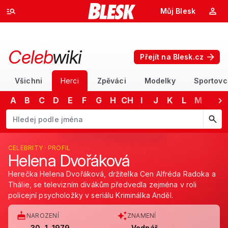
Můj Blesk
Celeb
wiki
Přejít na Blesk.cz
Všichni
Herci
Zpěváci
Modelky
Sportovc
A
B
C
D
E
F
G
H
CH
I
J
K
L
M
N
Začněte psát jméno. Šipkami dolů a nahoru procházejte návrhy, kláv
CELEBRITY · PROFIL
Helena Dvořáková
Herečka Helena Dvořáková, držitelka Cen Alfréda Radoka a
Thálie, se televizním divákům předvedla zejména v roli
policejní psycholožky v seriálu Kriminálka Anděl.
NAROZENÍ
ZNAMENÍ
30. 1. 1979
Vodnář