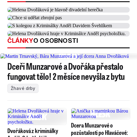
ČLÁNKY
O OSOBNOSTI
Dceři Munzarové a Dvořáka přestalo
fungovat tělo! 2 měsíce nevyšla z bytu
Žhavé drby
Dcera Munzarové o
Dvořáková z kriminálky
pozůstalosti po Hlaváčové: