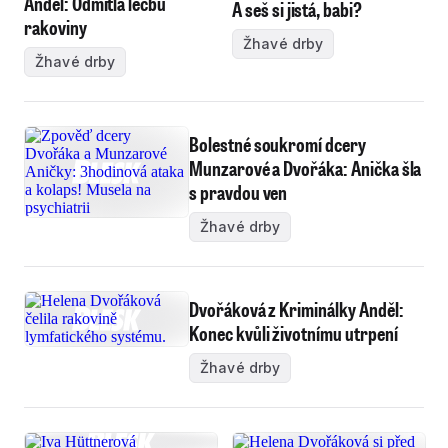
Anděl: Odmítla léčbu
A seš si jistá, babi?
rakoviny
Žhavé drby
Žhavé drby
Bolestné soukromí dcery
Munzarové a Dvořáka: Anička šla
s pravdou ven
Žhavé drby
Dvořáková z Kriminálky Anděl:
Konec kvůli životnímu utrpení
Žhavé drby