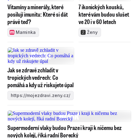
Vitamíny a minerály, které
7 ikonických kousků,
posilují imunitu: Které si dát
které vám budou slušet
právě teď?
ve 20 i v 60 letech
Maminka
Ženy
Jak se zdravě zchladit v
tropických vedrech: Co
pomáhá a kdy už riskujete úpal
https://mojezdravi.zeny.cz/
Supermoderní vlaky budou Praze i kraji k ničemu bez
nových kolejí, říká radní Borecký