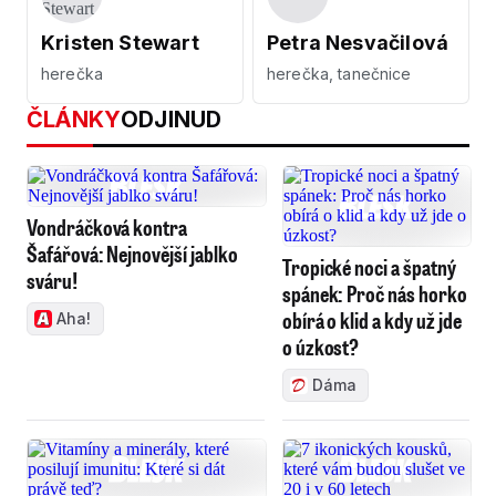
Kristen Stewart
Petra Nesvačilová
herečka
herečka, tanečnice
ČLÁNKY
ODJINUD
Vondráčková kontra
Šafářová: Nejnovější jablko
Tropické noci a špatný
sváru!
spánek: Proč nás horko
obírá o klid a kdy už jde
Aha!
o úzkost?
Dáma