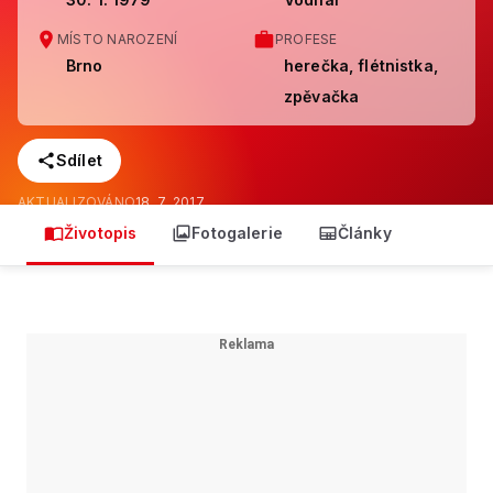
MÍSTO NAROZENÍ
PROFESE
Brno
herečka, flétnistka,
zpěvačka
Sdílet
AKTUALIZOVÁNO
18. 7. 2017
Životopis
Fotogalerie
Články