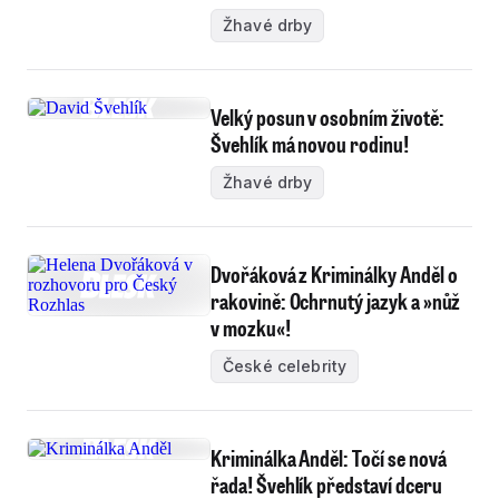
Žhavé drby
Velký posun v osobním životě:
Švehlík má novou rodinu!
Žhavé drby
Dvořáková z Kriminálky Anděl o
rakovině: Ochrnutý jazyk a »nůž
v mozku«!
České celebrity
Kriminálka Anděl: Točí se nová
řada! Švehlík představí dceru