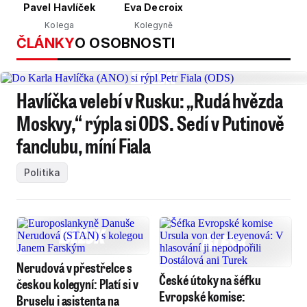
Pavel Havlíček
Eva Decroix
Kolega
Kolegyně
ČLÁNKY
O OSOBNOSTI
Havlíčka velebí v Rusku: „Rudá hvězda
Moskvy,“ rýpla si ODS. Sedí v Putinově
fanclubu, míní Fiala
Politika
Nerudová v přestřelce s
České útoky na šéfku
českou kolegyní: Platí si v
Evropské komise:
Bruselu i asistenta na