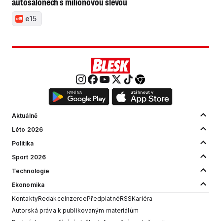
autosalonech s milionovou slevou
e15
Aktuálně
Léto 2026
Politika
Sport 2026
Technologie
Ekonomika
Kontakty
Redakce
Inzerce
Předplatné
RSS
Kariéra
Autorská práva k publikovaným materiálům