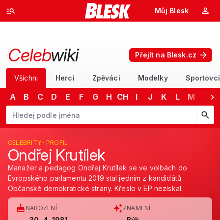
Můj Blesk
Celeb
wiki
Přejít na Blesk.cz
Všichni
Herci
Zpěváci
Modelky
Sportovci
A
B
C
D
E
F
G
H
CH
I
J
K
L
M
N
Začněte psát jméno. Šipkami dolů a nahoru procházejte návrhy, kláv
CELEBRITY · PROFIL
Ondřej Krutílek
Manažer a pedagog Ondřej Krutílek se ve volbách do
Evropského parlamentu 2019 stal jedním z kandidátů
Občanské demokratické strany. Křeslo v EP nezískal.
NAROZENÍ
ZNAMENÍ
30. 4. 1981
Býk