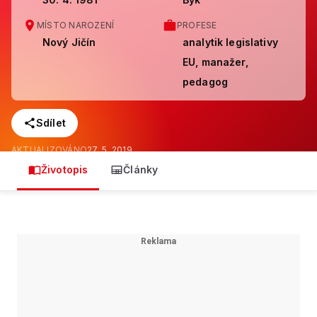
MÍSTO NAROZENÍ
PROFESE
Nový Jičín
analytik legislativy
EU, manažer,
pedagog
Sdílet
AKTUALIZOVÁNO
27. 5. 2019
Životopis
Články