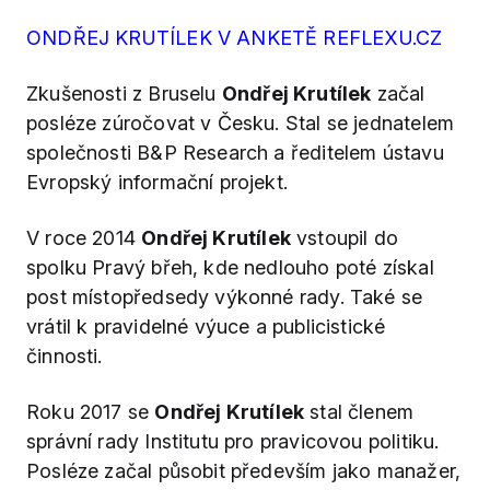
ONDŘEJ KRUTÍLEK V ANKETĚ REFLEXU.CZ
Zkušenosti z Bruselu
Ondřej Krutílek
začal
posléze zúročovat v Česku. Stal se jednatelem
společnosti B&P Research a ředitelem ústavu
Evropský informační projekt.
V roce 2014
Ondřej Krutílek
vstoupil do
spolku Pravý břeh, kde nedlouho poté získal
post místopředsedy výkonné rady. Také se
vrátil k pravidelné výuce a publicistické
činnosti.
Roku 2017 se
Ondřej Krutílek
stal členem
správní rady Institutu pro pravicovou politiku.
Posléze začal působit především jako manažer,