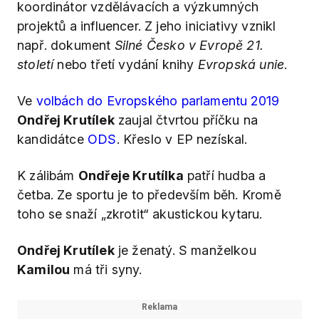
koordinátor vzdělávacích a výzkumných
projektů a influencer. Z jeho iniciativy vznikl
např. dokument
Silné Česko v Evropě 21.
století
nebo třetí vydání knihy
Evropská unie
.
Ve
volbách do Evropského parlamentu 2019
Ondřej Krutílek
zaujal čtvrtou příčku na
kandidátce
ODS
. Křeslo v EP nezískal.
K zálibám
Ondřeje Krutílka
patří hudba a
četba. Ze sportu je to především běh. Kromě
toho se snaží „zkrotit“ akustickou kytaru.
Ondřej Krutílek
je ženatý. S manželkou
Kamilou
má tři syny.