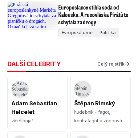
Europoslance stihla soda od
Kalouska. A rusovláska Pirátů to
schytala za drogy
Evropská unie
Politika
DALŠÍ CELEBRITY
Celý rejstřík
Adam Sebastian
Štěpán Rímský
Helcelet
hudebník - fagot,
vícetibojař
kontrafagot a zobcová
flétna