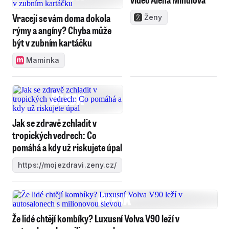
Vracejí se vám doma dokola
Ženy
rýmy a angíny? Chyba může
být v zubním kartáčku
Maminka
Jak se zdravě zchladit v
tropických vedrech: Co
pomáhá a kdy už riskujete úpal
https://mojezdravi.zeny.cz/
Že lidé chtějí kombíky? Luxusní Volva V90 leží v