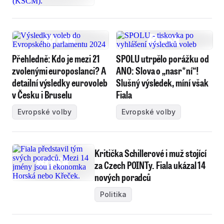
Přehledně: Kdo je mezi 21
SPOLU utrpělo porážku od
zvolenými europoslanci? A
ANO: Slova o „nasr*ní“!
detailní výsledky eurovoleb
Slušný výsledek, míní však
v Česku i Bruselu
Fiala
Evropské volby
Evropské volby
Kritička Schillerové i muž stojící
za Czech POINTy. Fiala ukázal 14
nových poradců
Politika