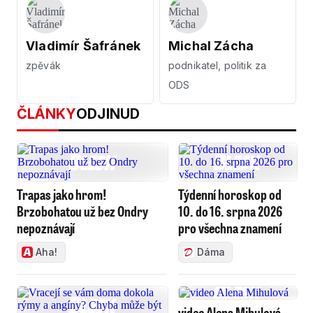
Vladimír Šafránek
Michal Zácha
zpěvák
podnikatel, politik za
ODS
ČLÁNKY
ODJINUD
Trapas jako hrom!
Týdenní horoskop od
Brzobohatou už bez Ondry
10. do 16. srpna 2026
nepoznávají
pro všechna znamení
Aha!
Dáma
video Alena Mihulová