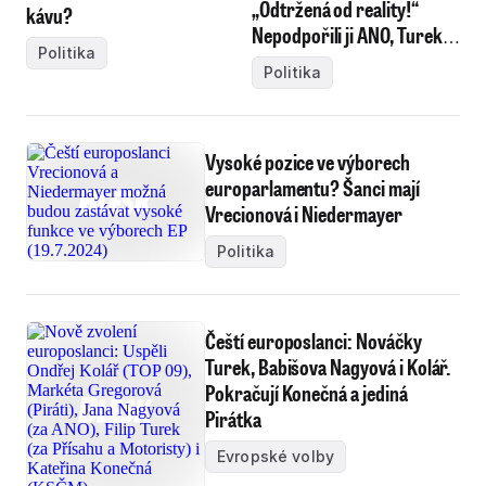
„Odtržená od reality!“
kávu?
Nepodpořili ji ANO, Turek
Politika
ani Konečná
Politika
Vysoké pozice ve výborech
europarlamentu? Šanci mají
Vrecionová i Niedermayer
Politika
Čeští europoslanci: Nováčky
Turek, Babišova Nagyová i Kolář.
Pokračují Konečná a jediná
Pirátka
Evropské volby