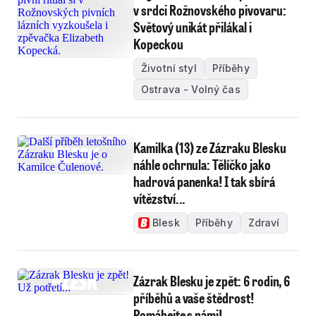
v srdci Rožnovského pivovaru:
Světový unikát přilákal i
Kopeckou
Životní styl
Příběhy
Ostrava - Volný čas
Kamilka (13) ze Zázraku Blesku
náhle ochrnula: Tělíčko jako
hadrová panenka! I tak sbírá
vítězství...
Blesk
Příběhy
Zdraví
Zázrak Blesku je zpět: 6 rodin, 6
příběhů a vaše štědrost!
Pomáhejte s námi!