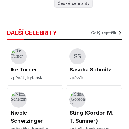
České celebrity
DALŠÍ CELEBRITY
Celý rejstřík
SS
Ike Turner
Sascha Schmitz
zpěvák, kytarista
zpěvák
Nicole
Sting (Gordon M.
Scherzinger
T. Sumner)
zpěvačka, herečka,
zpěvák, baskytarista,