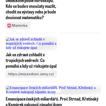
Dědečkové podle horoskopu.
Kdo se bude s vnoučaty mazlit,
chodit na výstavy nebo je bude
doučovat matematiku?
Maminka
Jak se zdravě zchladit v
tropických vedrech: Co
pomáhá a kdy už riskujete úpal
https://mojezdravi.zeny.cz/
Emancipace českých miliardářů. Proč Strnad, Křetínský
a Komárek nakupují západní ikony