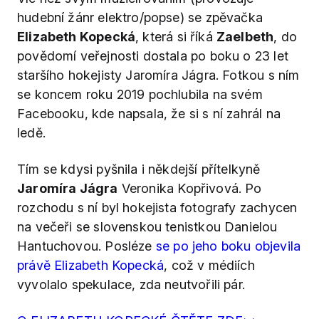
hudební žánr elektro/popse) se zpěvačka
Elizabeth Kopecká
, která si říká
Zaelbeth
, do
povědomí veřejnosti dostala po boku o 23 let
staršího hokejisty Jaromíra Jágra. Fotkou s ním
se koncem roku 2019 pochlubila na svém
Facebooku, kde napsala, že si s ní zahrál na
ledě.
Tím se kdysi pyšnila i někdejší přítelkyně
Jaromíra Jágra
Veronika Kopřivová. Po
rozchodu s ní byl hokejista fotografy zachycen
na večeři se slovenskou tenistkou Danielou
Hantuchovou. Posléze
se po jeho boku objevila
právě Elizabeth Kopecká
, což v médiích
vyvolalo spekulace, zda neutvořili pár.