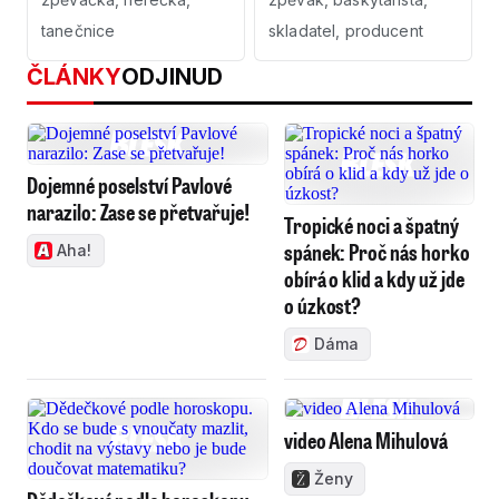
tanečnice
skladatel, producent
ČLÁNKY
ODJINUD
Dojemné poselství Pavlové
narazilo: Zase se přetvařuje!
Tropické noci a špatný
spánek: Proč nás horko
Aha!
obírá o klid a kdy už jde
o úzkost?
Dáma
video Alena Mihulová
Ženy