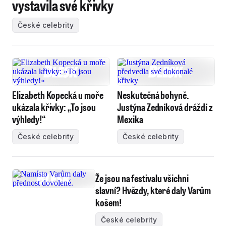
vystavila své křivky
České celebrity
Elizabeth Kopecká u moře
Neskutečná bohyně.
ukázala křivky: „To jsou
Justýna Zedníková dráždí z
výhledy!“
Mexika
České celebrity
České celebrity
Že jsou na festivalu všichni
slavní? Hvězdy, které daly Varům
košem!
České celebrity