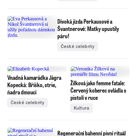
Divoká jízda Perkausové a
Švantnerové: Matky upustily
páru!
České celebrity
Vnadná kamarádka Jágra
Žilková jako femme fatale:
Kopecká: Bříško, strie,
Červený koberec ovládla s
ňadra dmoucí
pistolí v ruce
České celebrity
Kultura
Regenerační bahenní pivní rituál