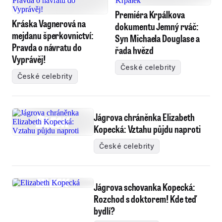
Premiéra Krpálkova
Kráska Vagnerová na
dokumentu Jemný rváč:
mejdanu šperkovnictví:
Syn Michaela Douglase a
Pravda o návratu do
řada hvězd
Vyprávěj!
České celebrity
České celebrity
Jágrova chráněnka Elizabeth
Kopecká: Vztahu půjdu naproti
České celebrity
Jágrova schovanka Kopecká:
Rozchod s doktorem! Kde teď
bydlí?