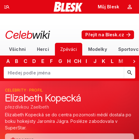
Můj Blesk
Celeb
wiki
Přejít na Blesk.cz
Všichni
Herci
Zpěváci
Modelky
Sportovc
A
B
C
D
E
F
G
H
CH
I
J
K
L
M
N
Začněte psát jméno. Šipkami dolů a nahoru procházejte návrhy, kláv
CELEBRITY · PROFIL
Elizabeth Kopecká
přezdívkou Zaelbeth
Elizabeth Kopecká se do centra pozornosti médií dostala po
boku hokejisty Jaromíra Jágra. Posléze zabodovala v
SuperStar.