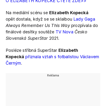
O ELIZABETH KOPECKÉ ČTĚTE ZDE>>
Na mediální scénu se
Elizabeth Kopecká
opět dostala, když se se sklalbou
Lady Gaga
Always Remember Us This Way
prozpívala do
finálové desítky soutěže
TV Nova
Česko
Slovenská SuperStar
2021.
Posléze stříbná SuperStar
Elizabeth
Kopecká
přiznala vztah s fotbalistou Václavem
Černým
.