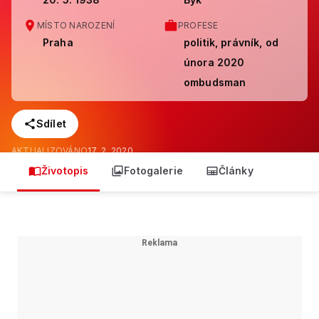
MÍSTO NAROZENÍ
PROFESE
Praha
politik, právník, od
února 2020
ombudsman
Sdílet
AKTUALIZOVÁNO
17. 2. 2020
Životopis
Fotogalerie
Články