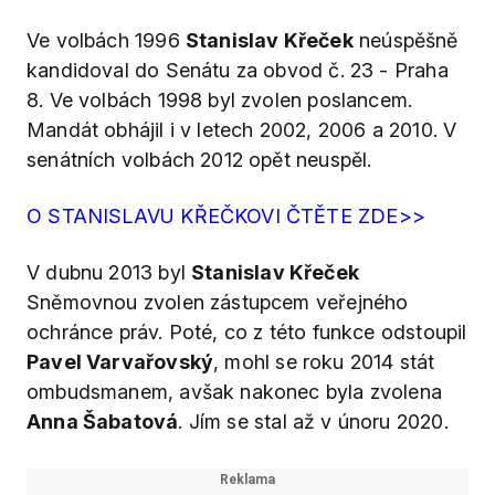
Ve volbách 1996
Stanislav Křeček
neúspěšně
kandidoval do Senátu za obvod č. 23 - Praha
8. Ve volbách 1998 byl zvolen poslancem.
Mandát obhájil i v letech 2002, 2006 a 2010. V
senátních volbách 2012 opět neuspěl.
O STANISLAVU KŘEČKOVI ČTĚTE ZDE>>
V dubnu 2013 byl
Stanislav Křeček
Sněmovnou zvolen zástupcem veřejného
ochránce práv. Poté, co z této funkce odstoupil
Pavel Varvařovský
, mohl se roku 2014 stát
ombudsmanem, avšak nakonec byla zvolena
Anna Šabatová
. Jím se stal až v únoru 2020.