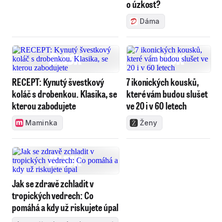
o úzkost?
Dáma
RECEPT: Kynutý švestkový
7 ikonických kousků,
koláč s drobenkou. Klasika, se
které vám budou slušet
kterou zabodujete
ve 20 i v 60 letech
Maminka
Ženy
Jak se zdravě zchladit v
tropických vedrech: Co
pomáhá a kdy už riskujete úpal