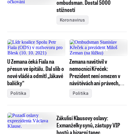
ombudsman. Dostal 5000
stížností
Koronavirus
U Zemana čeká Fiala na
Zemana navštívil v
přesun ve špitálu. Dal slib o
nemocnici Křeček:
nové vládě a odmítl „lákavé
Prezident není omezen v
balíčky“
návštěvách ani právech,
tvrdí
Politika
Politika
Zákulisí Klausovy oslavy:
Exmanželky synů, zástupy VIP
hostů a bizarní tanec