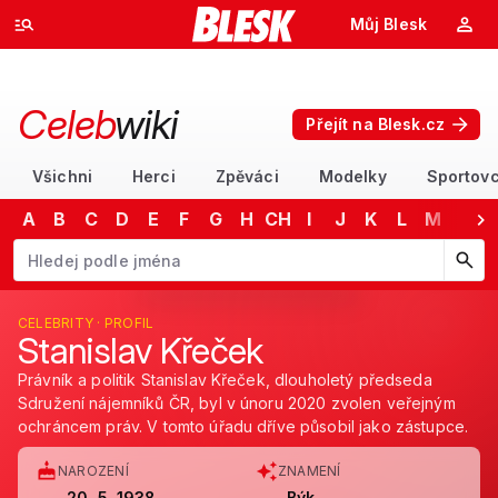
Můj Blesk
Celeb
wiki
Přejít na Blesk.cz
Všichni
Herci
Zpěváci
Modelky
Sportovc
A
B
C
D
E
F
G
H
CH
I
J
K
L
M
N
Začněte psát jméno. Šipkami dolů a nahoru procházejte návrhy, kláv
CELEBRITY · PROFIL
Stanislav Křeček
Právník a politik Stanislav Křeček, dlouholetý předseda
Sdružení nájemníků ČR, byl v únoru 2020 zvolen veřejným
ochráncem práv. V tomto úřadu dříve působil jako zástupce.
NAROZENÍ
ZNAMENÍ
20. 5. 1938
Býk