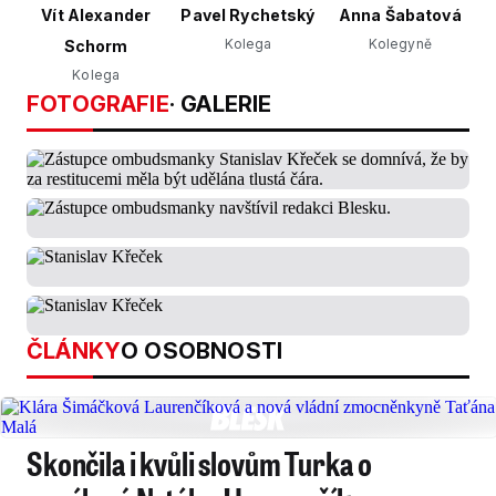
Vít Alexander
Pavel Rychetský
Anna Šabatová
Kolega
Kolegyně
Schorm
Kolega
FOTOGRAFIE
· GALERIE
ČLÁNKY
O OSOBNOSTI
Skončila i kvůli slovům Turka o