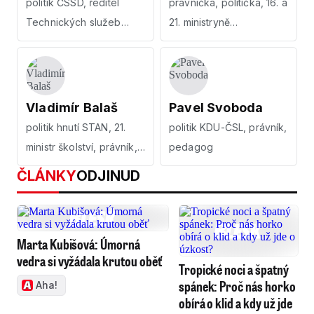
politik ČSSD, ředitel
právnička, politička, 16. a
Technických služeb
21. ministryně
města Ollomouc
spravedlnosti
Vladimír Balaš
Pavel Svoboda
politik hnutí STAN, 21.
politik KDU-ČSL, právník,
ministr školství, právník,
pedagog
pedagog
ČLÁNKY
ODJINUD
Marta Kubišová: Úmorná
vedra si vyžádala krutou oběť
Tropické noci a špatný
spánek: Proč nás horko
Aha!
obírá o klid a kdy už jde