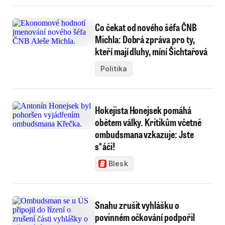
Co čekat od nového šéfa ČNB
Michla: Dobrá zpráva pro ty,
kteří mají dluhy, míní Šichtařová
Politika
Hokejista Honejsek pomáhá
obětem války. Kritikům včetně
ombudsmana vzkazuje: Jste
s*áči!
Blesk
Snahu zrušit vyhlášku o
povinném očkování podpořil