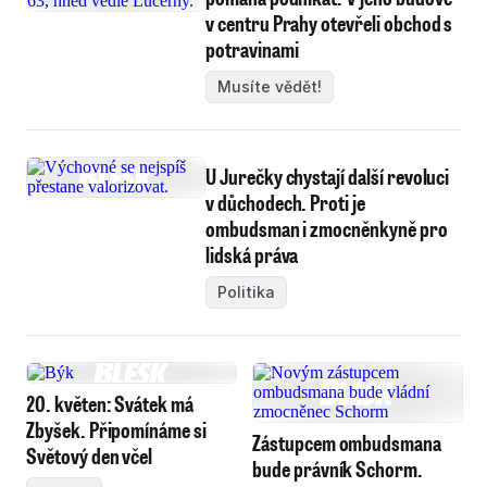
v centru Prahy otevřeli obchod s
potravinami
Musíte vědět!
U Jurečky chystají další revoluci
v důchodech. Proti je
ombudsman i zmocněnkyně pro
lidská práva
Politika
20. květen: Svátek má
Zbyšek. Připomínáme si
Zástupcem ombudsmana
Světový den včel
bude právník Schorm.