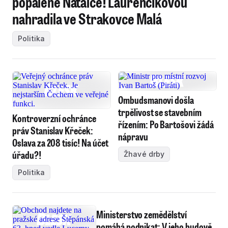
popálené Natálce! Laurenčíkovou
nahradila ve Strakovce Malá
Politika
Ombudsmanovi došla
trpělivost se stavebním
Kontroverzní ochránce
řízením: Po Bartošovi žádá
práv Stanislav Křeček:
nápravu
Oslava za 208 tisíc! Na účet
úřadu?!
Žhavé drby
Politika
Ministerstvo zemědělství
pomáhá podnikat: V jeho budově