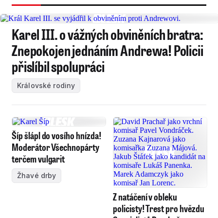
Karel III. o vážných obviněních bratra:
Znepokojen jednáním Andrewa! Policii
přislíbil spolupráci
Královské rodiny
Šíp šlápl do vosího hnízda!
Moderátor Všechnopárty
terčem vulgarit
Žhavé drby
Z natáčení v obleku
policisty! Trest pro hvězdu