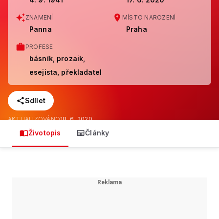
ZNAMENÍ
MÍSTO NAROZENÍ
Panna
Praha
PROFESE
básník, prozaik,
esejista, překladatel
Sdílet
AKTUALIZOVÁNO
18. 6. 2020
Životopis
Články