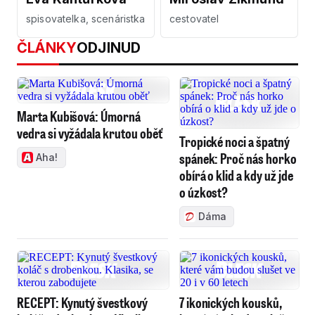
spisovatelka, scenáristka
cestovatel
ČLÁNKY
ODJINUD
Marta Kubišová: Úmorná
vedra si vyžádala krutou oběť
Tropické noci a špatný
spánek: Proč nás horko
Aha!
obírá o klid a kdy už jde
o úzkost?
Dáma
RECEPT: Kynutý švestkový
7 ikonických kousků,