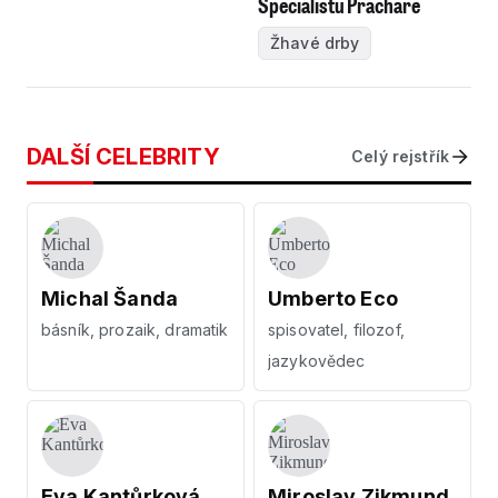
Specialistů Prachaře
Žhavé drby
DALŠÍ CELEBRITY
Celý rejstřík
Michal Šanda
Umberto Eco
básník, prozaik, dramatik
spisovatel, filozof,
jazykovědec
Eva Kantůrková
Miroslav Zikmund