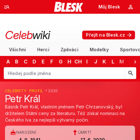
Můj Blesk
Celeb
wiki
Přejít na Blesk.cz
Všichni
Herci
Zpěváci
Modelky
Sportovc
A
B
C
D
E
F
G
H
CH
I
J
K
L
M
N
Začněte psát jméno. Šipkami dolů a nahoru procházejte návrhy, kláv
CELEBRITY · PROFIL
· † 2020
Petr Král
Básník Petr Král, vlastním jménem Petr Chrzanovský, byl
držitelem Státní ceny za literaturu. Též získal nominaci na
Českého lva za nejlepší výtvarný počin.
NAROZENÍ
ÚMRTÍ
4. 9. 1941
17. 6. 2020