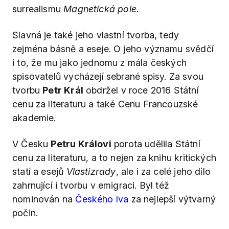
surrealismu
Magnetická pole
.
Slavná je také jeho vlastní tvorba, tedy
zejména básně a eseje. O jeho významu svědčí
i to, že mu jako jednomu z mála českých
spisovatelů vycházejí sebrané spisy. Za svou
tvorbu
Petr Král
obdržel v roce 2016 Státní
cenu za literaturu a také Cenu Francouzské
akademie.
V Česku
Petru Královi
porota udělila Státní
cenu za literaturu, a to nejen za knihu kritických
statí a esejů
Vlastizrady
, ale i za celé jeho dílo
zahrnující i tvorbu v emigraci. Byl též
nominován na
Českého lva
za nejlepší výtvarný
počin.