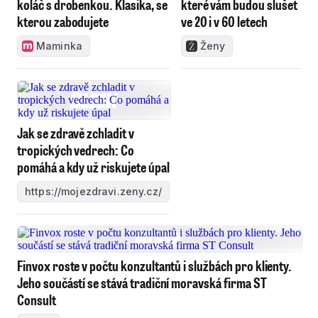
koláč s drobenkou. Klasika, se
které vám budou slušet
kterou zabodujete
ve 20 i v 60 letech
Maminka
Ženy
Jak se zdravě zchladit v
tropických vedrech: Co
pomáhá a kdy už riskujete úpal
https://mojezdravi.zeny.cz/
Finvox roste v počtu konzultantů i službách pro klienty.
Jeho součástí se stává tradiční moravská firma ST
Consult