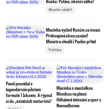
Ruska: Putine, ukonči válku!
Musíte vědět!
Macinka vyčinil Rusům za invazi:
Překvapivá slova uznání!
Ministra chválil i Pavlův přítel
Politika
Pavel posnídal s
Macinka s manželkou
legendárním pilotem
Monikou na plese:
formule 1 Ickxem. A rýpnul
Odhalené tetování a spor s
si do „ostatních motoristů“
Nesvadbovou