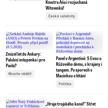
Kmotra Aňa i rozjuchaná
Witowská!
České celebrity
Zmizel let do Ankary:
Pavel v Argentině: S Evou u
Palubní vstupenka i pro
Růžového domu, s krajany i
Pavla?
tangem. Po sporech s
Musíte vědět!
Macinkou o létání
Politika
„Hraje trojského koně!“ Střet