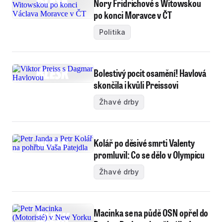
Nory Fridrichové s Witowskou
po konci Moravce v ČT
Politika
Bolestivý pocit osamění! Havlová
skončila i kvůli Preissovi
Žhavé drby
Kolář po děsivé smrti Valenty
promluvil: Co se dělo v Olympicu
Žhavé drby
Macinka se na půdě OSN opřel do