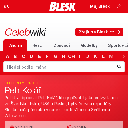
Můj Blesk
Celeb
wiki
Přejít na Blesk.cz
Všichni
Herci
Zpěváci
Modelky
Sportovci
A
B
C
D
E
F
G
H
CH
I
J
K
L
M
N
Začněte psát jméno. Šipkami dolů a nahoru procházejte návrhy, kláv
CELEBRITY · PROFIL
Petr Kolář
Politik a diplomat Petr Kolář, který působil jako velvyslanec
ve Švédsku, Irsku, USA a Rusku, byl v červnu reportéry
Blesku načapán ruku v ruce s moderátorkou Světlanou
Witowskou.
NAROZENÍ
ZNAMENÍ