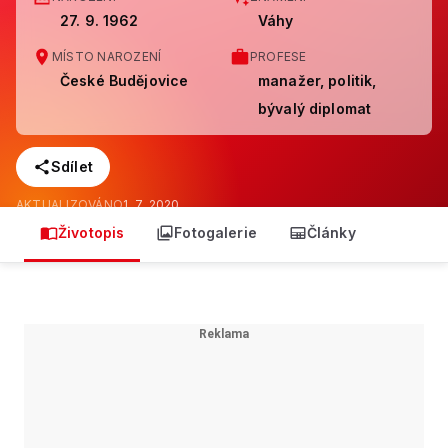
27. 9. 1962
Váhy
MÍSTO NAROZENÍ
PROFESE
České Budějovice
manažer, politik,
bývalý diplomat
Sdílet
AKTUALIZOVÁNO
1. 7. 2020
Životopis
Fotogalerie
Články