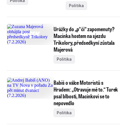
Politika
Politika
Urážky do „p*či“ zapomenuty?
Macinka hostem na sjezdu
Trikolory, předsedkyní zůstala
Majerová
Politika
Babiš o válce Motoristů s
Hradem: „Otravuje mě to.“ Turek
psal blbosti, Macinkovi se to
nepovedlo
Politika