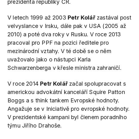
prezidenta republiky ČR.
V letech 1999 až 2003
Petr Kolář
zastával post
velvyslance v Irsku, dále pak v USA (2005 až
2010) a poté dva roky v Rusku. V roce 2013
pracoval pro PPF na pozici ředitele pro
mezinárodní vztahy. V té době se o něm
uvažovalo jako o nástupci Karla
Schwarzenberga v křesle ministra zahraničí.
V roce 2014
Petr Kolář
začal spolupracovat s
americkou advokátní kanceláří Squire Patton
Boggs a s think tankem Evropské hodnoty.
Angažuje se v Iniciativě pro evropské hodnoty.
V prezidentské kampani byl členem poradního
týmu Jiřího Drahoše.