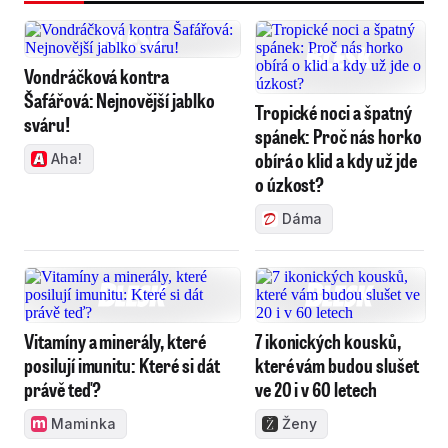
Vondráčková kontra
Šafářová: Nejnovější jablko
Tropické noci a špatný
sváru!
spánek: Proč nás horko
obírá o klid a kdy už jde
Aha!
o úzkost?
Dáma
Vitamíny a minerály, které
7 ikonických kousků,
posilují imunitu: Které si dát
které vám budou slušet
právě teď?
ve 20 i v 60 letech
Maminka
Ženy