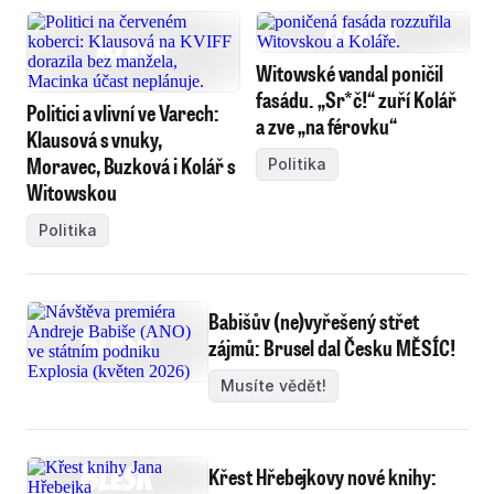
Witowské vandal poničil
fasádu. „Sr*č!“ zuří Kolář
Politici a vlivní ve Varech:
a zve „na férovku“
Klausová s vnuky,
Moravec, Buzková i Kolář s
Politika
Witowskou
Politika
Babišův (ne)vyřešený střet
zájmů: Brusel dal Česku MĚSÍC!
Musíte vědět!
Křest Hřebejkovy nové knihy: