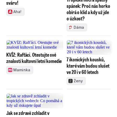
sváru!
spánek: Proč nás horko
obírá o klid a kdy už jde
Aha!
o úzkost?
Dáma
KVÍZ: Rafťáci. Otestujte své
7 ikonických kousků,
znalosti kultovní letní komedie
které vám budou slušet
Maminka
ve 20 i v 60 letech
Ženy
Jak se zdravě zchladit v