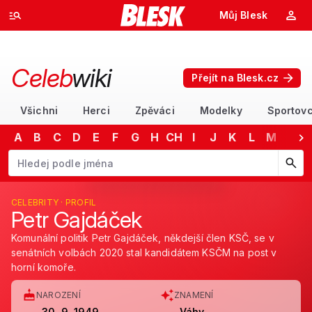
Můj Blesk
Celeb
wiki
Přejít na Blesk.cz
Všichni
Herci
Zpěváci
Modelky
Sportovc
A
B
C
D
E
F
G
H
CH
I
J
K
L
M
N
Začněte psát jméno. Šipkami dolů a nahoru procházejte návrhy, kláv
CELEBRITY · PROFIL
Petr Gajdáček
Komunální politik Petr Gajdáček, někdejší člen KSČ, se v
senátních volbách 2020 stal kandidátem KSČM na post v
horní komoře.
NAROZENÍ
ZNAMENÍ
30. 9. 1949
Váhy