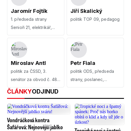
Jaromír Fojtík
Jiří Skalický
1. předseda strany
politik TOP 09, pedagog
Senioři 21, elektrikář,
podnikatel
Miroslav Antl
Petr Fiala
politik za ČSSD, 3.
politik ODS, předseda
senátor za obvod č. 48 -
strany, poslanec,
Rychnov nad Kněžnou
předseda vlády
ČLÁNKY
ODJINUD
Vondráčková kontra
Šafářová: Nejnovější jablko
Tropické noci a špatný