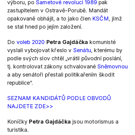
výboru, po
Sametové revoluci 1989
pak
zastupitelem v Ostravě-Porubě. Mandát
opakovaně obhájil, a to jako člen
KSČM
, jímž
se stal hned po jejím založení.
Do
voleb 2020
Petra Gajdáčka
komunisté
vyslali vybojovat křeslo v
Senátu
, kterému by
podle svých slov chtěl „vrátil původní poslání,
tj. kontrolovat zákony schvalované
Sněmovnou
a aby senátoři přestali politikařením škodit
republice“.
SEZNAM KANDIDÁTŮ PODLE OBVODŮ
NAJDETE ZDE>>
Koníčky
Petra Gajdáčka
jsou motorismus a
turistika.