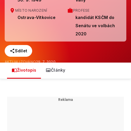
MÍSTO NAROZENÍ
PROFESE
Ostrava-Vítkovice
kandidát KSČM do
Senátu ve volbách
2020
Sdílet
AKTUALIZOVÁNO
29. 7. 2020
Životopis
Články