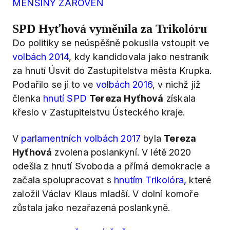
MENŠINY ZÁROVEŇ
SPD Hyťhová vyměnila za Trikolóru
Do politiky se neúspěšně pokusila vstoupit ve
volbách 2014
, kdy kandidovala jako nestraník
za hnutí Úsvit do Zastupitelstva města Krupka.
Podařilo se jí to ve
volbách 2016
, v nichž již
členka
hnutí SPD
Tereza Hyťhová
získala
křeslo v Zastupitelstvu Ústeckého kraje.
V
parlamentních volbách 2017
byla
Tereza
Hyťhová
zvolena poslankyní. V létě 2020
odešla z hnutí Svoboda a přímá demokracie a
začala spolupracovat s
hnutím Trikolóra,
které
založil Václav Klaus mladší. V dolní komoře
zůstala jako nezařazená poslankyně.