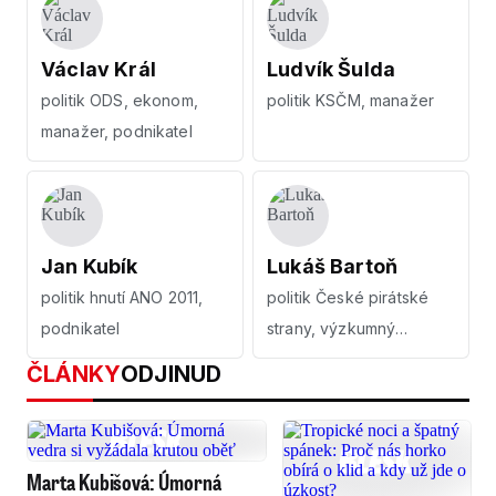
Václav Král
Ludvík Šulda
politik ODS, ekonom,
politik KSČM, manažer
manažer, podnikatel
Jan Kubík
Lukáš Bartoň
politik hnutí ANO 2011,
politik České pirátské
podnikatel
strany, výzkumný
pracovník
ČLÁNKY
ODJINUD
Marta Kubišová: Úmorná