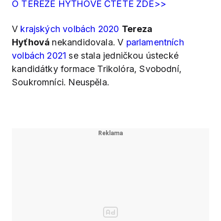
O TEREZE HYŤHOVÉ ČTĚTE ZDE>>
V
krajských volbách 2020
Tereza
Hyťhová
nekandidovala. V
parlamentních
volbách 2021
se stala jedničkou ústecké
kandidátky formace Trikolóra, Svobodní,
Soukromníci. Neuspěla.