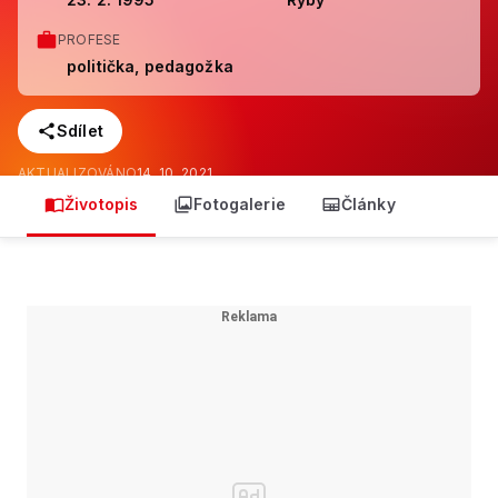
PROFESE
politička, pedagožka
Sdílet
AKTUALIZOVÁNO
14. 10. 2021
Životopis
Fotogalerie
Články