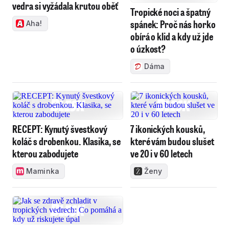
vedra si vyžádala krutou oběť
Tropické noci a špatný
spánek: Proč nás horko
Aha!
obírá o klid a kdy už jde
o úzkost?
Dáma
RECEPT: Kynutý švestkový
7 ikonických kousků,
koláč s drobenkou. Klasika, se
které vám budou slušet
kterou zabodujete
ve 20 i v 60 letech
Maminka
Ženy