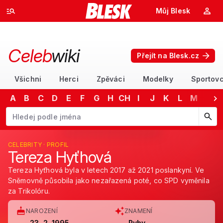
Můj Blesk
Celeb
wiki
Přejít na Blesk.cz
Všichni
Herci
Zpěváci
Modelky
Sportovc
A
B
C
D
E
F
G
H
CH
I
J
K
L
M
N
Začněte psát jméno. Šipkami dolů a nahoru procházejte návrhy, kláv
CELEBRITY · PROFIL
Tereza Hyťhová
Tereza Hyťhová byla v letech 2017 až 2021 poslankyní. Ve
Sněmovně působila jako nezařazená poté, co SPD vyměnila
za Trikolóru.
NAROZENÍ
ZNAMENÍ
23. 2. 1995
Ryby