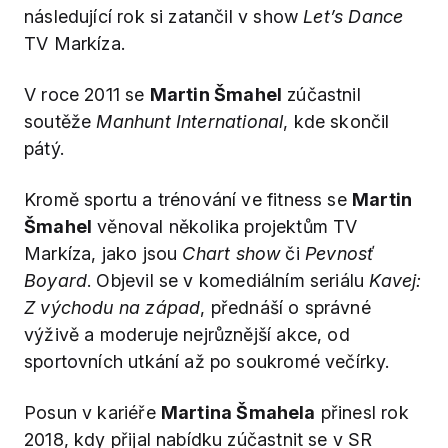
následující rok si zatančil v show
Let’s Dance
TV Markíza.
V roce 2011 se
Martin Šmahel
zúčastnil
soutěže
Manhunt International
, kde skončil
pátý.
Kromě sportu a trénování ve fitness se
Martin
Šmahel
věnoval několika projektům TV
Markíza, jako jsou
Chart show
či
Pevnosť
Boyard
. Objevil se v komediálním seriálu
Kavej:
Z východu na západ
, přednáší o správné
výživě a moderuje nejrůznější akce, od
sportovních utkání až po soukromé večírky.
Posun v kariéře
Martina Šmahela
přinesl rok
2018, kdy přijal nabídku zúčastnit se v SR