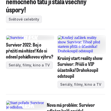
nemocného tátu ji stála všechny
úspory!
Světové celebrity
Survivor 2022: Boj o
přežití má vítěze! Kdo si
odnesl pohádkovou výhru?
Krušný start reality show
Survivor: Přišli o VIP
Seriály, filmy, kino a TV
účastníka! Drahokoupil
odstoupil
Seriály, filmy, kino a TV
Nova má problém: Survivor
odložen kvůli covidu!