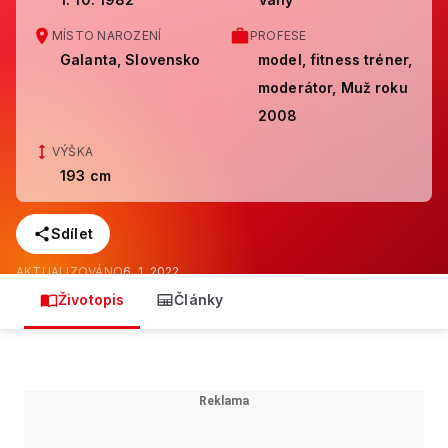
MÍSTO NAROZENÍ
PROFESE
Galanta, Slovensko
model, fitness tréner,
moderátor, Muž roku
2008
VÝŠKA
193 cm
Sdílet
AKTUALIZOVÁNO
6. 1. 2022
Životopis
Články