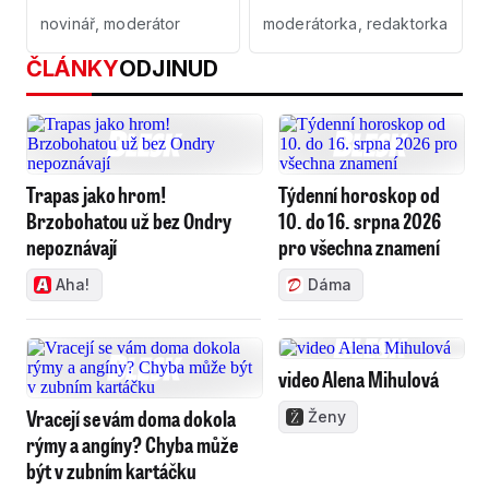
novinář, moderátor
moderátorka, redaktorka
ČLÁNKY
ODJINUD
Trapas jako hrom!
Týdenní horoskop od
Brzobohatou už bez Ondry
10. do 16. srpna 2026
nepoznávají
pro všechna znamení
Aha!
Dáma
video Alena Mihulová
Vracejí se vám doma dokola
Ženy
rýmy a angíny? Chyba může
být v zubním kartáčku