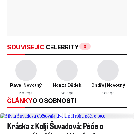
SOUVISEJÍCÍ
CELEBRITY
3
Pavel Novotný
Honza Dědek
Ondřej Novotný
Kolega
Kolega
Kolega
ČLÁNKY
O OSOBNOSTI
Kráska z Kolji Šuvadová: Péče o