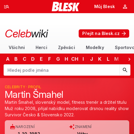
Můj Blesk
Celeb
wiki
Přejít na Blesk.cz
Všichni
Herci
Zpěváci
Modelky
Sportovc
A
B
C
D
E
F
G
H
CH
I
J
K
L
M
N
Začněte psát jméno. Šipkami dolů a nahoru procházejte návrhy, kláv
CELEBRITY · PROFIL
Martin Šmahel
Martin Šmahel, slovenský model, fitness trenér a držitel titulu
Muž roku 2008, přijal nabídku moderovat drsnou reality show
Survivor Česko & Slovensko 2022.
NAROZENÍ
ZNAMENÍ
1. 10. 1982
Váhy