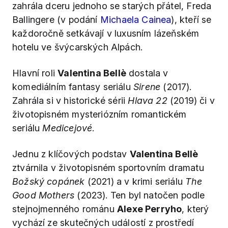
zahrála dceru jednoho se starých přátel, Freda
Ballingere (v podání
Michaela Cainea
), kteří se
každoročně setkávají v luxusním lázeňském
hotelu ve švýcarských Alpách.
Hlavní roli
Valentina Bellè
dostala v
komediálním fantasy seriálu
Sirene
(2017).
Zahrála si v historické sérii
Hlava 22
(2019) či v
životopisném mysteriózním romantickém
seriálu
Medicejové
.
Jednu z klíčových podstav
Valentina Bellè
ztvárnila v životopisném sportovním dramatu
Božský copánek
(2021) a v krimi seriálu
The
Good Mothers
(2023). Ten byl natočen podle
stejnojmenného románu
Alexe Perryho
, který
vychází ze skutečných událostí z prostředí