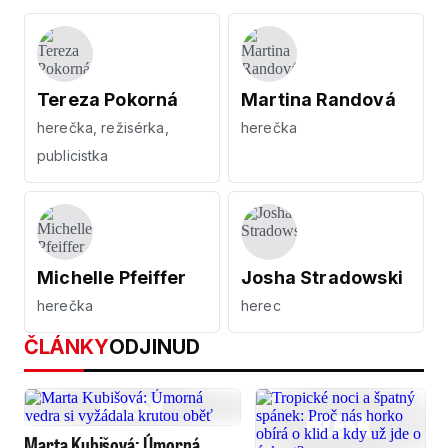
Tereza Pokorná
Martina Randová
herečka, režisérka,
herečka
publicistka
Michelle Pfeiffer
Josha Stradowski
herečka
herec
ČLÁNKY
ODJINUD
Marta Kubišová: Úmorná