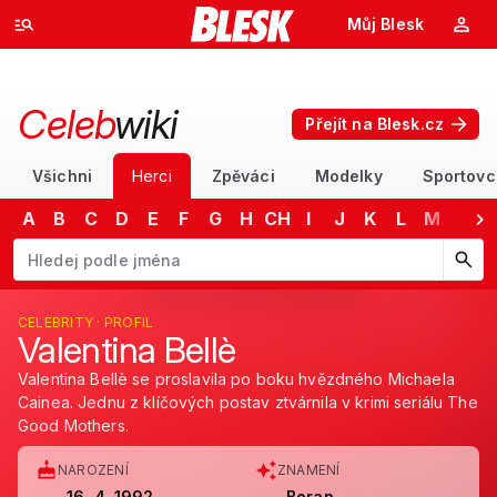
Můj Blesk
Celeb
wiki
Přejít na Blesk.cz
Všichni
Herci
Zpěváci
Modelky
Sportovc
A
B
C
D
E
F
G
H
CH
I
J
K
L
M
N
VB
Začněte psát jméno. Šipkami dolů a nahoru procházejte návrhy, kláv
Valentina Bellè
CELEBRITY · PROFIL
Valentina Bellè
Valentina Bellè se proslavila po boku hvězdného Michaela
Cainea. Jednu z klíčových postav ztvárnila v krimi seriálu The
Good Mothers.
NAROZENÍ
ZNAMENÍ
16. 4. 1992
Beran