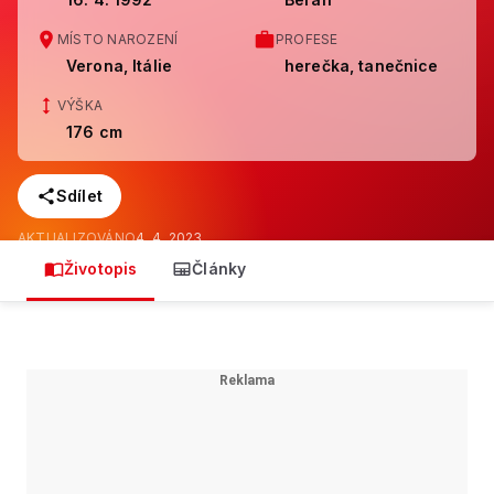
MÍSTO NAROZENÍ
PROFESE
Verona, Itálie
herečka, tanečnice
VÝŠKA
176 cm
Sdílet
AKTUALIZOVÁNO
4. 4. 2023
Životopis
Články