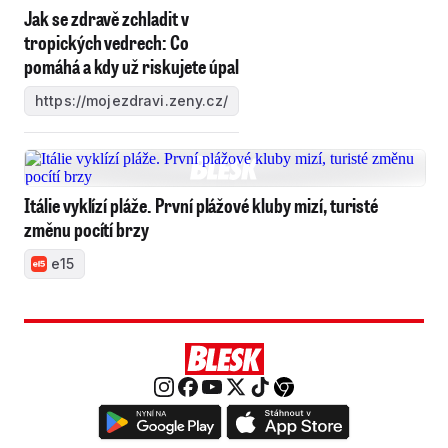
Jak se zdravě zchladit v
tropických vedrech: Co
pomáhá a kdy už riskujete úpal
https://mojezdravi.zeny.cz/
Itálie vyklízí pláže. První plážové kluby mizí, turisté
změnu pocítí brzy
e15