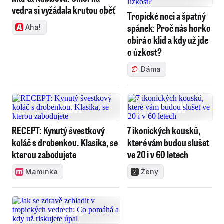
vedra si vyžádala krutou oběť
Tropické noci a špatný
spánek: Proč nás horko
Aha!
obírá o klid a kdy už jde
o úzkost?
Dáma
RECEPT: Kynutý švestkový
7 ikonických kousků,
koláč s drobenkou. Klasika, se
které vám budou slušet
kterou zabodujete
ve 20 i v 60 letech
Maminka
Ženy