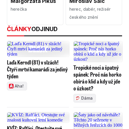
Malgorzata Pikus
Miroslav Saic
herečka
herec, dabér, režisér
českého znění
ČLÁNKY
ODJINUD
Laďa Kerndl (81) v slzách!
Tropické noci a špatný
Čtyři mrtví kamarádi za jediný
spánek: Proč nás horko
týden
obírá o klid a kdy už jde
Aha!
o úzkost?
Dáma
KVÍZ: Rafťáci. Otestujte své