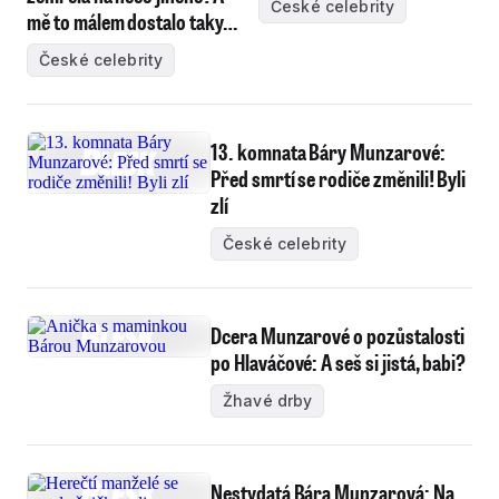
České celebrity
mě to málem dostalo taky…
České celebrity
13. komnata Báry Munzarové:
Před smrtí se rodiče změnili! Byli
zlí
České celebrity
Dcera Munzarové o pozůstalosti
po Hlaváčové: A seš si jistá, babi?
Žhavé drby
Nestydatá Bára Munzarová: Na