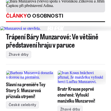
ČLÁNKY
O OSOBNOSTI
Trápení Báry Munzarové: Ve většině
představení hraju v paruce
Žhavé drby
Slavní na premiéře Toy
Bratr Krause poprvé
Story 5: Munzarová
otevřeně: Vyfoukl
přiznala utrpení!
manželku Munzarovi!
České celebrity
Žhavé drby