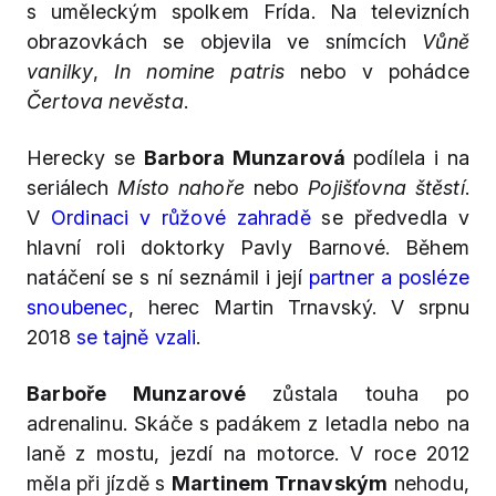
s uměleckým spolkem Frída. Na televizních
obrazovkách se objevila ve snímcích
Vůně
vanilky
,
In nomine patris
nebo v pohádce
Čertova nevěsta
.
Herecky se
Barbora Munzarová
podílela i na
seriálech
Místo nahoře
nebo
Pojišťovna štěstí
.
V
Ordinaci v růžové zahradě
se předvedla v
hlavní roli doktorky Pavly Barnové. Během
natáčení se s ní seznámil i její
partner a posléze
snoubenec
, herec Martin Trnavský. V srpnu
2018
se tajně vzali
.
Barboře Munzarové
zůstala touha po
adrenalinu. Skáče s padákem z letadla nebo na
laně z mostu, jezdí na motorce. V roce 2012
měla při jízdě s
Martinem Trnavským
nehodu,