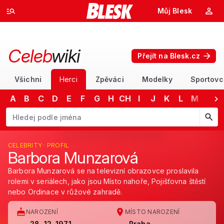
Můj Blesk
Celeb
wiki
Přejít na Blesk.cz
Všichni
Herci
Zpěváci
Modelky
Sportovc
A
B
C
D
E
F
G
H
CH
I
J
K
L
M
N
Začněte psát jméno. Šipkami dolů a nahoru procházejte návrhy, kláv
CELEBRITY · PROFIL
Barbora Munzarová
Barbora Munzarová se na televizní obrazovce proslavila
rolemi v seriálech, jako jsou Místo nahoře, Pojišťovna štěstí
nebo Ordinace v růžové zahradě.
NAROZENÍ
MÍSTO NAROZENÍ
28. 12. 1971
Praha