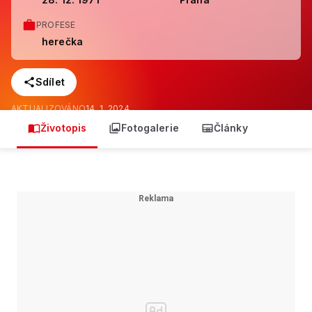
PROFESE
herečka
Sdílet
AKTUALIZOVÁNO
14. 1. 2024
Životopis
Fotogalerie
Články