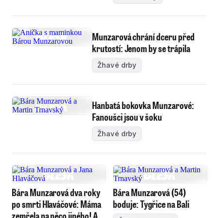
Munzarová chrání dceru před
krutostí: Jenom by se trápila
Žhavé drby
Hanbatá bokovka Munzarové:
Fanoušci jsou v šoku
Žhavé drby
Bára Munzarová dva roky
Bára Munzarová (54)
po smrti Hlaváčové: Máma
boduje: Tygřice na Bali
zemřela na něco jiného! A