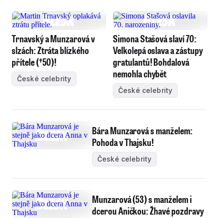
Trnavský a Munzarová v
Simona Stašová slaví 70:
slzách: Ztráta blízkého
Velkolepá oslava a zástupy
přítele (†50)!
gratulantů! Bohdalová
nemohla chybět
České celebrity
České celebrity
Bára Munzarová s manželem:
Pohoda v Thajsku!
České celebrity
Munzarová (53) s manželem i
dcerou Aničkou: Žhavé pozdravy