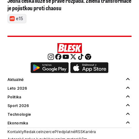
Jedna česká iluze se právě rozpadá. Zelená transformace
je pojistkou proti chaosu
e15
Aktuálně
Léto 2026
Politika
Sport 2026
Technologie
Ekonomika
Kontakty
Redakce
Inzerce
Předplatné
RSS
Kariéra