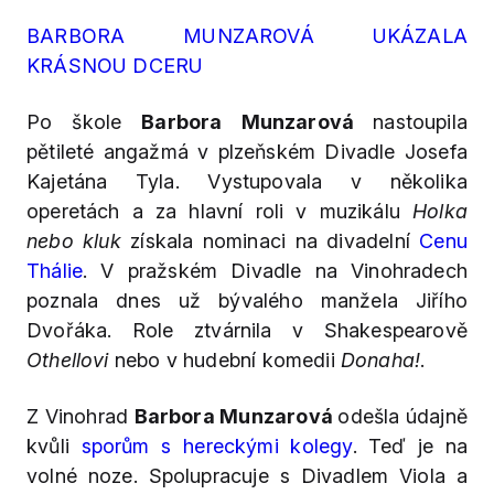
BARBORA MUNZAROVÁ UKÁZALA
KRÁSNOU DCERU
Po škole
Barbora Munzarová
nastoupila
pětileté angažmá v plzeňském Divadle Josefa
Kajetána Tyla. Vystupovala v několika
operetách a za hlavní roli v muzikálu
Holka
nebo kluk
získala nominaci na divadelní
Cenu
Thálie
. V pražském Divadle na Vinohradech
poznala dnes už bývalého manžela Jiřího
Dvořáka. Role ztvárnila v Shakespearově
Othellovi
nebo v hudební komedii
Donaha!
.
Z Vinohrad
Barbora Munzarová
odešla údajně
kvůli
sporům s hereckými kolegy
. Teď je na
volné noze. Spolupracuje s Divadlem Viola a