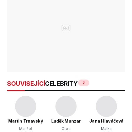
SOUVISEJÍCÍ
CELEBRITY
7
Martin Trnavský
Luděk Munzar
Jana Hlaváčová
Manžel
Otec
Matka