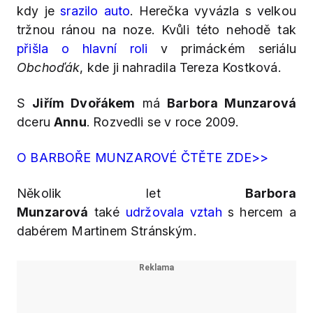
kdy je
srazilo auto
. Herečka vyvázla s velkou
tržnou ránou na noze. Kvůli této nehodě tak
přišla o hlavní roli
v primáckém seriálu
Obchoďák
, kde ji nahradila Tereza Kostková.
S
Jiřím Dvořákem
má
Barbora Munzarová
dceru
Annu
. Rozvedli se v roce 2009.
O BARBOŘE MUNZAROVÉ ČTĚTE ZDE>>
Několik let
Barbora
Munzarová
také
udržovala vztah
s hercem a
dabérem Martinem Stránským.