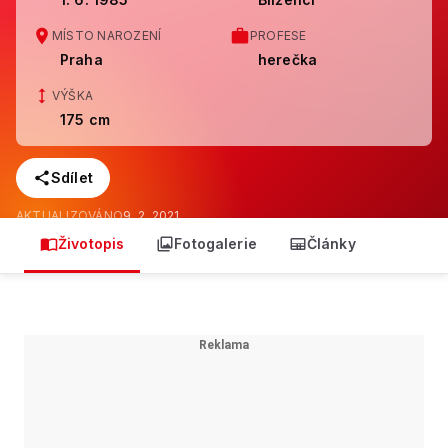
MÍSTO NAROZENÍ
PROFESE
Praha
herečka
VÝŠKA
175 cm
Sdílet
AKTUALIZOVÁNO
9. 2. 2021
Životopis
Fotogalerie
Články