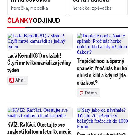
herečka, modelka
herečka, zpěvačka
ČLÁNKY
ODJINUD
Laďa Kerndl (81) v slzách!
Tropické noci a špatný
Čtyři mrtví kamarádi za jediný
spánek: Proč nás horko
týden
obírá o klid a kdy už jde
Aha!
o úzkost?
Dáma
KVÍZ: Rafťáci. Otestujte své
znalosti kultovní letní komedie