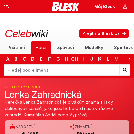
Můj Blesk
Celeb
wiki
Přejít na Blesk.cz
Všichni
Herci
Zpěváci
Modelky
Sportovc
A
B
C
D
E
F
G
H
CH
I
J
K
L
M
N
Začněte psát jméno. Šipkami dolů a nahoru procházejte návrhy, kláv
CELEBRITY · PROFIL
Lenka Zahradnická
Herečka Lenka Zahradnická je divákům známa z řady
oblíbených seriálů, jako jsou třeba Ordinace v růžové
zahradě, Kriminálka Anděl nebo Vyprávěj.
NAROZENÍ
ZNAMENÍ
1. 6. 1985
Blíženci