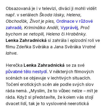
Obsazovaná je i v televizi, diváci ji mohli vidět
např. v seriálech
Škoda lásky, Helena,
Obchoďák, Život je ples,
Ordinace v růžové
zahradě
, Kriminálka Anděl,
Vyprávěj
, Proč
bychom se netopili, Helena
či
Hraběnky.
Lenka Zahradnická
si zahrála i epizodní roli ve
filmu Zdeňka Svěráka a Jana Svěráka
Vratné
lahve
.
Herečka
Lenka Zahradnická
se za své
půvabné tělo nestydí
. V některých filmových
scénách se objevuje v lechtivých situacích.
Točení erotických scén ale podle svých slov
ráda nemá. „Myslím, že to vůbec nelze – mít je
ráda. Když si představíte, že kolem vás stojí
dvacet lidí, tak je to vysloveně neerotická