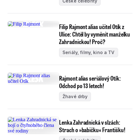
České celebrity
Filip Rajmont alias učitel Otík z
Ulice: Chtěl by vyměnit manželku
Zahradnickou! Proč?
Seriály, filmy, kino a TV
Rajmont alias seriálový Otík:
Odchod po 13 letech!
Žhavé drby
Lenka Zahradnická v slzách:
Strach o »babičku« Františku!