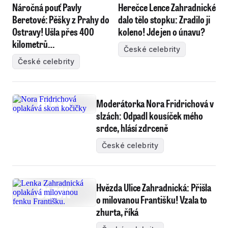
Náročná pouť Pavly
Herečce Lence Zahradnické
Beretové: Pěšky z Prahy do
dalo tělo stopku: Zradilo ji
Ostravy! Ušla přes 400
koleno! Jde jen o únavu?
kilometrů…
České celebrity
České celebrity
Moderátorka Nora Fridrichová v
slzách: Odpadl kousíček mého
srdce, hlásí zdrceně
České celebrity
Hvězda Ulice Zahradnická: Přišla
o milovanou Františku! Vzala to
zhurta, říká