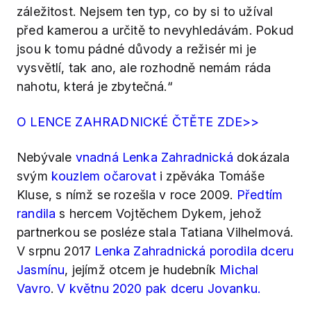
záležitost. Nejsem ten typ, co by si to užíval
před kamerou a určitě to nevyhledávám. Pokud
jsou k tomu pádné důvody a režisér mi je
vysvětlí, tak ano, ale rozhodně nemám ráda
nahotu, která je zbytečná.“
O LENCE ZAHRADNICKÉ ČTĚTE ZDE>>
Nebývale
vnadná Lenka Zahradnická
dokázala
svým
kouzlem očarovat
i zpěváka Tomáše
Kluse, s nímž se rozešla v roce 2009.
Předtím
randila
s hercem Vojtěchem Dykem, jehož
partnerkou se posléze stala Tatiana Vilhelmová.
V srpnu 2017
Lenka Zahradnická porodila dceru
Jasmínu
, jejímž otcem je hudebník
Michal
Vavro
.
V květnu 2020 pak dceru Jovanku.