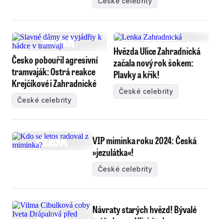
České celebrity
Hvězda Ulice Zahradnická
Česko pobouřil agresivní
začala nový rok šokem:
tramvaják: Ostrá reakce
Plavky a křik!
Krejčíkové i Zahradnické
České celebrity
České celebrity
VIP miminka roku 2024: Česká
»jezulátka«!
České celebrity
Návraty starých hvězd! Bývalé