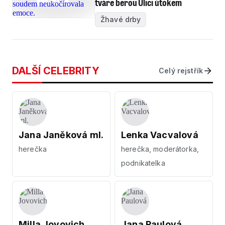
tváře berou Ulici útokem
Žhavé drby
DALŠÍ CELEBRITY
Celý rejstřík
Jana Janěková ml.
Lenka Vacvalová
herečka
herečka, moderátorka,
podnikatelka
Milla Jovovich
Jana Paulová