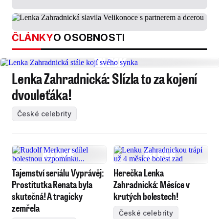
ČLÁNKY
O OSOBNOSTI
Lenka Zahradnická: Slízla to za kojení
dvouleťáka!
České celebrity
Tajemství seriálu Vyprávěj:
Herečka Lenka
Prostitutka Renata byla
Zahradnická: Měsíce v
skutečná! A tragicky
krutých bolestech!
zemřela
České celebrity