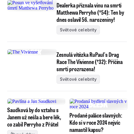
Dealerka přiznala vinu na smrti
Matthewa Perryho (†54): Ten by
dnes oslavil 56. narozeniny!
Světové celebrity
Zesnulá vítězka RuPaul's Drag
Race The Vivienne (†32): Příčina
smrti prozrazena!
Světové celebrity
Saudková by do vztahu s
Prodané paláce slavných:
Janem už nešla a bere lék,
Kdo si v roce 2024 nejvíc
co zabil Perryho z Přátel
namastil kapsu?