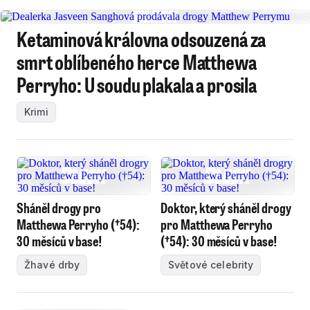
Ketaminová královna odsouzená za
smrt oblíbeného herce Matthewa
Perryho: U soudu plakala a prosila
Krimi
Sháněl drogy pro
Doktor, který sháněl drogy
Matthewa Perryho (†54):
pro Matthewa Perryho
30 měsíců v base!
(†54): 30 měsíců v base!
Žhavé drby
Světové celebrity