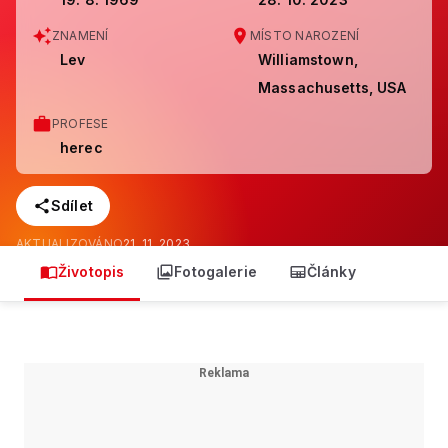
ZNAMENÍ
MÍSTO NAROZENÍ
Lev
Williamstown,
Massachusetts, USA
PROFESE
herec
Sdílet
AKTUALIZOVÁNO
21. 11. 2023
Životopis
Fotogalerie
Články