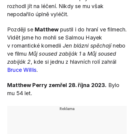
rozhodl jít na léčení. Nikdy se mu však
nepodařilo úplně vyléčit.
Později se
Matthew
pustil i do hraní ve filmech.
Vidět jsme ho mohli se Salmou Hayek
v romantické komedii
Jen blázni spěchají
nebo
ve filmu
Můj soused zabiják 1
a
Můj soused
zabiják 2
, kde si jednu z hlavních rolí zahrál
Bruce Willis
.
Matthew Perry zemřel 28. října 2023.
Bylo
mu 54 let.