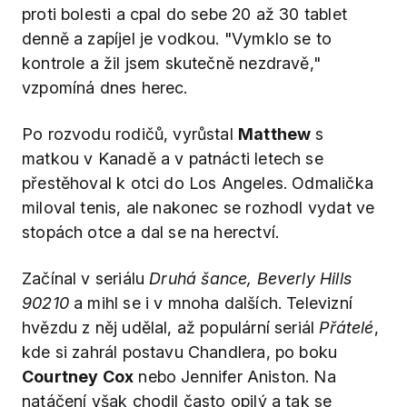
proti bolesti a cpal do sebe 20 až 30 tablet
denně a zapíjel je vodkou. "Vymklo se to
kontrole a žil jsem skutečně nezdravě,"
vzpomíná dnes herec.
Po rozvodu rodičů, vyrůstal
Matthew
s
matkou v Kanadě a v patnácti letech se
přestěhoval k otci do Los Angeles. Odmalička
miloval tenis, ale nakonec se rozhodl vydat ve
stopách otce a dal se na herectví.
Začínal v seriálu
Druhá šance, Beverly Hills
90210
a mihl se i v mnoha dalších. Televizní
hvězdu z něj udělal, až populární seriál
Přátelé
,
kde si zahrál postavu Chandlera, po boku
Courtney Cox
nebo Jennifer Aniston. Na
natáčení však chodil často opilý a tak se