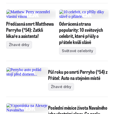
Předčasná smrt Matthewa
Odvrácená strana
Perryho (†54): Zatkli
popularity: 10 světových
lékaře a asistenta!
celebrit, které přišly o
přátele kvůli slávě
Žhavé drby
Světové celebrity
Půl roku po smrti Perryho (†54) z
Přátel: Auto na stejném místě
Žhavé drby
Poslední měsíce života Navalného
jeho vlastními slovy. Co psal v