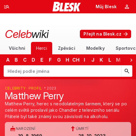
Můj Blesk
Celeb
wiki
Přejít na Blesk.cz
Všichni
Herci
Zpěváci
Modelky
Sportovc
A
B
C
D
E
F
G
H
CH
I
J
K
L
M
N
Začněte psát jméno. Šipkami dolů a nahoru procházejte návrhy, kláv
CELEBRITY · PROFIL
· † 2023
Matthew Perry
Matthew Perry, herec s neodolatelným šarmem, který se po
celém světě proslavil jako Chandler z televizního seriálu
Přátelé byl také známý svou závislostí na alkoholu.
NAROZENÍ
ÚMRTÍ
19. 8. 1969
28. 10. 2023