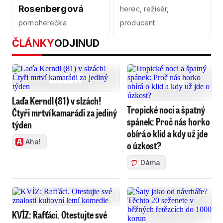
Rosenbergová
herec, režisér,
pornoherečka
producent
ČLÁNKY
ODJINUD
Laďa Kerndl (81) v slzách!
Tropické noci a špatný
Čtyři mrtví kamarádi za jediný
spánek: Proč nás horko
týden
obírá o klid a kdy už jde
Aha!
o úzkost?
Dáma
KVÍZ: Rafťáci. Otestujte své