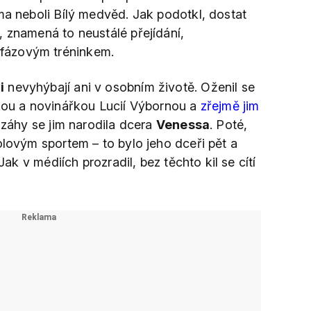
ma neboli Bílý medvěd. Jak podotkl, dostat
, znamená to neustálé přejídání,
fázovým tréninkem.
i
nevyhýbají ani v osobním životě. Oženil se
rkou a novinářkou Lucií Výbornou a
zřejmě jim
a záhy se jim narodila dcera
Venessa
. Poté,
olovým sportem – to bylo jeho dceři pět a
 Jak v médiích prozradil, bez těchto kil se cítí