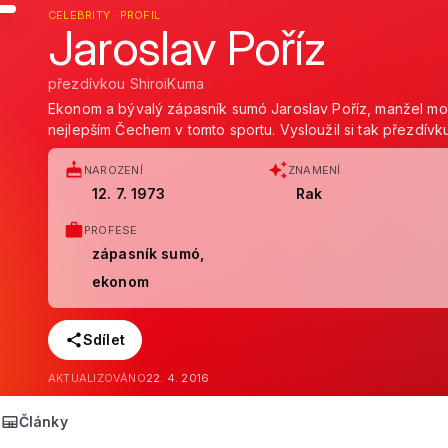
CELEBRITY · PROFIL
Jaroslav Poříz
přezdívkou ShiroiKuma
Ekonom a bývalý zápasník sumó Jaroslav Poříz, manžel mo
nejlepším Čechem v tomto sportu. Vysloužil si tak přezdívk
NAROZENÍ
ZNAMENÍ
12. 7. 1973
Rak
PROFESE
zápasník sumó,
ekonom
Sdílet
AKTUALIZOVÁNO
22. 4. 2016
Články