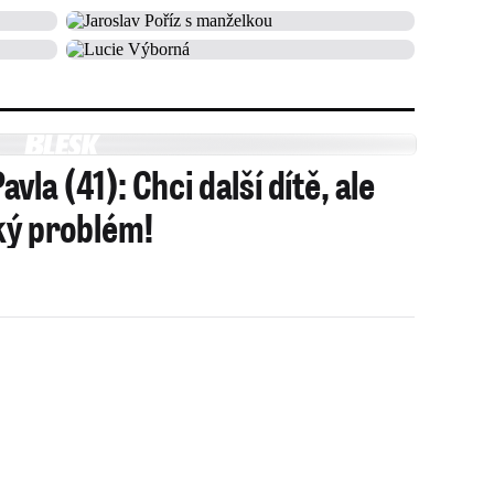
la (41): Chci další dítě, ale
lký problém!