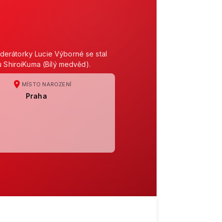
derátorky Lucie Výborné se stal
u ShiroiKuma (Bílý medvěd).
MÍSTO NAROZENÍ
Praha