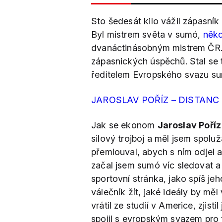
Sto šedesát kilo vážil zápasník
Byl mistrem světa v sumó,
něko
dvanáctinásobným mistrem ČR. A
zápasnických úspěchů. Stal se
ředitelem Evropského svazu s
JAROSLAV POŘÍZ – DISTANC
Jak se ekonom
Jaroslav Poříz
silový trojboj a měl jsem spolu
přemlouval, abych s ním odjel a
začal jsem sumó víc sledovat a 
sportovní stránka, jako spíš jeh
válečník žít, jaké ideály by mě
vrátil ze studií v Americe, zjis
spojil s evropským svazem pro t