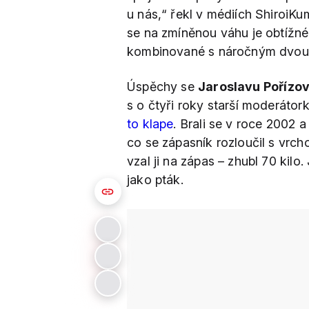
u nás,“ řekl v médiích ShiroiKu
se na zmíněnou váhu je obtížné
kombinované s náročným dvou
Úspěchy se
Jaroslavu Pořízov
s o čtyři roky starší moderáto
to klape
. Brali se v roce 2002 
co se zápasník rozloučil s vrch
vzal ji na zápas – zhubl 70 kilo.
jako pták.