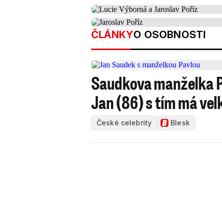
ČLÁNKY
O OSOBNOSTI
Saudkova manželka Pav
Jan (86) s tím má ve
České celebrity
Blesk