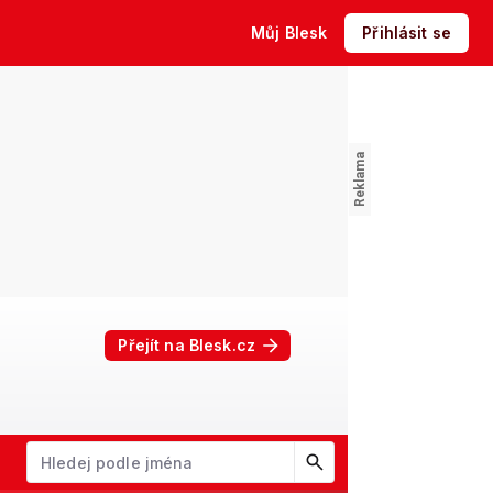
Můj Blesk
Přihlásit se
Přejít na Blesk.cz
W
X
Y
Z
Začněte psát jméno. Šipkami dolů a nahoru procházejte návrhy, kl