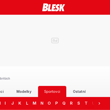
britách
ci
Modelky
Sportovci
Ostatní
H
I
J
K
L
M
N
O
P
Q
R
S
T
U
V