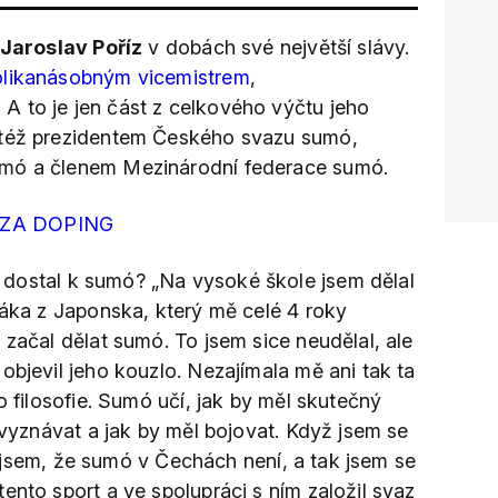
Jaroslav Poříz
v dobách své největší slávy.
likanásobným vicemistrem
,
 to je jen část z celkového výčtu jeho
 též prezidentem Českého svazu sumó,
umó a členem Mezinárodní federace sumó.
 ZA DOPING
dostal k sumó? „Na vysoké škole jsem dělal
žáka z Japonska, který mě celé 4 roky
 začal dělat sumó. To jsem sice neudělal, ale
objevil jeho kouzlo. Nezajímala mě ani tak ta
o filosofie. Sumó učí, jak by měl skutečný
l vyznávat a jak by měl bojovat. Když jsem se
til jsem, že sumó v Čechách není, a tak jsem se
ento sport a ve spolupráci s ním založil svaz