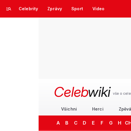
Celebrity
Zprávy
Sport
Video
Celeb
wiki
vše o cele
Všichni
Herci
Zpěvá
A
B
C
D
E
F
G
H
C