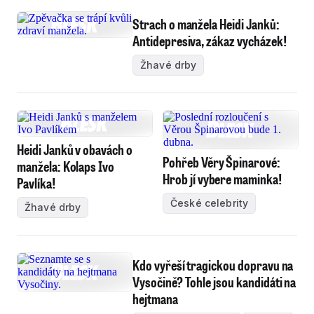
Strach o manžela Heidi Janků:
Antidepresiva, zákaz vycházek!
Žhavé drby
Heidi Janků v obavách o
Pohřeb Věry Špinarové:
manžela: Kolaps Ivo
Hrob jí vybere maminka!
Pavlíka!
České celebrity
Žhavé drby
Kdo vyřeší tragickou dopravu na
Vysočině? Tohle jsou kandidáti na
hejtmana