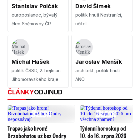
Stanislav Polčák
David Šimek
europoslanec, bývalý
politik hnutí Nestraníci,
člen Sněmovny ČR
učitel
Michal Hašek
Jaroslav Menšík
politik ČSSD, 2. hejtman
architekt, politik hnutí
Jihomoravského kraje
ANO
ČLÁNKY
ODJINUD
Trapas jako hrom!
Týdenní horoskop od
Brzobohatou už bez Ondry
10. do 16. srpna 2026