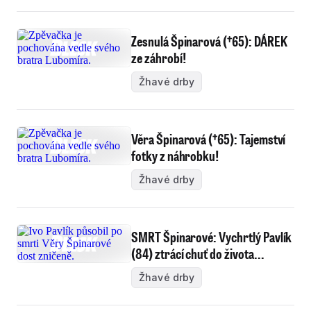
Zesnulá Špinarová (†65): DÁREK
ze záhrobí!
Žhavé drby
Věra Špinarová (†65): Tajemství
fotky z náhrobku!
Žhavé drby
SMRT Špinarové: Vychrtlý Pavlík
(84) ztrácí chuť do života...
Žhavé drby