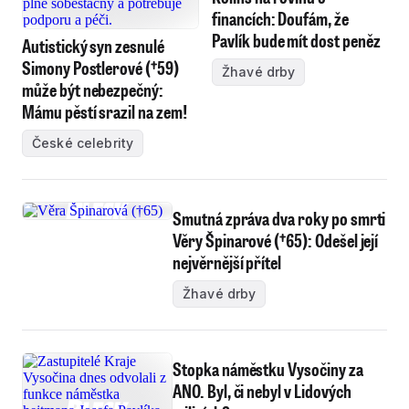
financích: Doufám, že
Pavlík bude mít dost peněz
Autistický syn zesnulé
Simony Postlerové (†59)
Žhavé drby
může být nebezpečný:
Mámu pěstí srazil na zem!
České celebrity
Smutná zpráva dva roky po smrti
Věry Špinarové (†65): Odešel její
nejvěrnější přítel
Žhavé drby
Stopka náměstku Vysočiny za
ANO. Byl, či nebyl v Lidových