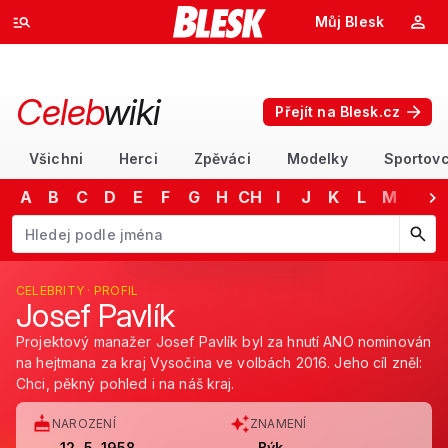
Můj Blesk
Celeb
wiki
Přejít na Blesk.cz
Všichni
Herci
Zpěváci
Modelky
Sportovc
A
B
C
D
E
F
G
H
CH
I
J
K
L
M
N
Začněte psát jméno. Šipkami dolů a nahoru procházejte návrhy, kláv
CELEBRITY · PROFIL
Josef Pavlík
Projektový manažer Josef Pavlík byl za hnutí ANO nominován
na hejtmana za kraj Vysočina ve volbách 2016. Jeho cíl zněl:
Chci, pěkný pohled i na náš kraj.
NAROZENÍ
ZNAMENÍ
12. 5. 1958
Býk