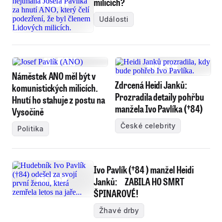
milicích?
Události
Náměstek ANO měl být v
Zdrcená Heidi Janků:
komunistických milicích.
Prozradila detaily pohřbu
Hnutí ho stahuje z postu na
manžela Ivo Pavlíka (†84)
Vysočině
České celebrity
Politika
Ivo Pavlík (†84 ) manžel Heidi
Janků: ZABILA HO SMRT
ŠPINAROVÉ!
Žhavé drby