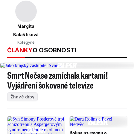
Margita
Balaštíková
Kolegyně
ČLÁNKY
O OSOBNOSTI
Smrt Nečase zamíchala kartami!
Vyjádření šokované televize
Žhavé drby
Rolins na rovinu o