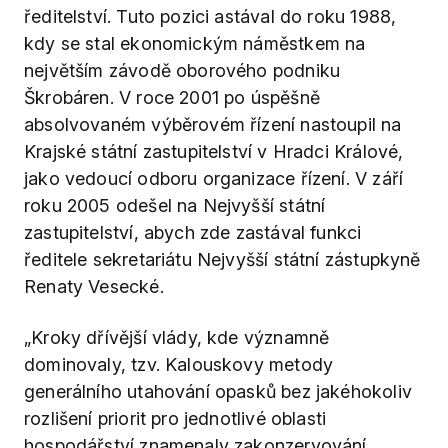
ředitelství. Tuto pozici astával do roku 1988,
kdy se stal ekonomickým náměstkem na
největším závodě oborového podniku
Škrobáren. V roce 2001 po úspěšně
absolvovaném výběrovém řízení nastoupil na
Krajské státní zastupitelství v Hradci Králové,
jako vedoucí odboru organizace řízení. V září
roku 2005 odešel na Nejvyšší státní
zastupitelství, abych zde zastával funkci
ředitele sekretariátu Nejvyšší státní zástupkyně
Renaty Vesecké.
„Kroky dřívější vlády, kde významně
dominovaly, tzv. Kalouskovy metody
generálního utahování opasků bez jakéhokoliv
rozlišení priorit pro jednotlivé oblasti
hospodářství znamenaly zakonzervování