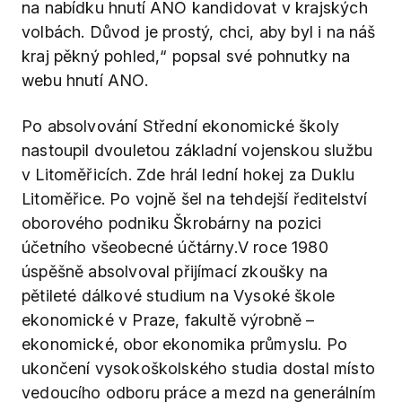
na nabídku hnutí ANO kandidovat v krajských
volbách. Důvod je prostý, chci, aby byl i na náš
kraj pěkný pohled,“ popsal své pohnutky na
webu hnutí ANO.
Po absolvování Střední ekonomické školy
nastoupil dvouletou základní vojenskou službu
v Litoměřicích. Zde hrál lední hokej za Duklu
Litoměřice. Po vojně šel na tehdejší ředitelství
oborového podniku Škrobárny na pozici
účetního všeobecné účtárny.V roce 1980
úspěšně absolvoval přijímací zkoušky na
pětileté dálkové studium na Vysoké škole
ekonomické v Praze, fakultě výrobně –
ekonomické, obor ekonomika průmyslu. Po
ukončení vysokoškolského studia dostal místo
vedoucího odboru práce a mezd na generálním