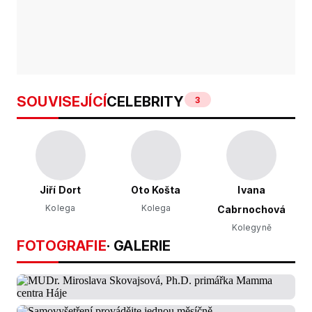
SOUVISEJÍCÍ
CELEBRITY
3
Jiří Dort
Oto Košta
Ivana
Kolega
Kolega
Cabrnochová
Kolegyně
FOTOGRAFIE
· GALERIE