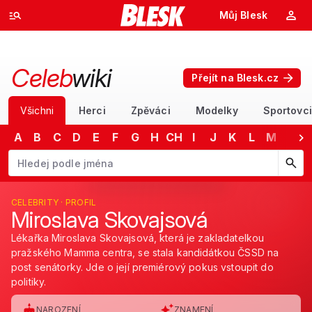
Můj Blesk
Celeb
wiki
Přejít na Blesk.cz
Všichni
Herci
Zpěváci
Modelky
Sportovci
A
B
C
D
E
F
G
H
CH
I
J
K
L
M
N
Začněte psát jméno. Šipkami dolů a nahoru procházejte návrhy, kláv
CELEBRITY · PROFIL
Miroslava Skovajsová
Lékařka Miroslava Skovajsová, která je zakladatelkou
pražského Mamma centra, se stala kandidátkou ČSSD na
post senátorky. Jde o její premiérový pokus vstoupit do
politiky.
NAROZENÍ
ZNAMENÍ