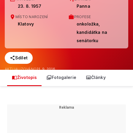
23. 8. 1957
Panna
MÍSTO NAROZENÍ
PROFESE
Klatovy
onkoložka,
kandidátka na
senátorku
Sdílet
AKTUALIZOVÁNO
21. 9. 2016
Životopis
Fotogalerie
Články