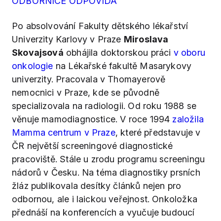
ODBORNICE ODPOVÍDÁ
Po absolvování Fakulty dětského lékařství
Univerzity Karlovy v Praze
Miroslava
Skovajsová
obhájila doktorskou práci
v oboru
onkologie
na Lékařské fakultě Masarykovy
univerzity. Pracovala v Thomayerově
nemocnici v Praze, kde se původně
specializovala na radiologii. Od roku 1988 se
věnuje mamodiagnostice. V roce 1994
založila
Mamma centrum v Praze
, které představuje v
ČR největší screeningové diagnostické
pracoviště. Stále u zrodu programu screeningu
nádorů v Česku. Na téma diagnostiky prsních
žláz publikovala desítky článků nejen pro
odbornou, ale i laickou veřejnost. Onkoložka
přednáší na konferencích a vyučuje budoucí