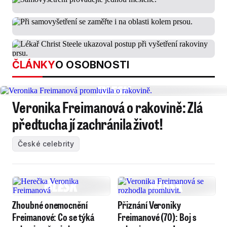
ČLÁNKY
O OSOBNOSTI
Veronika Freimanová o rakovině: Zlá
předtucha jí zachránila život!
České celebrity
Zhoubné onemocnění
Přiznání Veroniky
Freimanové: Co se týká
Freimanové (70): Boj s