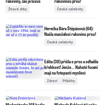
rakoviny, čas je luxus
rakovinou prsu!
Žhavé drby
České celebrity
Herečka Bára Štěpánová (64):
Našla manželovi rakovinu prsu!
České celebrity
Edita (38) přišla o prso a odhalila
křehkost! Jenže... Nahaté focení
mají na fotopasti myslivci
Zdraví
Příběhy
Moderátorka 168 hodin
Michaela Kuklová tři roky