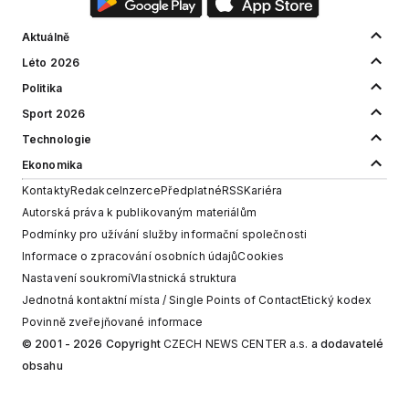
Aktuálně
Léto 2026
Politika
Sport 2026
Technologie
Ekonomika
Kontakty
Redakce
Inzerce
Předplatné
RSS
Kariéra
Autorská práva k publikovaným materiálům
Podmínky pro užívání služby informační společnosti
Informace o zpracování osobních údajů
Cookies
Nastavení soukromí
Vlastnická struktura
Jednotná kontaktní místa / Single Points of Contact
Etický kodex
Povinně zveřejňované informace
© 2001 - 2026 Copyright
CZECH NEWS CENTER a.s.
a dodavatelé
obsahu