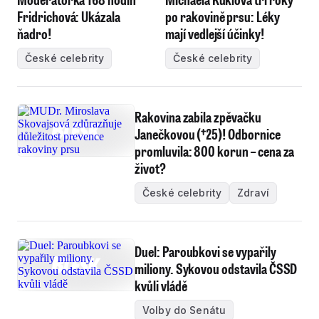
Fridrichová: Ukázala
po rakovině prsu: Léky
ňadro!
mají vedlejší účinky!
České celebrity
České celebrity
Rakovina zabila zpěvačku
Janečkovou (†25)! Odbornice
promluvila: 800 korun – cena za
život?
České celebrity
Zdraví
Duel: Paroubkovi se vypařily
miliony. Sykovou odstavila ČSSD
kvůli vládě
Volby do Senátu