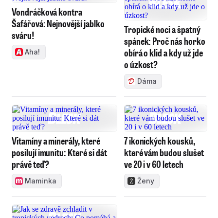
Vondráčková kontra
Šafářová: Nejnovější jablko
Tropické noci a špatný
sváru!
spánek: Proč nás horko
obírá o klid a kdy už jde
Aha!
o úzkost?
Dáma
Vitamíny a minerály, které
7 ikonických kousků,
posilují imunitu: Které si dát
které vám budou slušet
právě teď?
ve 20 i v 60 letech
Maminka
Ženy