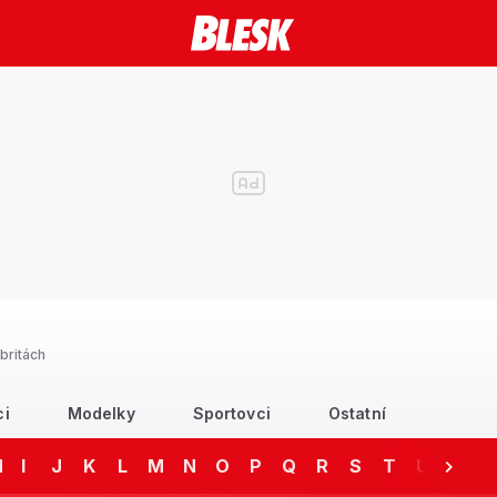
britách
ci
Modelky
Sportovci
Ostatní
H
I
J
K
L
M
N
O
P
Q
R
S
T
U
V