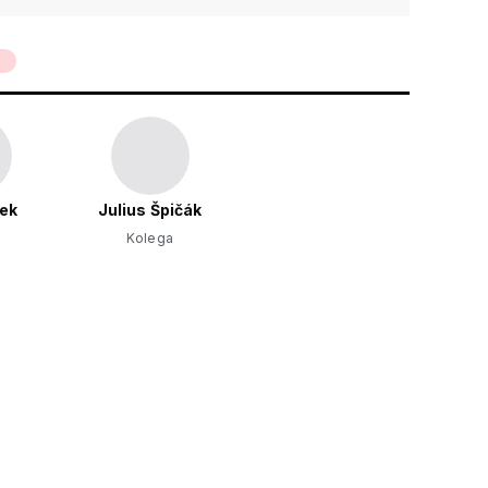
ček
Julius Špičák
Kolega