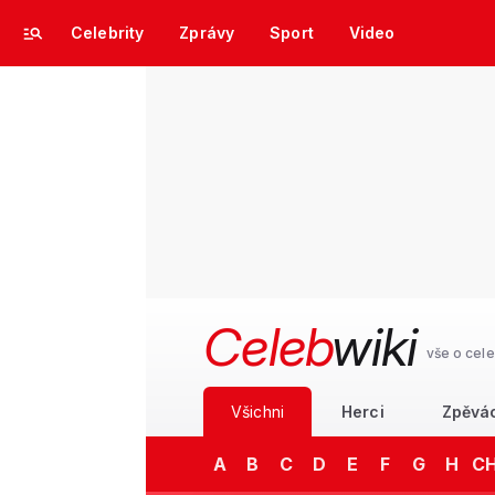
Celebrity
Zprávy
Sport
Video
Celeb
wiki
vše o cele
Všichni
Herci
Zpěvá
A
B
C
D
E
F
G
H
C