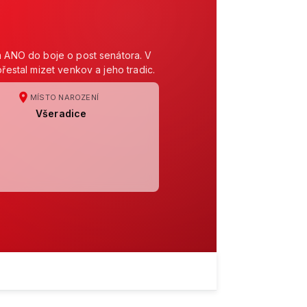
ím ANO do boje o post senátora. V
řestal mizet venkov a jeho tradic.
MÍSTO NAROZENÍ
Všeradice