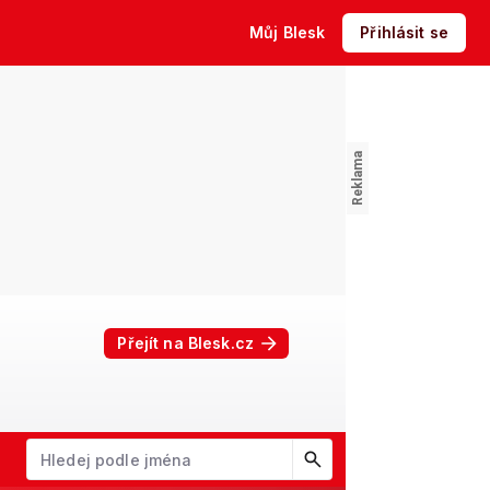
Můj Blesk
Přihlásit se
Přejít na Blesk.cz
W
X
Y
Z
Začněte psát jméno. Šipkami dolů a nahoru procházejte návrhy, kl