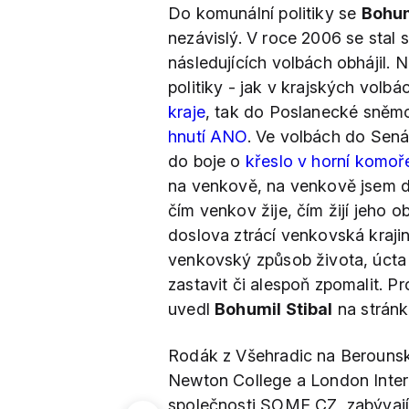
Do komunální politiky se
Bohum
nezávislý. V roce 2006 se stal
následujících volbách obhájil.
politiky - jak v krajských volb
kraje
, tak do Poslanecké sně
hnutí ANO
. Ve volbách do Sen
do boje o
křeslo v horní komoř
na venkově, na venkově jsem d
čím venkov žije, čím žijí jeho o
doslova ztrácí venkovská krajin
venkovský způsob života, úcta 
zastavit či alespoň zpomalit. P
uvedl
Bohumil Stibal
na stránk
Rodák z Všehradic na Beroun
Newton College a London Inter
společnosti SOME CZ, zabývajíc