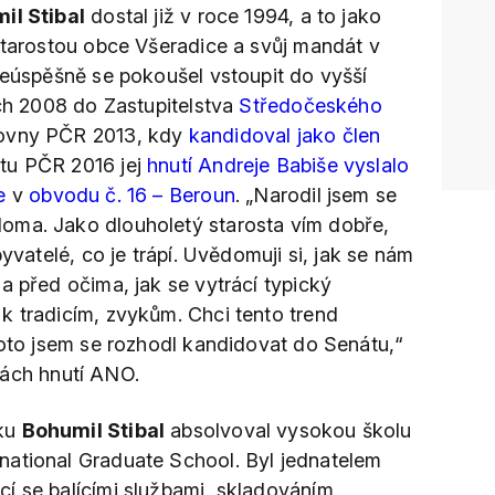
il Stibal
dostal již v roce 1994, a to jako
 starostou obce Všeradice a svůj mandát v
 Neúspěšně se pokoušel vstoupit do vyšší
ách 2008 do Zastupitelstva
Středočeského
movny PČR 2013, kdy
kandidoval jako člen
átu PČR 2016 jej
hnutí Andreje Babiše vyslalo
e
v
obvodu č. 16 – Beroun
. „Narodil jsem se
oma. Jako dlouholetý starosta vím dobře,
byvatelé, co je trápí. Uvědomuji si, jak se nám
a před očima, jak se vytrácí typický
k tradicím, zvykům. Chci tento trend
roto jsem se rozhodl kandidovat do Senátu,“
ách hnutí ANO.
sku
Bohumil Stibal
absolvoval vysokou školu
national Graduate School. Byl jednatelem
í se balícími službami, skladováním,