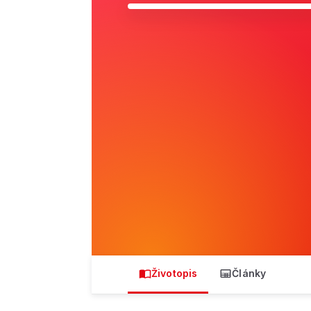
Životopis
Články