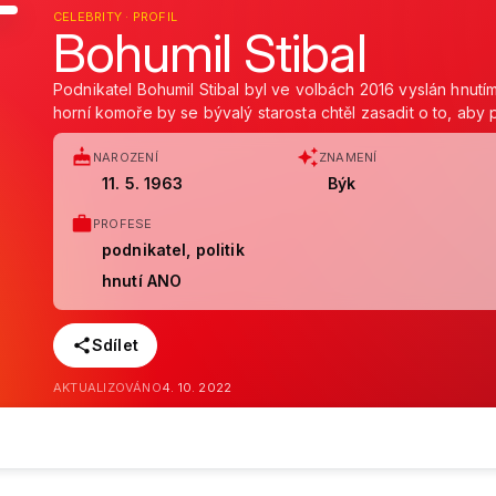
CELEBRITY · PROFIL
Bohumil Stibal
Podnikatel Bohumil Stibal byl ve volbách 2016 vyslán hnut
horní komoře by se bývalý starosta chtěl zasadit o to, aby p
NAROZENÍ
ZNAMENÍ
11. 5. 1963
Býk
PROFESE
podnikatel, politik
hnutí ANO
Sdílet
AKTUALIZOVÁNO
4. 10. 2022