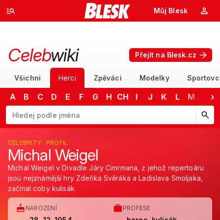
Můj Blesk
Celeb
wiki
Přejít na Blesk.cz
Všichni
Herci
Zpěváci
Modelky
Sportovc
A
B
C
D
E
F
G
H
CH
I
J
K
L
M
N
Začněte psát jméno. Šipkami dolů a nahoru procházejte návrhy, kláv
CELEBRITY · PROFIL
Michal Weigel
Michal Weigel v Divadle Járy Cimrmana, z jehož repertoáru
jsou nejznámější hry Zdeňka Svěráka a Ladislava Smoljaka,
začínal coby kulisák.
NAROZENÍ
PROFESE
28. 12. 1954
herec, kulisák