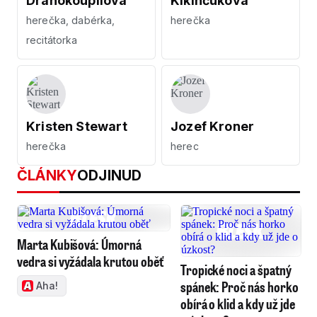
Drahokoupilová
Kikinčuková
herečka, dabérka,
herečka
recitátorka
Kristen Stewart
Jozef Kroner
herečka
herec
ČLÁNKY
ODJINUD
Marta Kubišová: Úmorná
vedra si vyžádala krutou oběť
Tropické noci a špatný
spánek: Proč nás horko
Aha!
obírá o klid a kdy už jde