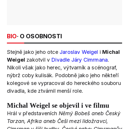
BIO
· O OSOBNOSTI
Stejně jako jeho otce
Jaroslav Weigel
i
Michal
Weigel
zakotvil v
Divadle Járy Cimrmana
.
Nikoli však jako herec, výtvarník a scénograf,
nýbrž coby kulisák. Podobně jako jeho někteří
kolegové se vypracoval do hereckého souboru
divadla, kde ztvárnil menší role.
Michal Weigel se objevil i ve filmu
Hrál v představeních
Němý Bobeš aneb Český
Tarzan, Afrika aneb Češi mezi lidožravci,
Cimrman v říši hudby, České nebe: Cimrmanův