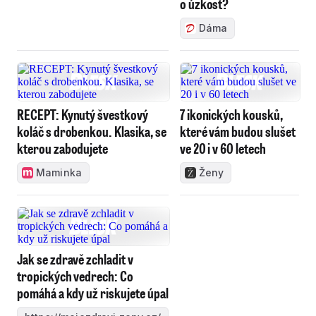
o úzkost?
Dáma
RECEPT: Kynutý švestkový
7 ikonických kousků,
koláč s drobenkou. Klasika, se
které vám budou slušet
kterou zabodujete
ve 20 i v 60 letech
Maminka
Ženy
Jak se zdravě zchladit v
tropických vedrech: Co
pomáhá a kdy už riskujete úpal