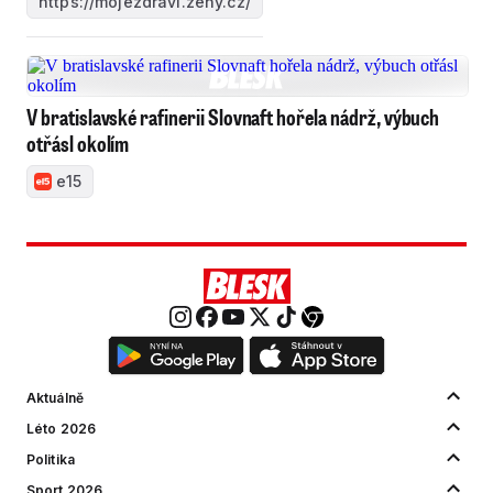
https://mojezdravi.zeny.cz/
V bratislavské rafinerii Slovnaft hořela nádrž, výbuch
otřásl okolím
e15
Aktuálně
Léto 2026
Politika
Sport 2026