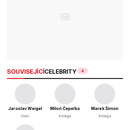
SOUVISEJÍCÍ
CELEBRITY
4
Jaroslav Weigel
Miloň Čepelka
Marek Šimon
Otec
Kolega
Kolega