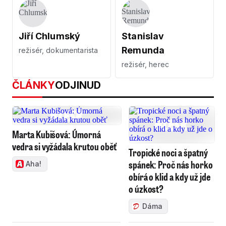
Jiří Chlumský
Stanislav
Remunda
režisér, dokumentarista
režisér, herec
ČLÁNKY
ODJINUD
Marta Kubišová: Úmorná
vedra si vyžádala krutou oběť
Tropické noci a špatný
spánek: Proč nás horko
Aha!
obírá o klid a kdy už jde
o úzkost?
Dáma