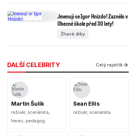
Jmenuji se Igor Hnízdo! Zaznělo v
Obecné škole před 30 lety!
Žhavé drby
DALŠÍ CELEBRITY
Celý rejstřík
Martin Šulík
Sean Ellis
režisér, scenárista,
režisér, scenárista
herec, pedagog