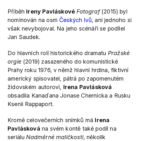
Příběh
Ireny Pavláskové
Fotograf
(2015) byl
nominován na osm
Českých lvů
, ani jednoho si
však nevybojoval. Na jeho scénáři se podílel
Jan Saudek.
Do hlavních rolí historického dramatu
Pražské
orgie
(2019) zasazeného do komunistické
Prahy roku 1976, v němž hlavní hrdina, fiktivní
americký spisovatel, pátrá po zapomenutém
židovském autorovi,
Irena Pavlásková
obsadila Kanaďana Jonase Chernicka a Rusku
Ksenii Rappaport.
Kromě celovečerních snímků má
Irena
Pavlásková
na svém kontě také podíl na
seriálu
Nadměrné maličkosti
, několik