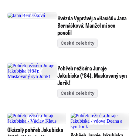
Hvězda Vyprávěj a »Hasičů« Jana
Bernášková: Manžel mi sex
povolil
České celebrity
Pohřeb režiséra Juraje
Jakubiska (†84): Maskovaný syn
Jorik!
České celebrity
Okázalý pohřeb Jakubiska
Pohřeb Juraje Jakubiska