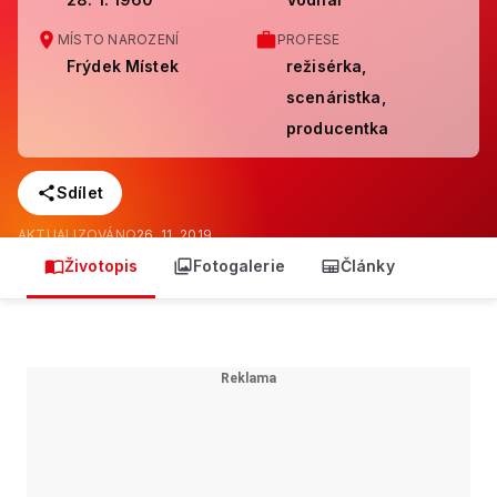
MÍSTO NAROZENÍ
PROFESE
Frýdek Místek
režisérka,
scenáristka,
producentka
Sdílet
AKTUALIZOVÁNO
26. 11. 2019
Životopis
Fotogalerie
Články