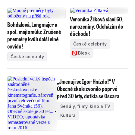
Veronika Žilková slaví 60.
Bohdalová, Langmajer a
narozeniny: Odcházím do
spol. mají smůlu: Zrušené
důchodu!
premiéry kvůli další vlně
České celebrity
covidu!
Blesk
České celebrity
„Jmenuji se Igor Hnízdo!“ V
Obecné škole zvonilo poprvé
před 30 lety, dotkla se Oscara
Seriály, filmy, kino a TV
Kultura