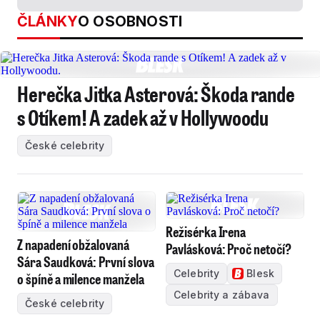
ČLÁNKY
O OSOBNOSTI
Herečka Jitka Asterová: Škoda rande
s Otíkem! A zadek až v Hollywoodu
České celebrity
Režisérka Irena
Z napadení obžalovaná
Pavlásková: Proč netočí?
Sára Saudková: První slova
Celebrity
Blesk
o špíně a milence manžela
Celebrity a zábava
České celebrity