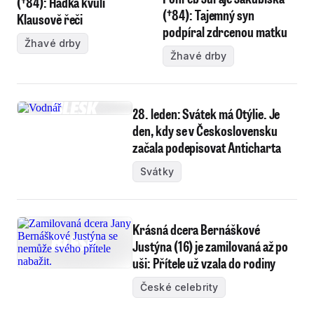
(†84): Hádka kvůli
(†84): Tajemný syn
Klausově řeči
podpíral zdrcenou matku
Žhavé drby
Žhavé drby
28. leden: Svátek má Otýlie. Je
den, kdy se v Československu
začala podepisovat Anticharta
Svátky
Krásná dcera Bernáškové
Justýna (16) je zamilovaná až po
uši: Přítele už vzala do rodiny
České celebrity