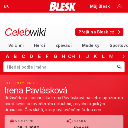
Můj Blesk
Celeb
wiki
Přejít na Blesk.cz
Všichni
Herci
Zpěváci
Modelky
Sportovc
A
B
C
D
E
F
G
H
CH
I
J
K
L
M
N
Začněte psát jméno. Šipkami dolů a nahoru procházejte návrhy, kláv
CELEBRITY · PROFIL
Irena Pavlásková
Režisérka a scenáristka Irena Pavlásková na sebe upozornila
hned svým celovečerním debutem, psychologickým
dramatem Čas sluhů, který byl ověnčen řadou cen.
NAROZENÍ
ZNAMENÍ
28. 1. 1960
Vodnář