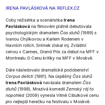
IRENA PAVLÁSKOVÁ NA REFLEX.CZ
Coby režisérka a scenáristka
Irena
Pavlásková
na filmovém plátně debutovala
psychologickým dramatem
Čas sluhů
(1989) s
Ivanou Chýlkovou a Karlem Rodenem v
hlavních rolích. Snímek získal mj. Zvláštní
cenou v Cannes, Grand Prix za debut na MFF v
Montrealu či Cenu kritiky na MFF v Moskvě.
Dále následovalo dramatické podobenství
Corpus delicti
(1991). Na úspěšný
Čas sluhů
Irena Pavlásková
navázala dramatem
Čas
dluhů
(1998). Mrazivá komedii
Zemský ráj to
napohled
(2009) vynesla Vilmě Cibulkové cenu
pro nejlepší herečku na festivalu v Moskvě.