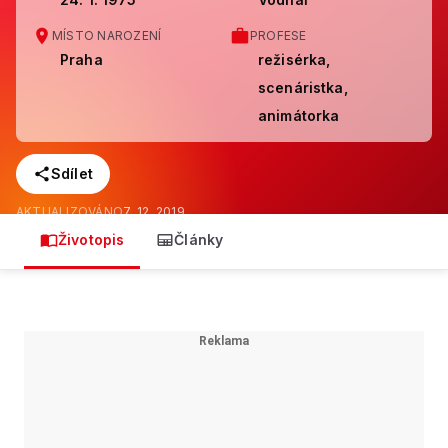
MÍSTO NAROZENÍ
PROFESE
Praha
režisérka,
scenáristka,
animátorka
Sdílet
AKTUALIZOVÁNO
7. 12. 2019
Životopis
Články