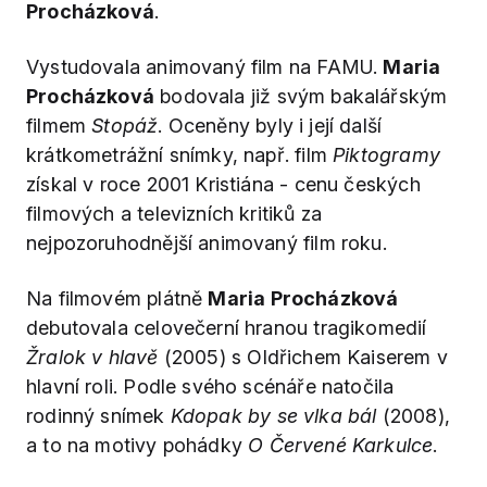
Procházková
.
Vystudovala animovaný film na FAMU.
Maria
Procházková
bodovala již svým bakalářským
filmem
Stopáž
. Oceněny byly i její další
krátkometrážní snímky, např. film
Piktogramy
získal v roce 2001 Kristiána - cenu českých
filmových a televizních kritiků za
nejpozoruhodnější animovaný film roku.
Na filmovém plátně
Maria Procházková
debutovala celovečerní hranou tragikomedií
Žralok v hlavě
(2005) s Oldřichem Kaiserem v
hlavní roli. Podle svého scénáře natočila
rodinný snímek
Kdopak by se vlka bál
(2008),
a to na motivy pohádky
O Červené Karkulce
.