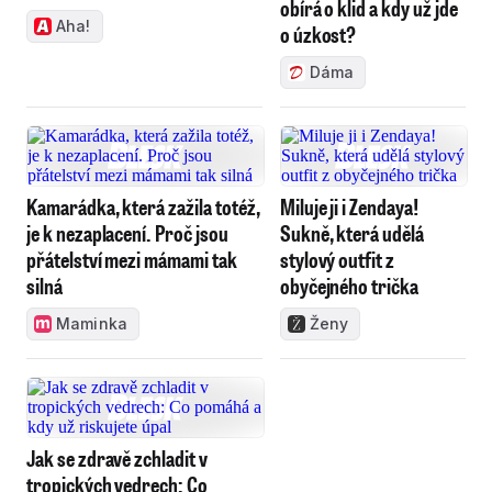
obírá o klid a kdy už jde
Aha!
o úzkost?
Dáma
Kamarádka, která zažila totéž,
Miluje ji i Zendaya!
je k nezaplacení. Proč jsou
Sukně, která udělá
přátelství mezi mámami tak
stylový outfit z
silná
obyčejného trička
Maminka
Ženy
Jak se zdravě zchladit v
tropických vedrech: Co