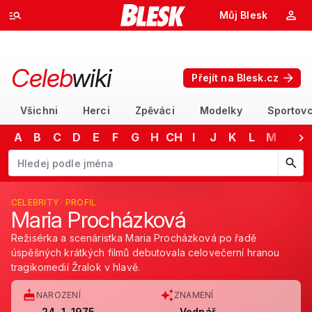
Můj Blesk
Celeb
wiki
Přejít na Blesk.cz
Všichni
Herci
Zpěváci
Modelky
Sportovc
A
B
C
D
E
F
G
H
CH
I
J
K
L
M
N
Začněte psát jméno. Šipkami dolů a nahoru procházejte návrhy, kláv
CELEBRITY · PROFIL
Maria Procházková
Režisérka a scenáristka Maria Procházková po řadě
úspěšných krátkých filmů debutovala celovečerní hranou
tragikomedií Žralok v hlavě.
NAROZENÍ
ZNAMENÍ
24. 1. 1975
Vodnář