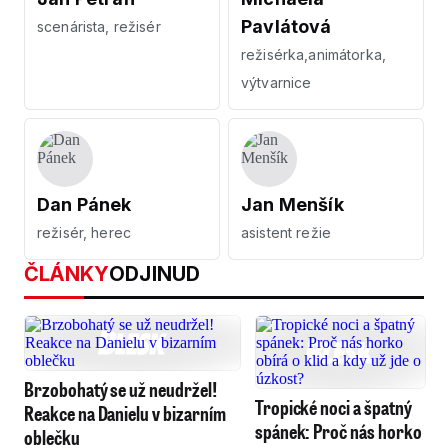
Pavlátová
scenárista, režisér
režisérka,animátorka,
výtvarnice
Dan Pánek
Jan Menšík
režisér, herec
asistent režie
ČLÁNKY
ODJINUD
Brzobohatý se už neudržel!
Tropické noci a špatný
Reakce na Danielu v bizarním
spánek: Proč nás horko
oblečku