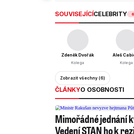
SOUVISEJÍCÍ
CELEBRITY
Zdeněk Dvořák
Aleš Cabi
Kolega
Kolega
Zobrazit všechny (6)
ČLÁNKY
O OSOBNOSTI
Mimořádné jednání kv
Vedení STAN ho k rez