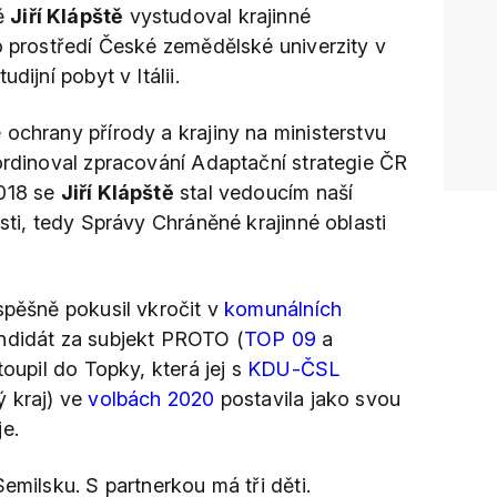
ě
Jiří Klápště
vystudoval krajinné
o prostředí České zemědělské univerzity v
dijní pobyt v Itálii.
ochrany přírody a krajiny na ministerstvu
oordinoval zpracování Adaptační strategie ČR
2018 se
Jiří Klápště
stal vedoucím naší
asti, tedy Správy Chráněné krajinné oblasti
pěšně pokusil vkročit v
komunálních
ndidát za subjekt PROTO (
TOP 09
a
toupil do Topky, která jej s
KDU-ČSL
ý kraj) ve
volbách 2020
postavila jako svou
e.
emilsku. S partnerkou má tři děti.