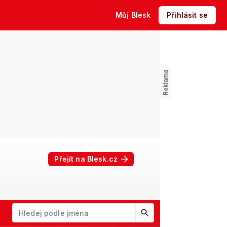
Můj Blesk
Přihlásit se
Přejít na Blesk.cz
W
X
Y
Z
Začněte psát jméno. Šipkami dolů a nahoru procházejte návrhy, kl