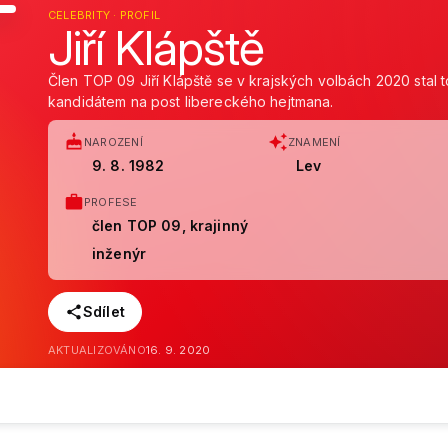
CELEBRITY · PROFIL
Jiří Klápště
Člen TOP 09 Jiří Klápště se v krajských volbách 2020 sta
kandidátem na post libereckého hejtmana.
NAROZENÍ
ZNAMENÍ
9. 8. 1982
Lev
PROFESE
člen TOP 09, krajinný
inženýr
Sdílet
AKTUALIZOVÁNO
16. 9. 2020