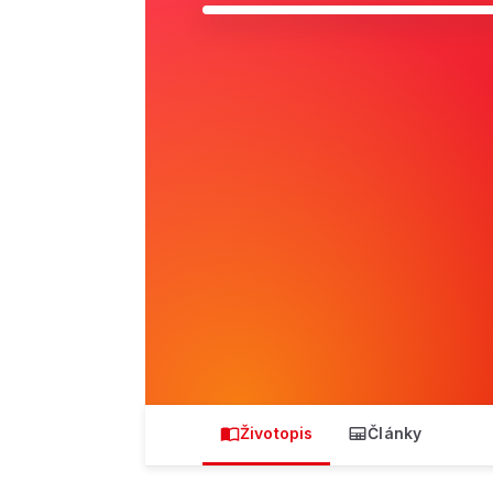
Životopis
Články