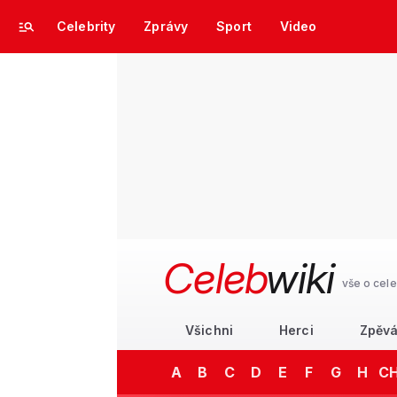
Celebrity
Zprávy
Sport
Video
Celeb
wiki
vše o cele
Všichni
Herci
Zpěvá
A
B
C
D
E
F
G
H
C