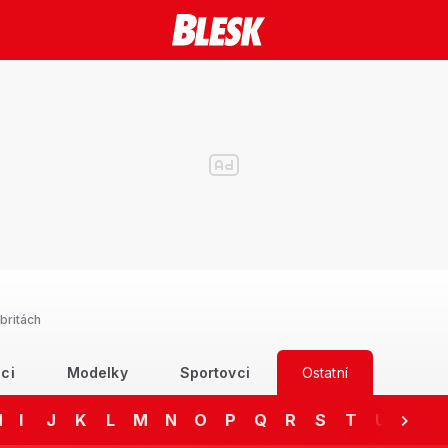
britách
ci
Modelky
Sportovci
Ostatní
H
I
J
K
L
M
N
O
P
Q
R
S
T
U
V