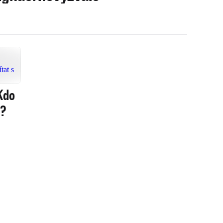
Kdo
h?