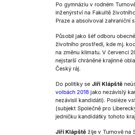
Po gymnáziu v rodném Turnov
inženýrství na Fakultě životníh
Praze a absolvoval zahraniční stu
Působil jako šéf odboru obecné 
životního prostředí, kde mj. k
na změnu klimatu. V červenci 
nejstarší chráněné krajinné obl
Český ráj.
Do politiky se
Jiří Klápště
neús
volbách 2018
jako nezávislý ka
nezávislí kandidáti). Posléze vs
(subjekt Společně pro Libereck
jedničku kandidátky tohoto kraj
Jiří Klápště
žije v Turnově na S