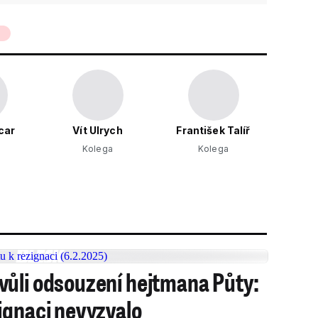
6
car
Vít Ulrych
František Talíř
Kolega
Kolega
ůli odsouzení hejtmana Půty:
ignaci nevyzvalo