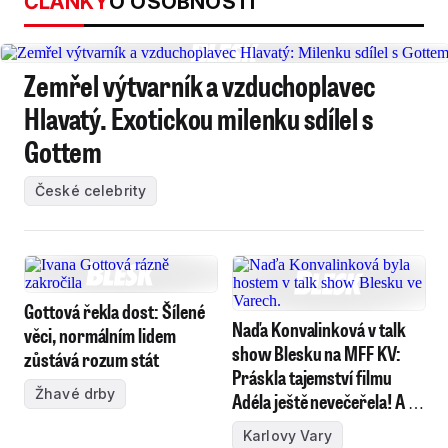
ČLÁNKY
O OSOBNOSTI
Zemřel výtvarník a vzduchoplavec
Hlavatý. Exotickou milenku sdílel s
Gottem
České celebrity
Gottová řekla dost: Šílené
Naďa Konvalinková v talk
věci, normálním lidem
show Blesku na MFF KV:
zůstává rozum stát
Práskla tajemství filmu
Žhavé drby
Adéla ještě nevečeřela! A o
drsných recesích Kaisera s
Karlovy Vary