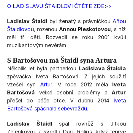
O LADISLAVU ŠTAIDLOVI ČTĚTE ZDE>>
Ladislav Štaidl
byl ženatý s právničkou
Aňou
Štaidlovou
, rozenou
Annou Pleskotovou
, s níž
měl tři děti. Rozvedli se roku 2001 kvůli
muzikantovým nevěrám.
S Bartošovou má Štaidl syna Artura
Několik let byla partnerkou
Ladislava Štaidla
zpěvačka Iveta Bartošová. Z jejich soužití
vzešel syn
Artur
. V roce 2012 měla
Iveta
Bartošová
velké osobní problémy a
Artur
přešel do péče otce. V dubnu 2014
Iveta
Bartošová spáchala sebevraždu.
Ladislav Štaidl
spal rovněž s Jitkou
Zelenkovou a svedl i Daru Rolins, když teprve