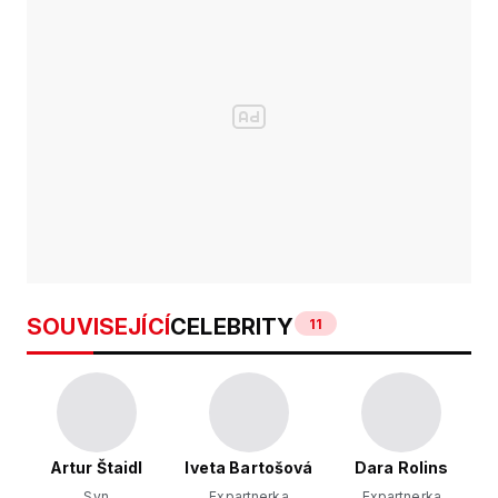
SOUVISEJÍCÍ
CELEBRITY
11
Artur Štaidl
Iveta Bartošová
Dara Rolins
Syn
Expartnerka
Expartnerka