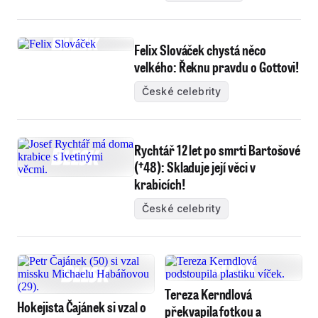
Lábusem!
Felix Slováček chystá něco
velkého: Řeknu pravdu o Gottovi!
České celebrity
Rychtář 12 let po smrti Bartošové
(†48): Skladuje její věci v
krabicích!
České celebrity
Tereza Kerndlová
Hokejista Čajánek si vzal o
překvapila fotkou a