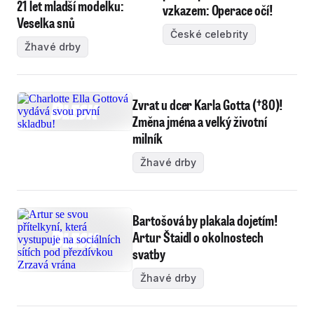
21 let mladší modelku:
vzkazem: Operace očí!
Veselka snů
České celebrity
Žhavé drby
Zvrat u dcer Karla Gotta (†80)!
Změna jména a velký životní
milník
Žhavé drby
Bartošová by plakala dojetím!
Artur Štaidl o okolnostech
svatby
Žhavé drby