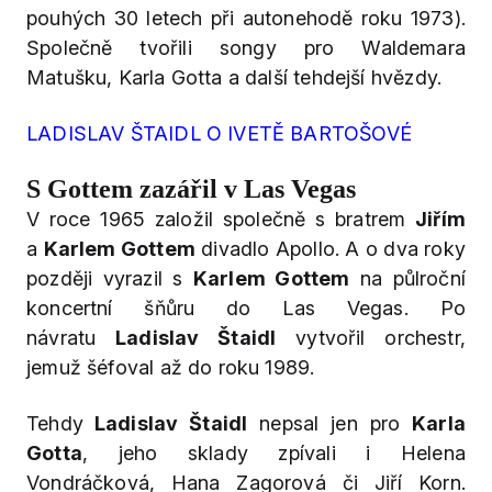
pouhých 30 letech při autonehodě roku 1973).
Společně tvořili songy pro Waldemara
Matušku, Karla Gotta a další tehdejší hvězdy.
LADISLAV ŠTAIDL O IVETĚ BARTOŠOVÉ
S Gottem zazářil v Las Vegas
V roce 1965 založil společně s bratrem
Jiřím
a
Karlem Gottem
divadlo Apollo. A o dva roky
později vyrazil s
Karlem Gottem
na půlroční
koncertní šňůru do Las Vegas. Po
návratu
Ladislav Štaidl
vytvořil orchestr,
jemuž šéfoval až do roku 1989.
Tehdy
Ladislav Štaidl
nepsal jen pro
Karla
Gotta
, jeho sklady zpívali i Helena
Vondráčková, Hana Zagorová či Jiří Korn.