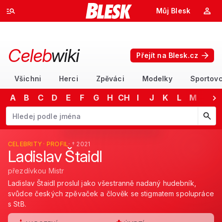
Můj Blesk
Celeb
wiki
Přejít na Blesk.cz
Všichni
Herci
Zpěváci
Modelky
Sportovc
A
B
C
D
E
F
G
H
CH
I
J
K
L
M
N
Začněte psát jméno. Šipkami dolů a nahoru procházejte návrhy, kláv
CELEBRITY · PROFIL
· † 2021
Ladislav Štaidl
přezdívkou Mistr
Ladislav Štaidl proslul jako všestranně nadaný hudebník,
svůdce českých zpěvaček a člověk se stigmatem spolupráce
s StB.