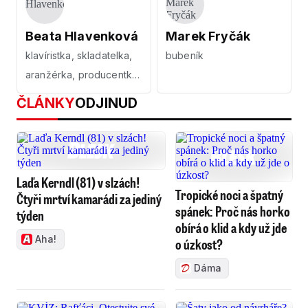
Beata Hlavenková
Marek Fryčák
klavíristka, skladatelka,
bubeník
aranžérka, producentka,
pedagožka
ČLÁNKY
ODJINUD
Laďa Kerndl (81) v slzách!
Tropické noci a špatný
Čtyři mrtví kamarádi za jediný
spánek: Proč nás horko
týden
obírá o klid a kdy už jde
Aha!
o úzkost?
Dáma