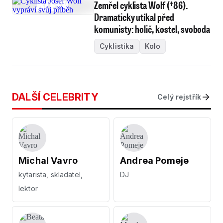
Zemřel cyklista Wolf (†86).
Dramaticky utíkal před
komunisty: holič, kostel, svoboda
Cyklistika
Kolo
DALŠÍ CELEBRITY
Celý rejstřík
Michal Vavro
Andrea Pomeje
kytarista, skladatel,
DJ
lektor