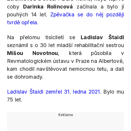
coby
Darinka Rolincová
začínala a bylo jí
pouhých 14 let.
Zpěvačka se do něj později
tvrdě opřela.
Na přelomu tisíciletí se
Ladislav Štaidl
seznámil s o 30 let mladší rehabilitační sestrou
Míšou Novotnou
, která
působila v
Revmatologickém ústavu v Praze na Albertově,
kam chodil navštěvovat nemocnou tetu, a dali
se dohromady.
Ladislav Štaidl zemřel 31. ledna 2021.
Bylo mu
75 let.