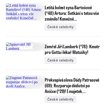
Letitá bolest syna Bartošové
(†48) Artura: Setkání s tetou vše
změnilo! Konečně…
České celebrity
Zemřel Jiří Lamberk (†78): Kmotr
pro Gotta i lékař Matušky!
České celebrity
Překvapivá slova Dády Patrasové
(69): Rozporuje dědictví po
Aničce (†29)! I majetek...
České celebrity