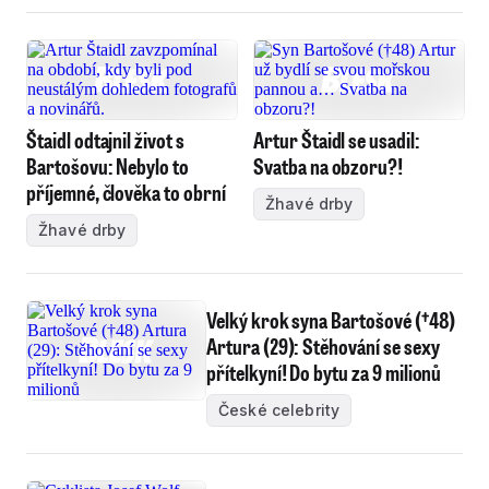
Štaidl odtajnil život s
Artur Štaidl se usadil:
Bartošovu: Nebylo to
Svatba na obzoru?!
příjemné, člověka to obrní
Žhavé drby
Žhavé drby
Velký krok syna Bartošové (†48)
Artura (29): Stěhování se sexy
přítelkyní! Do bytu za 9 milionů
České celebrity