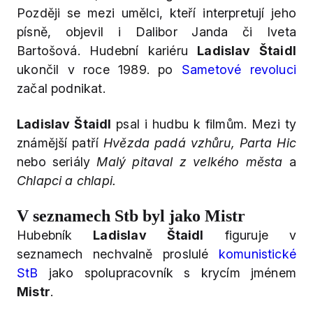
Později se mezi umělci, kteří interpretují jeho
písně, objevil i Dalibor Janda či Iveta
Bartošová. Hudební kariéru
Ladislav Štaidl
ukončil v roce 1989. po
Sametové revoluci
začal podnikat.
Ladislav Štaidl
psal i hudbu k filmům. Mezi ty
známější patří
Hvězda padá vzhůru, Parta Hic
nebo seriály
Malý pitaval z velkého města
a
Chlapci a chlapi.
V seznamech Stb byl jako Mistr
Hubebník
Ladislav Štaidl
figuruje v
seznamech nechvalně proslulé
komunistické
StB
jako spolupracovník s krycím jménem
Mistr
.