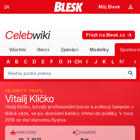
Můj Blesk
Celeb
wiki
Přejít na Blesk.cz
Všichni
Herci
Zpěváci
Modelky
Sportovc
A
B
C
D
E
F
G
H
CH
I
J
K
L
M
N
Začněte psát jméno. Šipkami dolů a nahoru procházejte návrhy, kláv
CELEBRITY · PROFIL
Vitalij Kličko
Vitalij Kličko, bývalý profesionální boxer a světový šampión v
těžké váze, se po skončení kariéry vrhnul do politiky. V roce
2019 se stal starostou Kyjeva.
NAROZENÍ
ZNAMENÍ
19. 7. 1971
Rak