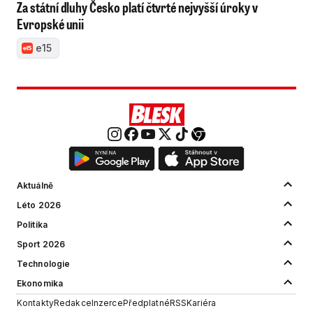
Za státní dluhy Česko platí čtvrté nejvyšší úroky v
Evropské unii
e15
Aktuálně
Léto 2026
Politika
Sport 2026
Technologie
Ekonomika
Kontakty
Redakce
Inzerce
Předplatné
RSS
Kariéra