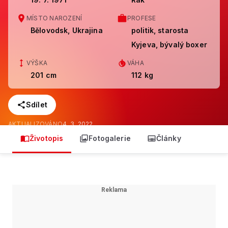
MÍSTO NAROZENÍ
PROFESE
Bělovodsk, Ukrajina
politik, starosta
Kyjeva, bývalý boxer
VÝŠKA
VÁHA
201 cm
112 kg
Sdílet
AKTUALIZOVÁNO
4. 3. 2022
Životopis
Fotogalerie
Články