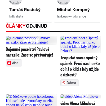
Tomáš Rosický
Michal Kempný
fotbalista
hokejový obránce
ČLÁNKY
ODJINUD
Dojemné poselství Pavlové
narazilo: Zase se přetvařuje!
Tropické noci a špatný
spánek: Proč nás horko
Aha!
obírá o klid a kdy už jde
o úzkost?
Dáma
video Alena Mihulová