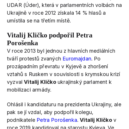
UDAR (Úder), která v parlamentních volbách na
Ukrajině v roce 2012 získala 14 % hlasů a
umístila se na třetím místě.
Vitalij Kličko podpořil Petra
Porošenka
V roce 2013 byl jednou z hlavních mediálních
tváří protestů zvaných
Euromajdan
. Po
prozápadním převratu v Kyjevě a zhoršení
vztahů s Ruskem v souvislosti s krymskou krizí
vyzval
Vitalij Kličko
ukrajinský parlament k
mobilizaci armády.
Ohlásil i kandidaturu na prezidenta Ukrajiny, ale
pak se jí
vzdal, aby podpořil kolegu,
podnikatele
Petra Porošenka
.
Vitalij Kličko
v
roce 2019 kandidoval na starostu Kyjeva. Ve