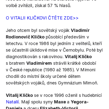
volbě zvítězil, získal 57 % hlasů.
O VITALII KLIČKOVI ČTĚTE ZDE>>
Jeho otcem byl sovětský voják
Vladimír
Rodionovič Kličko
působící především v
letectvu. V roce 1986 byl jedním z velitelů, kteří
se účastnili úklidové mise v Černobylu. Poté byl
diagnostikován s rakovinou.
Vitalij Kličko
s bratrem
Vladimírem
strávili krátké období
v České republice (1980 až 1985). V Mimoni
chodili do místní školy určené dětem
sovětských vojáků, dnes Gymnázium Mimoň.
Vitalij Kličko
se v roce 1996 oženil s hudebnicí
Natalií
. Mají spolu syny
Maxe
a
Yegora-
Daniela
a dceru
Elizabeth-Victorii
.