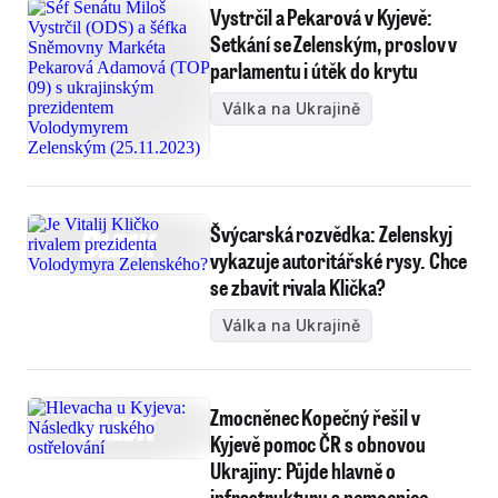
Vystrčil a Pekarová v Kyjevě:
Setkání se Zelenským, proslov v
parlamentu i útěk do krytu
Válka na Ukrajině
Švýcarská rozvědka: Zelenskyj
vykazuje autoritářské rysy. Chce
se zbavit rivala Klička?
Válka na Ukrajině
Zmocněnec Kopečný řešil v
Kyjevě pomoc ČR s obnovou
Ukrajiny: Půjde hlavně o
infrastrukturu a nemocnice