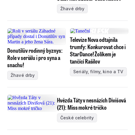
Žhavé drby
Televize Nova odtajnila
trumfy: Konkurovat chce i
Donutilův rodinný byznys:
StarDance! Žolíkem je
Role v seriálu i pro syna a
tančící Rašilov
snachu!
Seriály, filmy, kino a TV
Žhavé drby
Hvězda Táty v nesnázích Divišová
(21): Miss mokré tričko
České celebrity