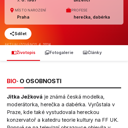
MÍSTO NAROZENÍ
PROFESE
Praha
herečka, dabérka
Sdílet
AKTUALIZOVÁNO
1. 4. 2014
Životopis
Fotogalerie
Články
BIO
· O OSOBNOSTI
Jitka Ježková
je známá česká modelka,
moderátorka, herečka a dabérka. Vyrůstala v
Praze, kde také vystudovala hereckou
konzervatoř a katedru teorie kultury na FF UK.
Poprvé se na televizní obrazovce objevila v