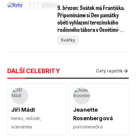
9. březen: Svátek má Františka.
Připomínáme si Den památky
obětí vyhlazení terezínského
rodinného tábora v Osvětimi-
Březince
Svátky
DALŠÍ CELEBRITY
Celý rejstřík
Jiří Mádl
Jeanette
Rosenbergová
herec, režisér,
scenárista
pornoherečka