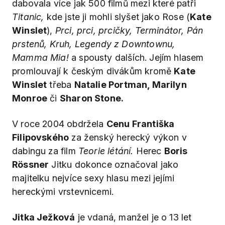
dabovala více jak 500 filmů mezi které patři
Titanic,
kde jste ji mohli slyšet jako Rose (
Kate
Winslet
),
Prci, prci, prcičky, Terminátor, Pán
prstenů, Kruh, Legendy z Downtownu,
Mamma Mia!
a spousty dalších. Jejím hlasem
promlouvají k českým divákům kromě
Kate
Winslet
třeba
Natalie Portman, Marilyn
Monroe
či
Sharon Stone.
V roce 2004 obdržela
Cenu Františka
Filipovského
za ženský herecký výkon v
dabingu za film
Teorie létání.
Herec
Boris
Rössner
Jitku dokonce označoval jako
majitelku nejvíce sexy hlasu mezi jejími
hereckými vrstevnicemi.
Jitka Ježková
je vdaná, manžel je o 13 let