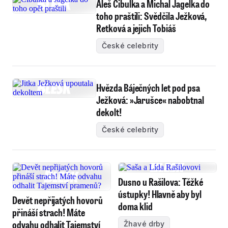
Aleš Cibulka a Michal Jagelka do
toho praštili: Svědčila Ježková,
Retková a jejich Tobiáš
České celebrity
Hvězda Báječných let pod psa
Ježková: »Jarušce« nabobtnal
dekolt!
České celebrity
Dusno u Rašilova: Těžké
ústupky! Hlavně aby byl
Devět nepřijatých hovorů
doma klid
přináší strach! Máte
odvahu odhalit Tajemství
Žhavé drby