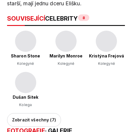
starší, mají jednu dceru Elišku.
SOUVISEJÍCÍ
CELEBRITY
8
Sharon Stone
Marilyn Monroe
Kristýna Frejová
Kolegyně
Kolegyně
Kolegyně
Dušan Sitek
Kolega
Zobrazit všechny (7)
FOTOGRAFIE
· GALERIE