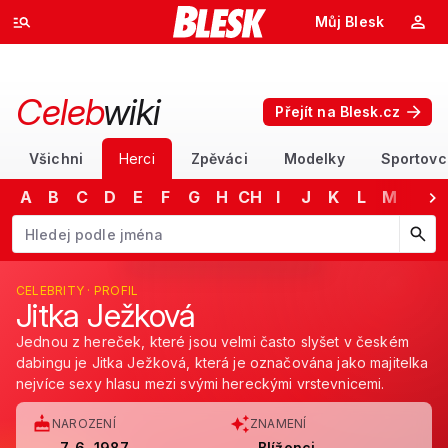
Můj Blesk
Celeb
wiki
Přejít na Blesk.cz
Všichni
Herci
Zpěváci
Modelky
Sportovc
A
B
C
D
E
F
G
H
CH
I
J
K
L
M
N
Začněte psát jméno. Šipkami dolů a nahoru procházejte návrhy, kláv
CELEBRITY · PROFIL
Jitka Ježková
Jednou z hereček, které jsou velmi často slyšet v českém
dabingu je Jitka Ježková, která je označována jako majitelka
nejvíce sexy hlasu mezi svými hereckými vrstevnicemi.
NAROZENÍ
ZNAMENÍ
7. 6. 1987
Blíženci