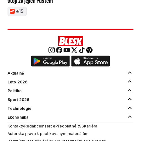
stojí za jejich růstem
e15
Aktuálně
Léto 2026
Politika
Sport 2026
Technologie
Ekonomika
Kontakty
Redakce
Inzerce
Předplatné
RSS
Kariéra
Autorská práva k publikovaným materiálům