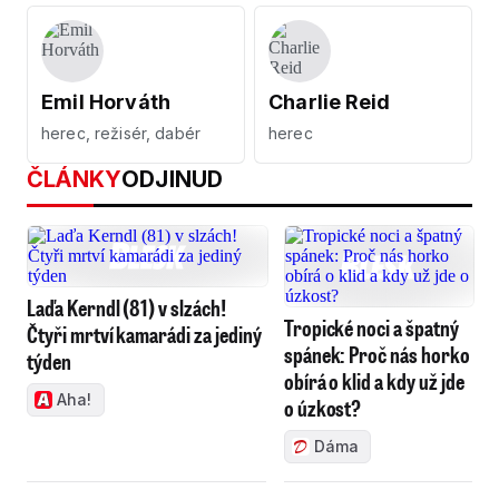
Emil Horváth
Charlie Reid
herec, režisér, dabér
herec
ČLÁNKY
ODJINUD
Laďa Kerndl (81) v slzách!
Tropické noci a špatný
Čtyři mrtví kamarádi za jediný
spánek: Proč nás horko
týden
obírá o klid a kdy už jde
Aha!
o úzkost?
Dáma