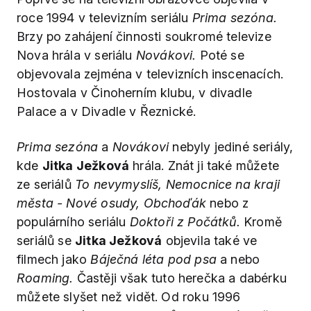
roce 1994 v televizním seriálu
Prima sezóna.
Brzy po zahájení činnosti soukromé televize
Nova hrála v seriálu
Novákovi.
Poté se
objevovala zejména v televizních inscenacích.
Hostovala v Činoherním klubu, v divadle
Palace a v Divadle v Řeznické.
Prima sezóna
a
Novákovi
nebyly jediné seriály,
kde
Jitka Ježková
hrála. Znát ji také můžete
ze seriálů
To nevymyslíš, Nemocnice na kraji
města - Nové osudy, Obchoďák
nebo z
populárního seriálu
Doktoři z Počátků.
Kromě
seriálů se
Jitka Ježková
objevila také ve
filmech jako
Báječná léta pod psa
a nebo
Roaming.
Častěji však tuto herečka a dabérku
můžete slyšet než vidět. Od roku 1996