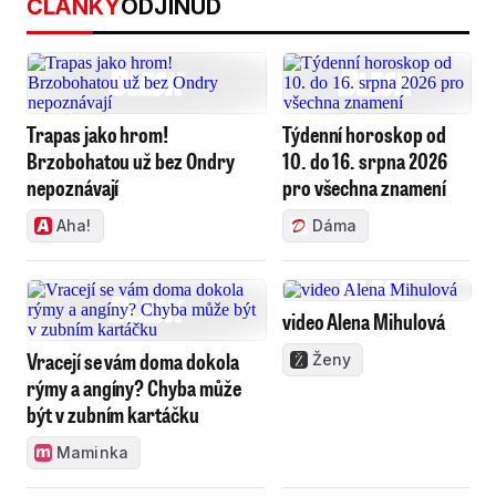
ČLÁNKY
ODJINUD
Trapas jako hrom!
Týdenní horoskop od
Brzobohatou už bez Ondry
10. do 16. srpna 2026
nepoznávají
pro všechna znamení
Aha!
Dáma
video Alena Mihulová
Vracejí se vám doma dokola
Ženy
rýmy a angíny? Chyba může
být v zubním kartáčku
Maminka