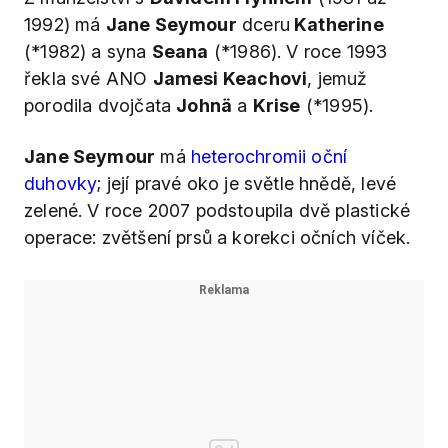
1992) má
Jane Seymour
dceru
Katherine
(*1982) a syna
Seana
(*1986). V roce 1993
řekla své ANO
Jamesi Keachovi
, jemuž
porodila dvojčata
Johnä
a
Krise
(*1995).
Jane Seymour
má
heterochromii oční
duhovky
; její pravé oko je světle hnědě, levé
zelené. V roce 2007 podstoupila dvě plastické
operace: zvětšení prsů a korekci očních víček.