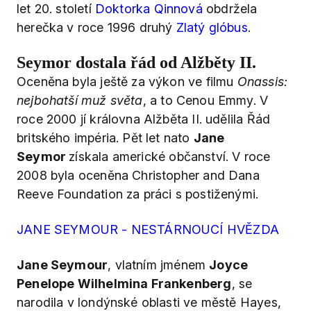
let 20. století
Doktorka Qinnová
obdržela
herečka v roce 1996 druhý
Zlatý glóbus
.
Seymor dostala řád od Alžběty II.
Oceněna byla ještě za výkon ve filmu
Onassis:
nejbohatší muž světa
, a to Cenou Emmy. V
roce 2000 jí královna Alžběta II. udělila Řád
britského impéria. Pět let nato
Jane
Seymor
získala americké občanství. V roce
2008 byla oceněna Christopher and Dana
Reeve Foundation za práci s postiženými.
JANE SEYMOUR - NESTÁRNOUCÍ HVĚZDA
Jane Seymour
, vlatním jménem
Joyce
Penelope Wilhelmina Frankenberg
, se
narodila v londýnské oblasti ve městě Hayes,