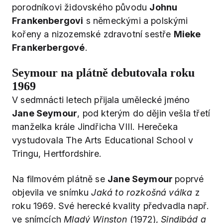
porodníkovi židovského původu
Johnu
Frankenbergovi
s německými a polskými
kořeny a nizozemské zdravotní sestře
Mieke
Frankerbergové
.
Seymour na plátně debutovala roku
1969
V sedmnácti letech přijala umělecké jméno
Jane Seymour
, pod kterým do dějin vešla třetí
manželka krále Jindřicha VIII. Herečeka
vystudovala The Arts Educational School v
Tringu, Hertfordshire.
Na filmovém plátně se
Jane Seymour
poprvé
objevila ve snímku
Jaká to rozkošná válka
z
roku 1969. Své herecké kvality předvadla např.
ve snímcích
Mladý Winston
(1972),
Sindibád a