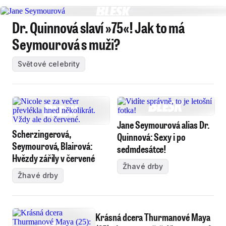
Dr. Quinnová slaví »75«! Jak to má
Seymourová s muži?
Světové celebrity
Jane Seymourová alias Dr.
Scherzingerová,
Quinnová: Sexy i po
Seymourová, Blairová:
sedmdesátce!
Hvězdy zářily v červené
Žhavé drby
Žhavé drby
Krásná dcera Thurmanové Maya