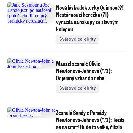
Nová láska doktorky Quinnové?!
Nestárnoucí herečka (71)
vyrazila na nákupy se slavným
kolegou
Světové celebrity
Manžel zesnulé Olivie
Newtonové-Johnové (†73):
Dojemný vzkaz do nebe!
Světové celebrity
Zesnulá Sandy z Pomády
Newtonová-Johnová (†73): Těšila
se na smrt! Bude to velké, říkala