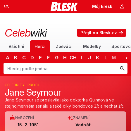
Můj Blesk
Celeb
wiki
Přejít na Blesk.cz
Všichni
Herci
Zpěváci
Modelky
Sportovc
A
B
C
D
E
F
G
H
CH
I
J
K
L
M
N
Začněte psát jméno. Šipkami dolů a nahoru procházejte návrhy, kláv
CELEBRITY · PROFIL
Jane Seymour
Jane Seymour se proslavila jako doktorka Quinnová ve
stejnojmenném seriálu a také díky bondovce Žít a nechat žít.
NAROZENÍ
ZNAMENÍ
15. 2. 1951
Vodnář