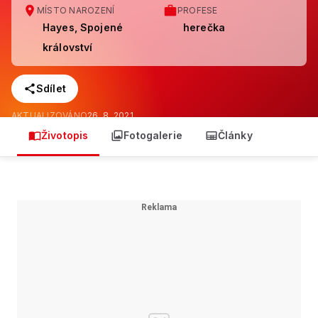
MÍSTO NAROZENÍ
PROFESE
Hayes, Spojené
herečka
království
Sdílet
AKTUALIZOVÁNO
26. 8. 2021
Životopis
Fotogalerie
Články