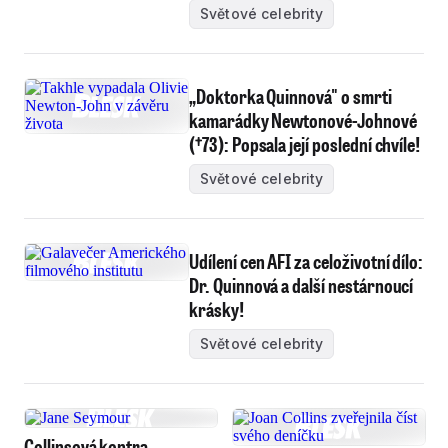
Světové celebrity
„Doktorka Quinnová" o smrti
kamarádky Newtonové-Johnové
(†73): Popsala její poslední chvíle!
Světové celebrity
Udílení cen AFI za celoživotní dílo:
Dr. Quinnová a další nestárnoucí
krásky!
Světové celebrity
Collinsová kontra