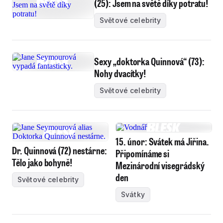
(25): Jsem na světě díky potratu!
Světové celebrity
Sexy „doktorka Quinnová“ (73):
Nohy dvacítky!
Světové celebrity
15. únor: Svátek má Jiřina.
Dr. Quinnová (72) nestárne:
Připomínáme si
Tělo jako bohyně!
Mezinárodní visegrádský
den
Světové celebrity
Svátky