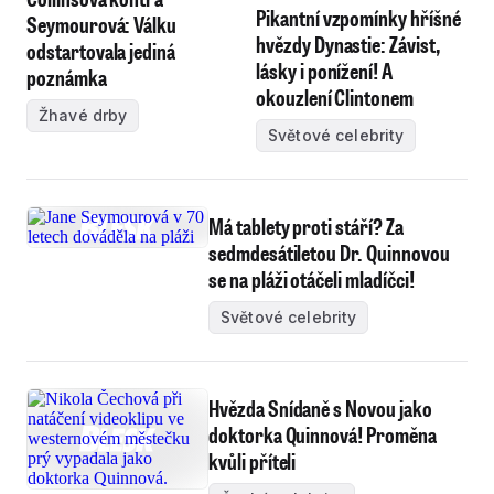
Pikantní vzpomínky hříšné
Seymourová: Válku
hvězdy Dynastie: Závist,
odstartovala jediná
lásky i ponížení! A
poznámka
okouzlení Clintonem
Žhavé drby
Světové celebrity
Má tablety proti stáří? Za
sedmdesátiletou Dr. Quinnovou
se na pláži otáčeli mladíčci!
Světové celebrity
Hvězda Snídaně s Novou jako
doktorka Quinnová! Proměna
kvůli příteli