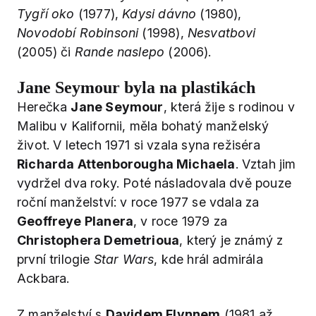
Tygří oko
(1977),
Kdysi dávno
(1980),
Novodobí Robinsoni
(1998),
Nesvatbovi
(2005) či
Rande naslepo
(2006).
Jane Seymour byla na plastikách
Herečka
Jane Seymour
, která žije s rodinou v
Malibu v Kalifornii, měla bohatý manželský
život. V letech 1971 si vzala syna režiséra
Richarda Attenborougha Michaela
. Vztah jim
vydržel dva roky. Poté násladovala dvě pouze
roční manželství: v roce 1977 se vdala za
Geoffreye Planera
, v roce 1979 za
Christophera Demetrioua
, který je známý z
první trilogie
Star Wars
, kde hrál admirála
Ackbara.
Z manželství s
Davidem Flynnem
(1981 až