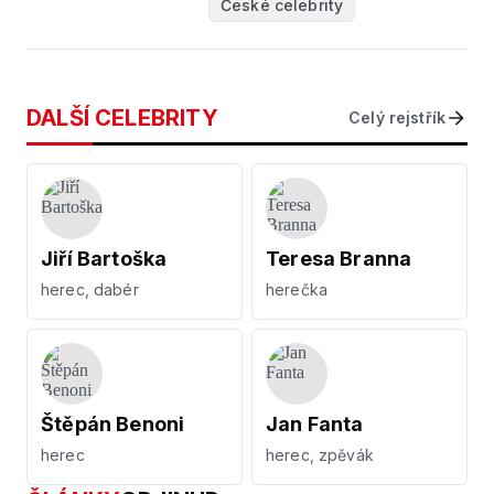
České celebrity
DALŠÍ CELEBRITY
Celý rejstřík
Jiří Bartoška
Teresa Branna
herec, dabér
herečka
Štěpán Benoni
Jan Fanta
herec
herec, zpěvák