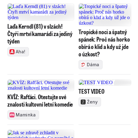
Laďa Kerndl (81) v slzách!
Tropické noci a špatný
Čtyři mrtví kamarádi za jediný
spánek: Proč nás horko
týden
obírá o klid a kdy už jde
Aha!
o úzkost?
Dáma
TEST VIDEO
KVÍZ: Rafťáci. Otestujte své
Ženy
znalosti kultovní letní komedie
Maminka