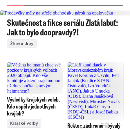
Skutečnost a fikce seriálu Zlatá labuť:
Jak to bylo doopravdy?!
Žhavé drby
Výsledky krajských voleb:
Kdo uspěl v jednotlivých
krajích?
Krajské volby
Rektor, záchranář i bývalý