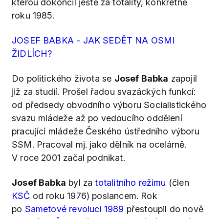
kterou dokončil ještě za totality, konkrétně
roku 1985.
JOSEF BABKA - JAK SEDĚT NA OSMI
ŽIDLÍCH?
Do politického života se
Josef Babka
zapojil
již za studií. Prošel řadou svazáckých funkcí:
od předsedy obvodního výboru Socialistického
svazu mládeže až po vedoucího oddělení
pracující mládeže Českého ústředního výboru
SSM. Pracoval mj. jako dělník na ocelárně.
V roce 2001 začal podnikat.
Josef Babka
byl za
totalitního režimu
(člen
KSČ
od roku 1976) poslancem. Rok
po
Sametové revoluci 1989
přestoupil do nově