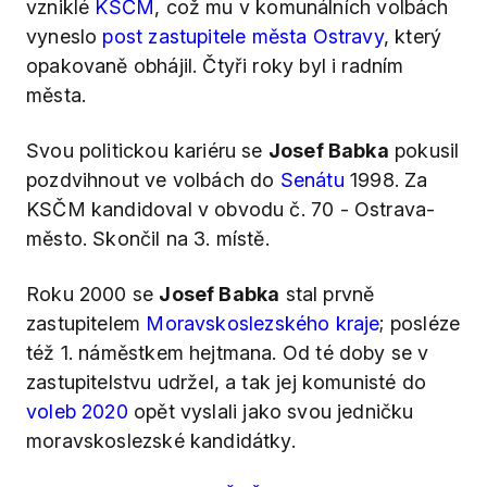
vzniklé
KSČM
, což mu v komunálních volbách
vyneslo
post zastupitele města Ostravy
, který
opakovaně obhájil. Čtyři roky byl i radním
města.
Svou politickou kariéru se
Josef Babka
pokusil
pozdvihnout ve volbách do
Senátu
1998. Za
KSČM kandidoval v obvodu č. 70 - Ostrava-
město. Skončil na 3. místě.
Roku 2000 se
Josef Babka
stal prvně
zastupitelem
Moravskoslezského kraje
; posléze
též 1. náměstkem hejtmana. Od té doby se v
zastupitelstvu udržel, a tak jej komunisté do
voleb 2020
opět vyslali jako svou jedničku
moravskoslezské kandidátky.