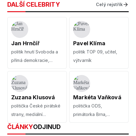
DALŠÍ CELEBRITY
Celý rejstřík
Jan Hrnčíř
Pavel Klíma
politik hnutí Svoboda a
politik TOP 09, učitel,
přímá demokracie,
výtvarník
ekonom, pedagog
Zuzana Klusová
Markéta Vaňková
politička České pirátské
politička ODS,
strany, mediální
primátorka Brna,
konzultantka
právnička
ČLÁNKY
ODJINUD