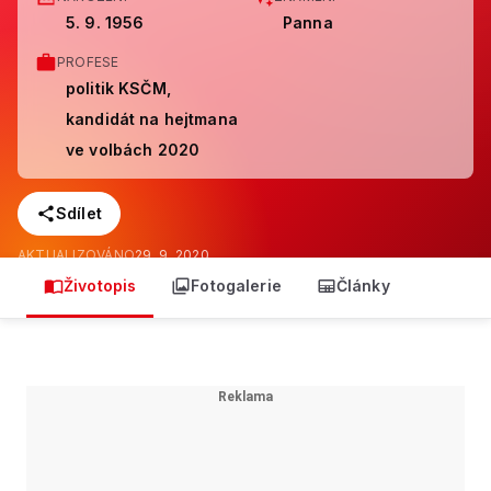
5. 9. 1956
Panna
PROFESE
politik KSČM,
kandidát na hejtmana
ve volbách 2020
Sdílet
AKTUALIZOVÁNO
29. 9. 2020
Životopis
Fotogalerie
Články