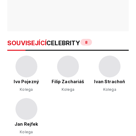
SOUVISEJÍCÍ
CELEBRITY
8
Ivo Pojezný
Filip Zachariáš
Ivan Strachoň
Kolega
Kolega
Kolega
Jan Rejfek
Kolega