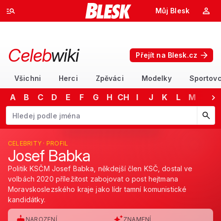
Můj Blesk
Celeb
wiki
Přejít na Blesk.cz
Všichni
Herci
Zpěváci
Modelky
Sportovc
A
B
C
D
E
F
G
H
CH
I
J
K
L
M
N
Začněte psát jméno. Šipkami dolů a nahoru procházejte návrhy, kláv
CELEBRITY · PROFIL
Josef Babka
Politik KSČM Josef Babka, někdejší člen KSČ, dostal ve
volbách 2020 příležitost zabojovat o post hejtmana
Moravskoslezského kraje jako lídr tamní komunistické
kandidátky.
NAROZENÍ
ZNAMENÍ