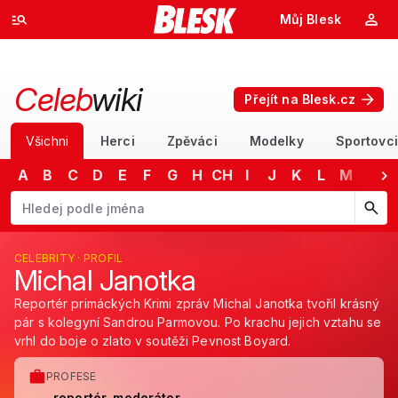
Můj Blesk
Celeb
wiki
Přejít na Blesk.cz
Všichni
Herci
Zpěváci
Modelky
Sportovci
A
B
C
D
E
F
G
H
CH
I
J
K
L
M
N
Začněte psát jméno. Šipkami dolů a nahoru procházejte návrhy, kláv
CELEBRITY · PROFIL
Michal Janotka
Reportér primáckých Krimi zpráv Michal Janotka tvořil krásný
pár s kolegyní Sandrou Parmovou. Po krachu jejich vztahu se
vrhl do boje o zlato v soutěži Pevnost Boyard.
PROFESE
reportér, moderátor