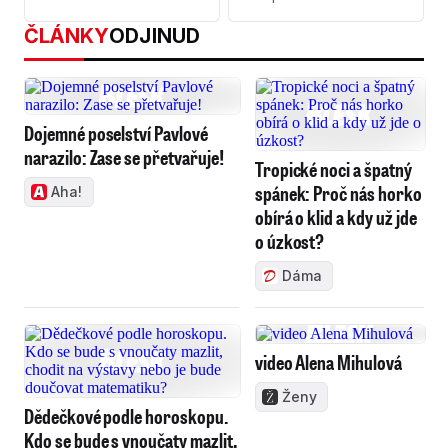
ČLÁNKY
ODJINUD
Dojemné poselství Pavlové
narazilo: Zase se přetvařuje!
Tropické noci a špatný
spánek: Proč nás horko
Aha!
obírá o klid a kdy už jde
o úzkost?
Dáma
video Alena Mihulová
Ženy
Dědečkové podle horoskopu.
Kdo se bude s vnoučaty mazlit,