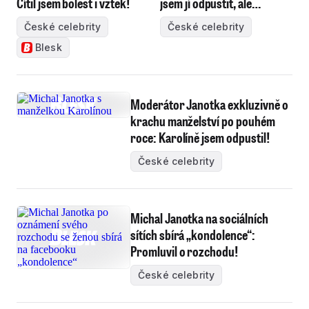
Cítil jsem bolest i vztek!
jsem jí odpustit, ale…
České celebrity
České celebrity
Blesk
Moderátor Janotka exkluzivně o
krachu manželství po pouhém
roce: Karolíně jsem odpustil!
České celebrity
Michal Janotka na sociálních
sítích sbírá „kondolence“:
Promluvil o rozchodu!
České celebrity