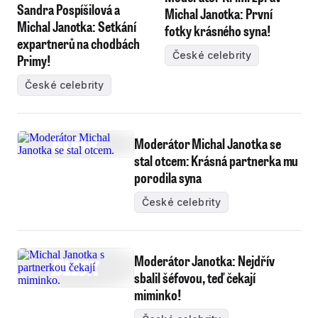
Sandra Pospíšilová a
Michal Janotka: První
Michal Janotka: Setkání
fotky krásného syna!
expartnerů na chodbách
České celebrity
Primy!
České celebrity
Moderátor Michal Janotka se
stal otcem: Krásná partnerka mu
porodila syna
České celebrity
Moderátor Janotka: Nejdřív
sbalil šéfovou, teď čekají
miminko!