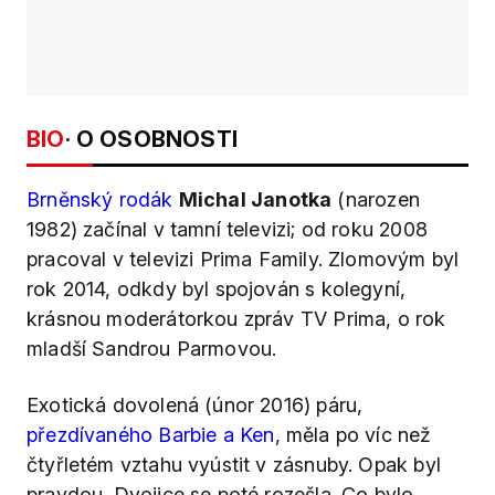
BIO
· O OSOBNOSTI
Brněnský rodák
Michal Janotka
(narozen
1982) začínal v tamní televizi; od roku 2008
pracoval v televizi Prima Family. Zlomovým byl
rok 2014, odkdy byl spojován s kolegyní,
krásnou moderátorkou zpráv TV Prima, o rok
mladší Sandrou Parmovou.
Exotická dovolená (únor 2016) páru,
přezdívaného Barbie
a Ken
, měla po víc než
čtyřletém vztahu vyústit v zásnuby. Opak byl
pravdou. Dvojice se poté rozešla. Co bylo