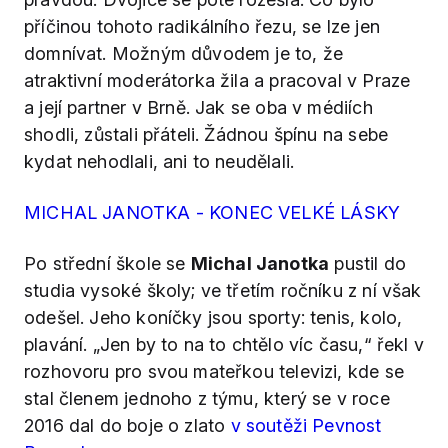
příčinou tohoto radikálního řezu, se lze jen
domnívat. Možným důvodem je to, že
atraktivní moderátorka žila a pracoval v Praze
a její partner v Brně. Jak se oba v médiích
shodli, zůstali přáteli. Žádnou špínu na sebe
kydat nehodlali, ani to neudělali.
MICHAL JANOTKA - KONEC VELKÉ LÁSKY
Po střední škole se
Michal Janotka
pustil do
studia vysoké školy; ve třetím ročníku z ní však
odešel. Jeho koníčky jsou sporty: tenis, kolo,
plavání. „Jen by to na to chtělo víc času,“ řekl v
rozhovoru pro svou mateřkou televizi, kde se
stal členem jednoho z týmu, který se v roce
2016 dal do boje o zlato
v soutěži Pevnost