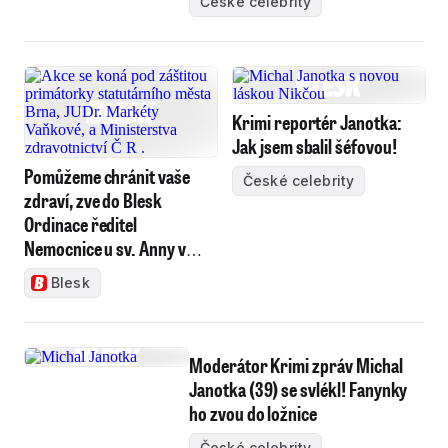
České celebrity
Krimi reportér Janotka:
Jak jsem sbalil šéfovou!
Pomůžeme chránit vaše
České celebrity
zdraví, zve do Blesk
Ordinace ředitel
Nemocnice u sv. Anny v
Brně
Blesk
Moderátor Krimi zpráv Michal
Janotka (39) se svlékl! Fanynky
ho zvou do ložnice
České celebrity