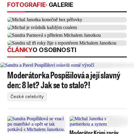
FOTOGRAFIE
· GALERIE
ČLÁNKY
O OSOBNOSTI
Moderátorka Pospíšilová a její slavný
den: 8 let? Jak se to stalo?!
České celebrity
Moderátor Krimi zpráv