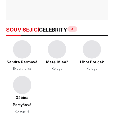
SOUVISEJÍCÍ
CELEBRITY
4
Sandra Parmová
Matěj Misař
Libor Bouček
Expartnerka
Kolega
Kolega
Gábina
Partyšová
Kolegyně