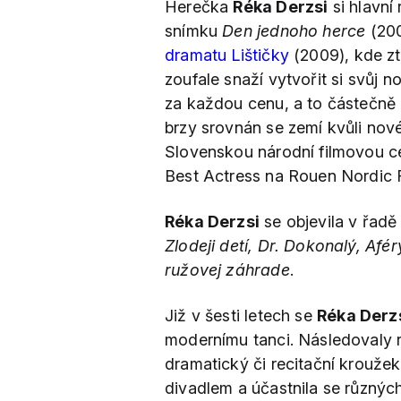
Herečka
Réka Derzsi
si hlavní
snímku
Den jednoho herce
(200
dramatu Lištičky
(2009), kde zt
zoufale snaží vytvořit si svůj no
za každou cenu, a to částečně 
brzy srovnán se zemí kvůli nové
Slovenskou národní filmovou c
Best Actress na Rouen Nordic Fi
Réka Derzsi
se objevila v řadě
Zlodeji detí, Dr. Dokonalý, Afé
ružovej záhrade
.
Již v šesti letech se
Réka Derz
modernímu tanci. Následovaly r
dramatický či recitační kroužek
divadlem a účastnila se různýc