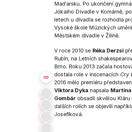
Maďarsku. Po ukončení gymnázia
Jókaiho Divadle v Komárně, pot
letech u divadla se rozhodla pr
Vysoké škole Múzických umění 
Městském divadle v Žilině.
V roce 2010 se
Réka Derzsi
pře
Rubín, na Letních shakespearo
Brno. Roku 2013 začala hostov
dostala role v inscenacích
Cry 
2016 mělo premiéru představen
Viktora Dyka
napsala
Martina
Gombár
obsadil skvělou Kláru
dalších rolích se objevili např
Josefíková.