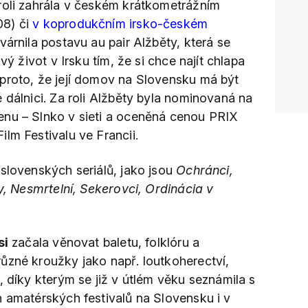
 roli zahrála v českém krátkometrážním
8) či
v koprodukčním irsko-českém
várnila postavu au pair Alžběty, která se
vý život v Irsku tím, že si chce najít chlapa
proto, že její domov na Slovensku má být
 dálnici. Za roli Alžběty byla nominovaná na
enu – Slnko v sieti a oceněná cenou PRIX
lm Festivalu ve Francii.
 slovenských seriálů, jako jsou
Ochránci,
ry, Nesmrtelní, Sekerovci, Ordinácia v
si
začala věnovat baletu, folklóru a
ůzné kroužky jako např. loutkoherectví,
, díky kterým se již v útlém věku seznámila s
h amatérských festivalů na Slovensku i v