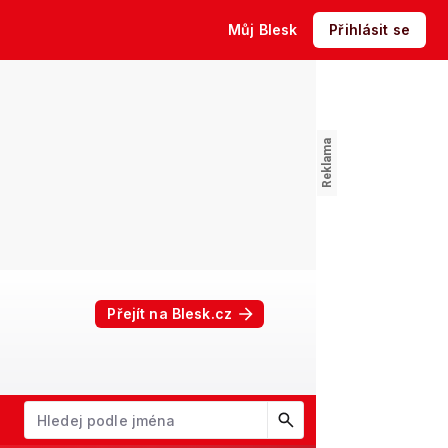
Můj Blesk
Přihlásit se
Přejít na Blesk.cz
W
X
Y
Z
Začněte psát jméno. Šipkami dolů a nahoru procházejte návrhy, kl