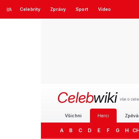
Celebrity
Zprávy
Sport
Video
Celeb
wiki
vše o cele
Všichni
Herci
Zpěvá
A
B
C
D
E
F
G
H
C