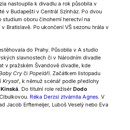
 nastoupila k divadlu a rok působila v
é v Budapešti v Centrál Színház. Po dvou
o studium oboru činoherní herectví na
v Bratislavě. Po ukončení VŠ sezonu hrála v
stěhovala do Prahy. Působila v A studio
vských slavnostech či v Národním divadle
at v pražském Švandově divadle, kde
Baby Cry
či
Popeláři
. Začátkem listopadu
í
Krysař
, k němuž scénář podle předlohy
 Kinská
. Do titulní role režisér
Dodo
 Cibulkovou.
Réka Derzsi ztvárnila Agnes
. V
íklad Jacob Erftemeijer, Luboš Veselý nebo Eva