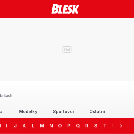
britách
ci
Modelky
Sportovci
Ostatní
H
I
J
K
L
M
N
O
P
Q
R
S
T
U
V