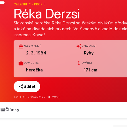
CELEBRITY · PROFIL
Réka Derzsi
Slovenská herečka Réka Derzsi se českým divákům předved
a také na divadelních prknech. Ve Švadově divadle dostala 
inscenaci Krysař.
NAROZENÍ
ZNAMENÍ
2. 3. 1984
Ryby
PROFESE
VÝŠKA
herečka
171 cm
Sdílet
AKTUALIZOVÁNO
29. 11. 2016
Články