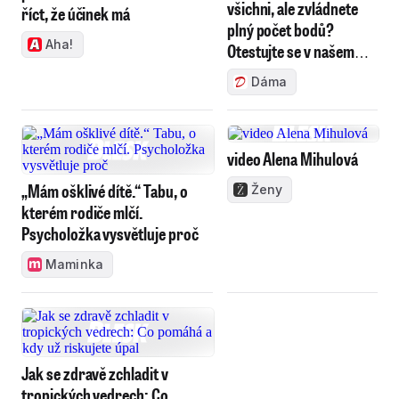
všichni, ale zvládnete
říct, že účinek má
plný počet bodů?
Aha!
Otestujte se v našem
kvízu!
Dáma
video Alena Mihulová
„Mám ošklivé dítě.“ Tabu, o
Ženy
kterém rodiče mlčí.
Psycholožka vysvětluje proč
Maminka
Jak se zdravě zchladit v
tropických vedrech: Co