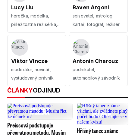
Lucy Liu
Raven Argoni
herečka, modelka,
spisovatel, astrolog,
příležitostná režisérka,
kartář, fotograf, režisér
producentka
Viktor Vincze
Antonín Charouz
moderátor, novinář,
podnikatel,
vystudovaný právník
automobilový závodník
ČLÁNKY
ODJINUD
Preissová podstupuje
Hříšný tanec známe
převratnou metodu: Musím