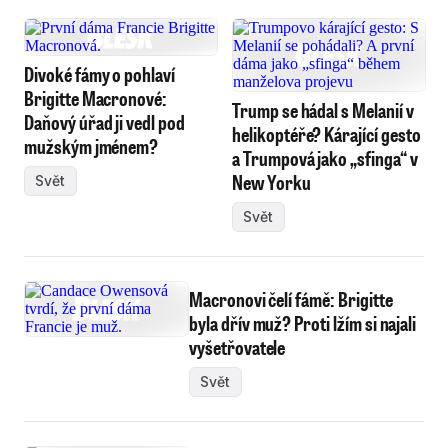
Divoké fámy o pohlaví
Brigitte Macronové:
Trump se hádal s Melanií v
Daňový úřad ji vedl pod
helikoptéře? Kárající gesto
mužským jménem?
a Trumpová jako „sfinga“ v
New Yorku
Svět
Svět
Macronovi čelí fámě: Brigitte
byla dřív muž? Proti lžím si najali
vyšetřovatele
Svět