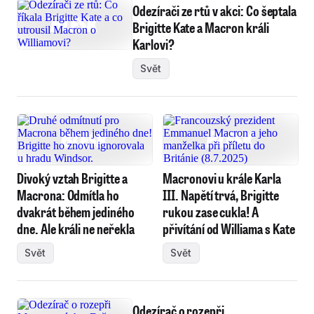
Odezírači ze rtů v akci: Co šeptala
Brigitte Kate a Macron králi
Karlovi?
Svět
Divoký vztah Brigitte a
Macronovi u krále Karla
Macrona: Odmítla ho
III. Napětí trvá, Brigitte
dvakrát během jediného
rukou zase cukla! A
dne. Ale králi ne neřekla
přivítání od Williama s Kate
Svět
Svět
Odezírač o rozepři