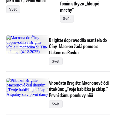
jako muž, tvrdili viníci
feministky za „hloupé
mrchy“
Svět
Svět
Brigitte doprovodila manžela do
Číny. Macron žádá pomoc s
tlakem na Rusko
Svět
Vnoučata Brigitte Macronové čelí
útokům: „Tvoje babička je chlap.“
První dámu pomluvy ničí
Svět