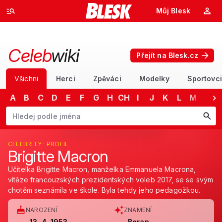
Můj Blesk
Celeb
wiki
Přejít na Blesk.cz
Všichni
Herci
Zpěváci
Modelky
Sportovci
A
B
C
D
E
F
G
H
CH
I
J
K
L
M
N
Začněte psát jméno. Šipkami dolů a nahoru procházejte návrhy, kláv
CELEBRITY · PROFIL
Brigitte Macron
Učitelka Brigitte Macron, manželka Emmanuela Macrona,
vítěze francouzských prezidentských voleb 2017, se se svým
chotěm seznámila ve škole. Byla tehdy jeho pedagožkou.
NAROZENÍ
ZNAMENÍ
13. 4. 1953
Beran