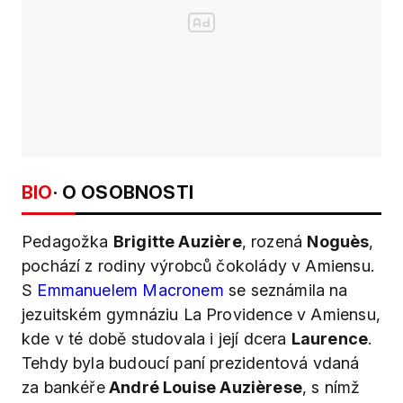
BIO
· O OSOBNOSTI
Pedagožka
Brigitte Auzière
, rozená
Noguès
,
pochází z rodiny výrobců čokolády v Amiensu.
S
Emmanuelem Macronem
se seznámila na
jezuitském gymnáziu La Providence v Amiensu,
kde v té době studovala i její dcera
Laurence
.
Tehdy byla budoucí paní prezidentová vdaná
za bankéře
André Louise Auzièrese
, s nímž