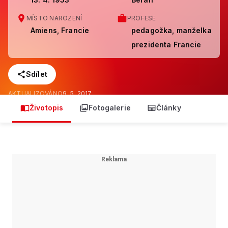
MÍSTO NAROZENÍ
PROFESE
Amiens, Francie
pedagožka, manželka
prezidenta Francie
Sdílet
AKTUALIZOVÁNO
9. 5. 2017
Životopis
Fotogalerie
Články